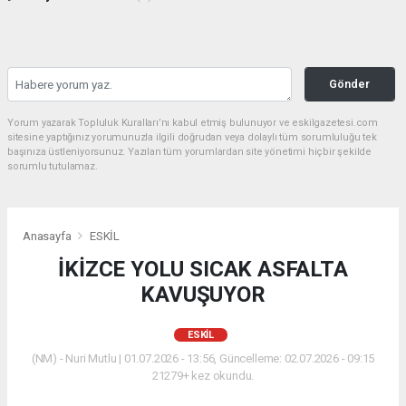
Gönder
Yorum yazarak Topluluk Kuralları’nı kabul etmiş bulunuyor ve eskilgazetesi.com
sitesine yaptığınız yorumunuzla ilgili doğrudan veya dolaylı tüm sorumluluğu tek
başınıza üstleniyorsunuz. Yazılan tüm yorumlardan site yönetimi hiçbir şekilde
sorumlu tutulamaz.
Anasayfa
ESKİL
İKİZCE YOLU SICAK ASFALTA
KAVUŞUYOR
ESKİL
(NM) - Nuri Mutlu | 01.07.2026 - 13:56, Güncelleme: 02.07.2026 - 09:15
21279+ kez okundu.