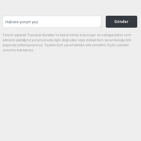
Gönder
Yorum yazarak Topluluk Kuralları’nı kabul etmiş bulunuyor ve eskilgazetesi.com
sitesine yaptığınız yorumunuzla ilgili doğrudan veya dolaylı tüm sorumluluğu tek
başınıza üstleniyorsunuz. Yazılan tüm yorumlardan site yönetimi hiçbir şekilde
sorumlu tutulamaz.
Anasayfa
ESKİL
Eski Başkan Adayından Eskil
Belediyesi'ne Sert Eleştiriler
ESKİL
(NM) - Nuri Mutlu | 20.07.2026 - 18:41, Güncelleme: 20.07.2026 - 20:11
18398 kez okundu.