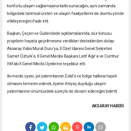
konforlu ulaşım sağlamasına katkı sunacağını, aynı zamanda
bölgedeki tarımsal üretim ve ulaşım faaliyetlerini de olumlu yönde
etkileyeceğini ifade etti.
Başkan, Çeçen ve Güdendede açıklamalarında, söz konusu
projelerin hayata geçirilmesine verdikleri desteklerden dolayı
Aksaray Valisi Murat Duru'ya, İl Özel İdaresi Genel Sekreteri
Samet Öztürk'e, İl Genel Meclisi Başkanı Latif Ağır'a ve Cumhur
İttifakı İl Genel Meclis Üyelerine teşekkür etti.
İki meclis üyesi, yol yatırımlarının Eskil'e ve bölge halkına hayırlı
olmasını temenni ederek, ilçenin ihtiyaç duyduğu ulaşım
yatırımlarının önümüzdeki süreçte de devam edeceğini belirtti.
AKSARAY HABERİ