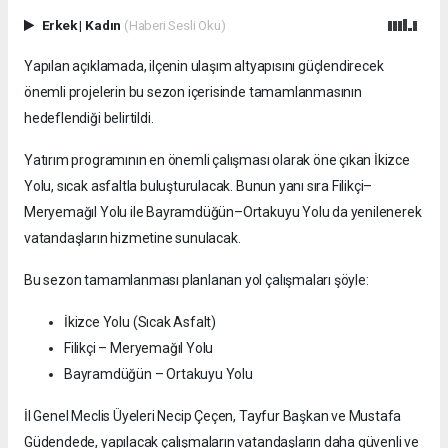
Erkek
|
Kadın
(Haberi Sesli Oku)
Yapılan açıklamada, ilçenin ulaşım altyapısını güçlendirecek
önemli projelerin bu sezon içerisinde tamamlanmasının
hedeflendiği belirtildi.
Yatırım programının en önemli çalışması olarak öne çıkan İkizce
Yolu, sıcak asfaltla buluşturulacak. Bunun yanı sıra Filikçi–
Meryemağıl Yolu ile Bayramdüğün–Ortakuyu Yolu da yenilenerek
vatandaşların hizmetine sunulacak.
Bu sezon tamamlanması planlanan yol çalışmaları şöyle:
İkizce Yolu (Sıcak Asfalt)
Filikçi – Meryemağıl Yolu
Bayramdüğün – Ortakuyu Yolu
İl Genel Meclis Üyeleri Necip Çeçen, Tayfur Başkan ve Mustafa
Güdendede, yapılacak çalışmaların vatandaşların daha güvenli ve