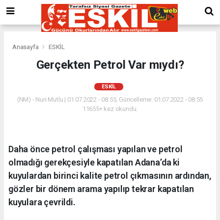
Anasayfa
ESKİL
Gerçekten Petrol Var mıydı?
ESKİL
(NM) - Nuri Mutlu | 01.07.2022 - 08:55, Güncelleme: 01.07.2022 - 08:55
11655+ kez okundu.
Daha önce petrol çalışması yapılan ve petrol
olmadığı gerekçesiyle kapatılan Adana’da ki
kuyulardan birinci kalite petrol çıkmasının ardından,
gözler bir dönem arama yapılıp tekrar kapatılan
kuyulara çevrildi.