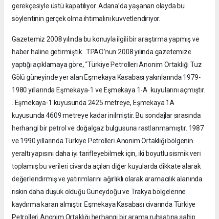
gerekçesiyle üstü kapatılıyor. Adana’da yaşanan olayda bu
söylentinin gerçek olma ihtimalini kuvvetlendiriyor.
Gazetemiz 2008 yılında bu konuyla ilgili bir araştırma yapmış ve
haber haline getirmiştik. TPAO’nun 2008 yılında gazetemize
yaptığı açıklamaya göre, “Türkiye Petrolleri Anonim Ortaklığı Tuz
Gölü güneyinde yer alan Eşmekaya Kasabası yakınlarında 1979-
1980 yıllarında Eşmekaya-1 ve Eşmekaya 1-A kuyularını açmıştır.
. Eşmekaya-1 kuyusunda 2425 metreye, Eşmekaya 1A
kuyusunda 4609 metreye kadar inilmiştir. Bu sondajlar sırasında
herhangi bir petrol ve doğalgaz bulgusuna rastlanmamıştır. 1987
ve 1990 yıllarında Türkiye Petrolleri Anonim Ortaklığı bölgenin
yeraltı yapısını daha iyi tarifleyebilmek için, iki boyutlu sismik veri
toplamış bu verileri civarda açılan diğer kuyularda dikkate alarak
değerlendirmiş ve yatırımlarını ağırlıklı olarak aramacılık alanında
riskin daha düşük olduğu Güneydoğu ve Trakya bölgelerine
kaydırma kararı almıştır. Eşmekaya Kasabası civarında Türkiye
Petrolleri Anonim Ortaklığı herhangi bir arama ruhsatına sahip