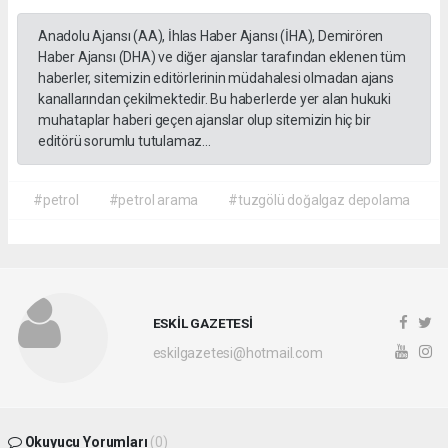
Anadolu Ajansı (AA), İhlas Haber Ajansı (İHA), Demirören
Haber Ajansı (DHA) ve diğer ajanslar tarafından eklenen tüm
haberler, sitemizin editörlerinin müdahalesi olmadan ajans
kanallarından çekilmektedir. Bu haberlerde yer alan hukuki
muhataplar haberi geçen ajanslar olup sitemizin hiç bir
editörü sorumlu tutulamaz...
#petrol
#petrol arama
#tuzgölü doğalgaz depolama
ESKİL GAZETESİ
eskilgazetesi@hotmail.com
Okuyucu Yorumları
(0)