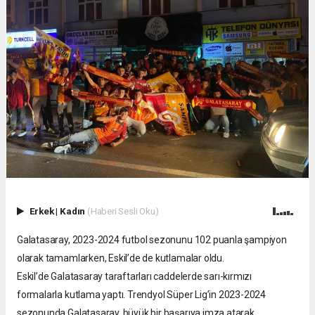
Erkek
|
Kadın
(Haberi Sesli Oku)
Galatasaray, 2023-2024 futbol sezonunu 102 puanla şampiyon
olarak tamamlarken, Eskil’de de kutlamalar oldu.
Eskil’de Galatasaray taraftarları caddelerde sarı-kırmızı
formalarla kutlama yaptı. Trendyol Süper Lig’in 2023-2024
sezonunda Galatasaray, büyük bir başarıya imza atarak