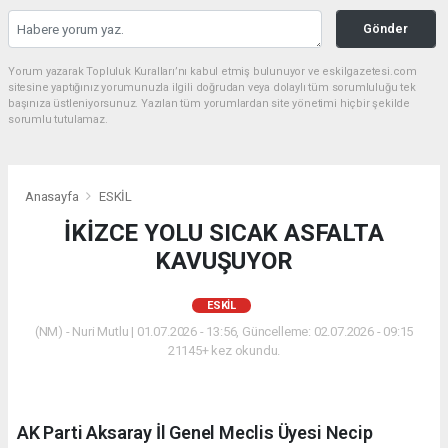
Gönder
Yorum yazarak Topluluk Kuralları’nı kabul etmiş bulunuyor ve eskilgazetesi.com
sitesine yaptığınız yorumunuzla ilgili doğrudan veya dolaylı tüm sorumluluğu tek
başınıza üstleniyorsunuz. Yazılan tüm yorumlardan site yönetimi hiçbir şekilde
sorumlu tutulamaz.
Anasayfa
ESKİL
İKİZCE YOLU SICAK ASFALTA
KAVUŞUYOR
ESKİL
(NM) - Nuri Mutlu | 01.07.2026 - 13:56, Güncelleme: 02.07.2026 - 09:15
21145+ kez okundu.
AK Parti Aksaray İl Genel Meclis Üyesi Necip