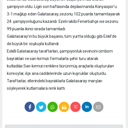
şampiyon oldu. Ligin son haftasında deplasmanda Konyaspor’u
3-1 mağlup eden Galatasaray, sezonu 102 puanla tamamlayarak
24. şampiyonluğunu kazandı. Ezeli rakibi Fenerbahçe ise sezonu
99 puanla ikinci sırada tamamladı.
Galatasaray’ın bu büyük başarısı, tüm yurtta olduğu gibi Eskil’de
de büyük bir coşkuyla kutlandı.
Eskilli Galatasaray taraftarları, şampiyonluk sevincini cimbom
bayrakları ve sarı-kırmızı formalarla şehir turu atarak
kutladılar.Sarı-kırmızı renklere bürünmüş araçlarla oluşturulan
konvoylar, ilçe ana caddelerinde uzun kuyruklar oluşturdu.
Taraftarlar, ellerindeki bayraklarla Galatasaray marşları
söyleyerek kutlamalara renk kattı.