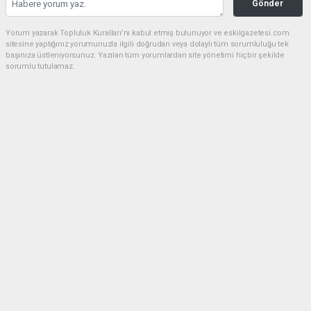
Gönder
Yorum yazarak Topluluk Kuralları’nı kabul etmiş bulunuyor ve eskilgazetesi.com
sitesine yaptığınız yorumunuzla ilgili doğrudan veya dolaylı tüm sorumluluğu tek
başınıza üstleniyorsunuz. Yazılan tüm yorumlardan site yönetimi hiçbir şekilde
sorumlu tutulamaz.
Anasayfa
ESKİL
Eski Başkan Adayından Eskil
Belediyesi'ne Sert Eleştiriler
ESKİL
(NM) - Nuri Mutlu | 20.07.2026 - 18:41, Güncelleme: 20.07.2026 - 20:11
16596 kez okundu.
Eskil'de yerel siyasette dikkat çeken bir açıklama
yapıldı.