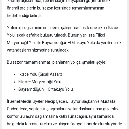
Yapılan açıklamada, ilçenin ulaşım altyapısını güçlendirecek
önemli projelerin bu sezon içerisinde tamamlanmasının
hedeflendiği belirtildi.
Yatırım programının en önemli çalışması olarak öne çıkan İkizce
Yolu, sıcak asfaltla buluşturulacak. Bunun yanı sıra Filikçi–
Meryemağıl Yolu ile Bayramdüğün–Ortakuyu Yolu da yenilenerek
vatandaşların hizmetine sunulacak.
Bu sezon tamamlanması planlanan yol çalışmaları şöyle:
İkizce Yolu (Sıcak Asfalt)
Filikçi – Meryemağıl Yolu
Bayramdüğün – Ortakuyu Yolu
İl Genel Meclis Üyeleri Necip Çeçen, Tayfur Başkan ve Mustafa
Güdendede, yapılacak çalışmaların vatandaşların daha güvenli ve
konforlu ulaşım sağlamasına katkı sunacağını, aynı zamanda
bölgedeki tarımsal üretim ve ulaşım faaliyetlerini de olumlu yönde