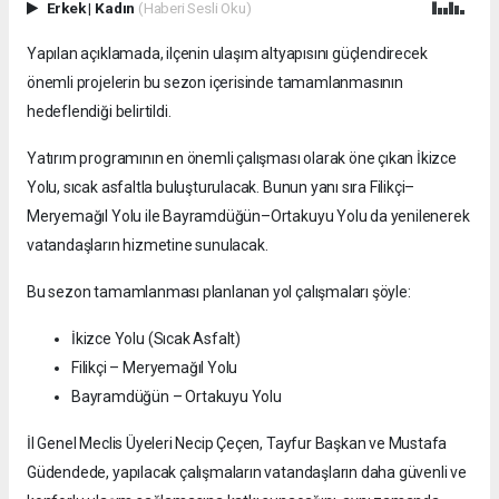
Erkek
|
Kadın
(Haberi Sesli Oku)
Yapılan açıklamada, ilçenin ulaşım altyapısını güçlendirecek
önemli projelerin bu sezon içerisinde tamamlanmasının
hedeflendiği belirtildi.
Yatırım programının en önemli çalışması olarak öne çıkan İkizce
Yolu, sıcak asfaltla buluşturulacak. Bunun yanı sıra Filikçi–
Meryemağıl Yolu ile Bayramdüğün–Ortakuyu Yolu da yenilenerek
vatandaşların hizmetine sunulacak.
Bu sezon tamamlanması planlanan yol çalışmaları şöyle:
İkizce Yolu (Sıcak Asfalt)
Filikçi – Meryemağıl Yolu
Bayramdüğün – Ortakuyu Yolu
İl Genel Meclis Üyeleri Necip Çeçen, Tayfur Başkan ve Mustafa
Güdendede, yapılacak çalışmaların vatandaşların daha güvenli ve