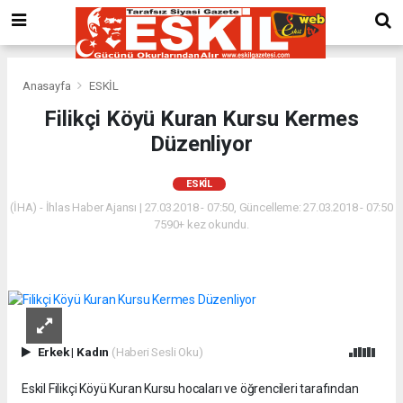
Anasayfa
ESKİL
Filikçi Köyü Kuran Kursu Kermes
Düzenliyor
ESKİL
(İHA) - İhlas Haber Ajansı | 27.03.2018 - 07:50, Güncelleme: 27.03.2018 - 07:50
7590+ kez okundu.
Erkek
|
Kadın
(Haberi Sesli Oku)
Eskil Filikçi Köyü Kuran Kursu hocaları ve öğrencileri tarafından