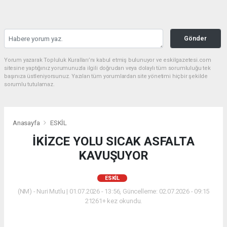
Gönder
Yorum yazarak Topluluk Kuralları’nı kabul etmiş bulunuyor ve eskilgazetesi.com
sitesine yaptığınız yorumunuzla ilgili doğrudan veya dolaylı tüm sorumluluğu tek
başınıza üstleniyorsunuz. Yazılan tüm yorumlardan site yönetimi hiçbir şekilde
sorumlu tutulamaz.
Anasayfa
ESKİL
İKİZCE YOLU SICAK ASFALTA
KAVUŞUYOR
ESKİL
(NM) - Nuri Mutlu | 01.07.2026 - 13:56, Güncelleme: 02.07.2026 - 09:15
21261+ kez okundu.