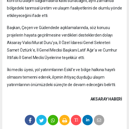
konforlu ulaşım sağlamasına katkı sunacağını, aynı zamanda
bölgedeki tarımsal üretim ve ulaşım faaliyetlerini de olumlu yönde
etkileyeceğini ifade etti.
Başkan, Çeçen ve Güdendede açıklamalarında, söz konusu
projelerin hayata geçirilmesine verdikleri desteklerden dolayı
Aksaray Valisi Murat Duru'ya, İl Özel İdaresi Genel Sekreteri
Samet Öztürk'e, İl Genel Meclisi Başkanı Latif Ağır'a ve Cumhur
İttifakı İl Genel Meclis Üyelerine teşekkür etti.
İki meclis üyesi, yol yatırımlarının Eskil'e ve bölge halkına hayırlı
olmasını temenni ederek, ilçenin ihtiyaç duyduğu ulaşım
yatırımlarının önümüzdeki süreçte de devam edeceğini belirtti.
AKSARAY HABERİ