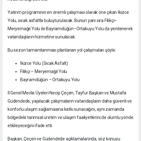
Yatırım programının en önemli çalışması olarak öne çıkan İkizce
Yolu, sıcak asfaltla buluşturulacak. Bunun yanı sıra Filikçi–
Meryemağıl Yolu ile Bayramdüğün–Ortakuyu Yolu da yenilenerek
vatandaşların hizmetine sunulacak.
Bu sezon tamamlanması planlanan yol çalışmaları şöyle:
İkizce Yolu (Sıcak Asfalt)
Filikçi – Meryemağıl Yolu
Bayramdüğün – Ortakuyu Yolu
İl Genel Meclis Üyeleri Necip Çeçen, Tayfur Başkan ve Mustafa
Güdendede, yapılacak çalışmaların vatandaşların daha güvenli ve
konforlu ulaşım sağlamasına katkı sunacağını, aynı zamanda
bölgedeki tarımsal üretim ve ulaşım faaliyetlerini de olumlu yönde
etkileyeceğini ifade etti.
Başkan, Çeçen ve Güdendede açıklamalarında, söz konusu