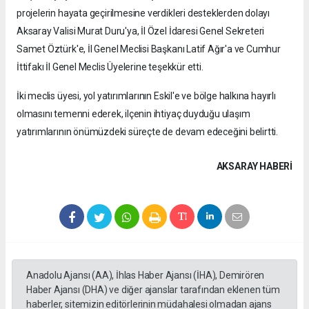
projelerin hayata geçirilmesine verdikleri desteklerden dolayı
Aksaray Valisi Murat Duru'ya, İl Özel İdaresi Genel Sekreteri
Samet Öztürk'e, İl Genel Meclisi Başkanı Latif Ağır'a ve Cumhur
İttifakı İl Genel Meclis Üyelerine teşekkür etti.
İki meclis üyesi, yol yatırımlarının Eskil'e ve bölge halkına hayırlı
olmasını temenni ederek, ilçenin ihtiyaç duyduğu ulaşım
yatırımlarının önümüzdeki süreçte de devam edeceğini belirtti.
AKSARAY HABERİ
Anadolu Ajansı (AA), İhlas Haber Ajansı (İHA), Demirören
Haber Ajansı (DHA) ve diğer ajanslar tarafından eklenen tüm
haberler, sitemizin editörlerinin müdahalesi olmadan ajans