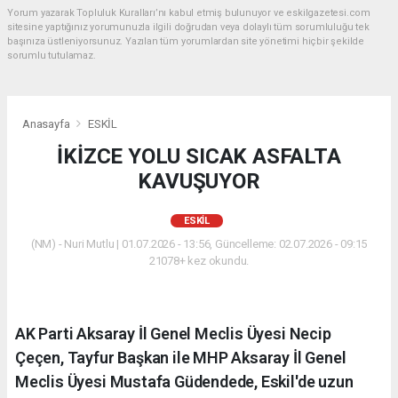
Yorum yazarak Topluluk Kuralları’nı kabul etmiş bulunuyor ve eskilgazetesi.com
sitesine yaptığınız yorumunuzla ilgili doğrudan veya dolaylı tüm sorumluluğu tek
başınıza üstleniyorsunuz. Yazılan tüm yorumlardan site yönetimi hiçbir şekilde
sorumlu tutulamaz.
Anasayfa
ESKİL
İKİZCE YOLU SICAK ASFALTA
KAVUŞUYOR
ESKİL
(NM) - Nuri Mutlu | 01.07.2026 - 13:56, Güncelleme: 02.07.2026 - 09:15
21078+ kez okundu.
AK Parti Aksaray İl Genel Meclis Üyesi Necip
Çeçen, Tayfur Başkan ile MHP Aksaray İl Genel
Meclis Üyesi Mustafa Güdendede, Eskil'de uzun