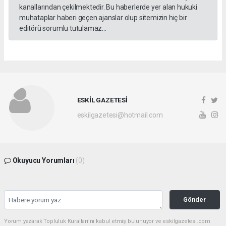
kanallarından çekilmektedir. Bu haberlerde yer alan hukuki
muhataplar haberi geçen ajanslar olup sitemizin hiç bir
editörü sorumlu tutulamaz...
ESKİL GAZETESİ
eskilgazetesi@hotmail.com
Okuyucu Yorumları
(0)
Gönder
Yorum yazarak Topluluk Kuralları’nı kabul etmiş bulunuyor ve eskilgazetesi.com