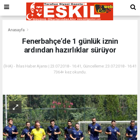
Anasayfa
Fenerbahçe’de 1 günlük iznin
ardından hazırlıklar sürüyor
(İHA) - İhlas Haber Ajansı | 23.07.2018 - 16:41, Güncelleme: 23.07.2018 - 16:41
7364+ kez okundu.