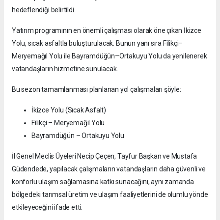
hedeflendiği belirtildi.
Yatırım programının en önemli çalışması olarak öne çıkan İkizce
Yolu, sıcak asfaltla buluşturulacak. Bunun yanı sıra Filikçi–
Meryemağıl Yolu ile Bayramdüğün–Ortakuyu Yolu da yenilenerek
vatandaşların hizmetine sunulacak.
Bu sezon tamamlanması planlanan yol çalışmaları şöyle:
İkizce Yolu (Sıcak Asfalt)
Filikçi – Meryemağıl Yolu
Bayramdüğün – Ortakuyu Yolu
İl Genel Meclis Üyeleri Necip Çeçen, Tayfur Başkan ve Mustafa
Güdendede, yapılacak çalışmaların vatandaşların daha güvenli ve
konforlu ulaşım sağlamasına katkı sunacağını, aynı zamanda
bölgedeki tarımsal üretim ve ulaşım faaliyetlerini de olumlu yönde
etkileyeceğini ifade etti.