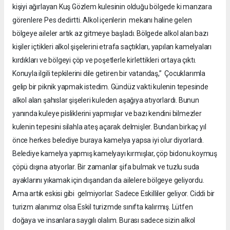
kişiyi ağırlayan Kuş Gözlem kulesinin olduğu bölgede ki manzara
görenlere Pes dedirtti. Alkol içenlerin mekanı haline gelen
bölgeye aileler artık az gitmeye başladı. Bölgede alkol alan bazı
kişiler içtikleri alkol şişelerini etrafa saçtıkları, yapılan kamelyaları
kırdıkları ve bölgeyi çöp ve poşetlerle kirlettikleri ortaya çıktı.
Konuyla ilgili tepkilerini dile getiren bir vatandaş,” Çocuklarımla
gelip bir piknik yapmak istedim. Gündüz vakti kulenin tepesinde
alkol alan şahıslar şişeleri kuleden aşağıya atıyorlardı. Bunun
yanında kuleye pisliklerini yapmışlar ve bazı kendini bilmezler
kulenin tepesini silahla ateş açarak delmişler. Bundan birkaç yıl
önce herkes belediye buraya kamelya yapsa iyi olur diyorlardı.
Belediye kamelya yapmış kamelyayı kırmışlar, çöp bidonu koymuş
çöpü dışına atıyorlar. Bir zamanlar şifa bulmak ve tuzlu suda
ayaklarını yıkamak için dışarıdan da ailelere bölgeye geliyordu.
Ama artık eskisi gibi gelmiyorlar. Sadece Eskilliler geliyor. Ciddi bir
turizm alanımız olsa Eskil turizmde sınıfta kalırmış. Lütfen
doğaya ve insanlara saygılı olalım. Burası sadece sizin alkol