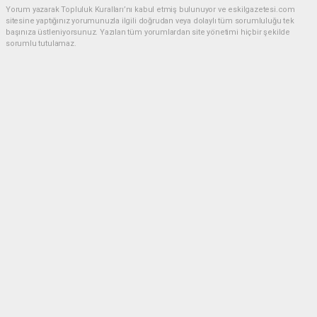
Yorum yazarak Topluluk Kuralları’nı kabul etmiş bulunuyor ve eskilgazetesi.com
sitesine yaptığınız yorumunuzla ilgili doğrudan veya dolaylı tüm sorumluluğu tek
başınıza üstleniyorsunuz. Yazılan tüm yorumlardan site yönetimi hiçbir şekilde
sorumlu tutulamaz.
Anasayfa
ESKİL
Eski Başkan Adayından Eskil
Belediyesi'ne Sert Eleştiriler
ESKİL
(NM) - Nuri Mutlu | 20.07.2026 - 18:41, Güncelleme: 20.07.2026 - 20:11
15521 kez okundu.
Eskil'de yerel siyasette dikkat çeken bir açıklama
yapıldı.