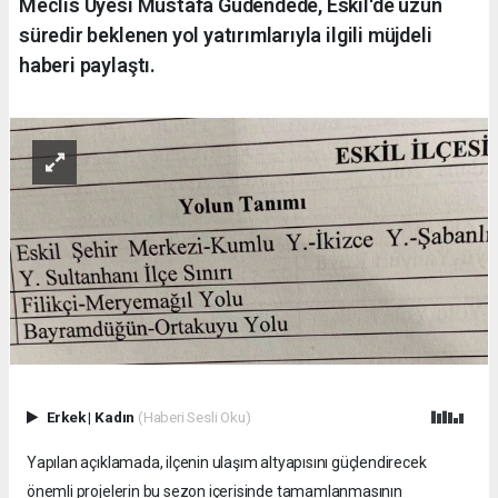
Meclis Üyesi Mustafa Güdendede, Eskil'de uzun
süredir beklenen yol yatırımlarıyla ilgili müjdeli
haberi paylaştı.
Erkek
|
Kadın
(Haberi Sesli Oku)
Yapılan açıklamada, ilçenin ulaşım altyapısını güçlendirecek
önemli projelerin bu sezon içerisinde tamamlanmasının