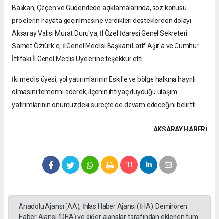
Başkan, Çeçen ve Güdendede açıklamalarında, söz konusu
projelerin hayata geçirilmesine verdikleri desteklerden dolayı
Aksaray Valisi Murat Duru'ya, İl Özel İdaresi Genel Sekreteri
Samet Öztürk'e, İl Genel Meclisi Başkanı Latif Ağır'a ve Cumhur
İttifakı İl Genel Meclis Üyelerine teşekkür etti.
İki meclis üyesi, yol yatırımlarının Eskil'e ve bölge halkına hayırlı
olmasını temenni ederek, ilçenin ihtiyaç duyduğu ulaşım
yatırımlarının önümüzdeki süreçte de devam edeceğini belirtti.
AKSARAY HABERİ
Anadolu Ajansı (AA), İhlas Haber Ajansı (İHA), Demirören
Haber Ajansı (DHA) ve diğer ajanslar tarafından eklenen tüm