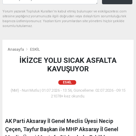
Yorum yazarak Topluluk Kuralları’nı kabul etmiş bulunuyor ve eskilgazetesi.com
sitesine yaptığınız yorumunuzla ilgili doğrudan veya dolaylı tüm sorumluluğu tek
başınıza üstleniyorsunuz. Yazılan tüm yorumlardan site yönetimi hiçbir şekilde
sorumlu tutulamaz.
Anasayfa
ESKİL
İKİZCE YOLU SICAK ASFALTA
KAVUŞUYOR
ESKİL
(NM) - Nuri Mutlu | 01.07.2026 - 13:56, Güncelleme: 02.07.2026 - 09:15
21078+ kez okundu.
AK Parti Aksaray İl Genel Meclis Üyesi Necip
Çeçen, Tayfur Başkan ile MHP Aksaray İl Genel