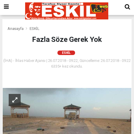
Anasayfa
ESKİL
Fazla Söze Gerek Yok
ESKİL
(İHA) - İhlas Haber Ajansı | 26.07.2018 - 09:22, Güncelleme: 26.07.2018 - 09:22
6335+ kez okundu.