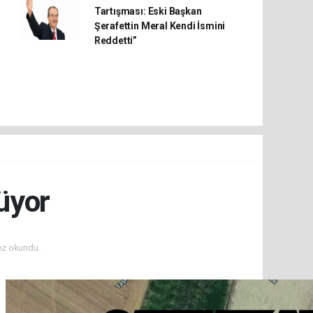
Tartışması: Eski Başkan
Şerafettin Meral Kendi İsmini
Reddetti”
üyor
ez okundu.