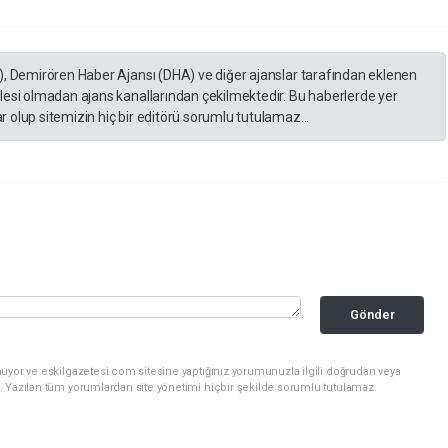
), Demirören Haber Ajansı (DHA) ve diğer ajanslar tarafından eklenen
lesi olmadan ajans kanallarından çekilmektedir. Bu haberlerde yer
 olup sitemizin hiç bir editörü sorumlu tutulamaz...
Gönder
uyor ve eskilgazetesi.com sitesine yaptığınız yorumunuzla ilgili doğrudan veya
. Yazılan tüm yorumlardan site yönetimi hiçbir şekilde sorumlu tutulamaz.