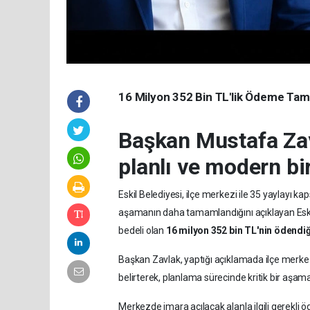
16 Milyon 352 Bin TL'lik Ödeme Ta
Başkan Mustafa Zavl
planlı ve modern bi
Eskil Belediyesi, ilçe merkezi ile 35 yaylayı 
aşamanın daha tamamlandığını açıklayan Eski
bedeli olan
16 milyon 352 bin TL'nin ödendiğ
Başkan Zavlak, yaptığı açıklamada ilçe merkez
belirterek, planlama sürecinde kritik bir aşaman
Merkezde imara açılacak alanla ilgili gerekl