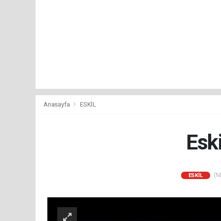
Anasayfa
ESKİL
Esk
(NM
ESKİL