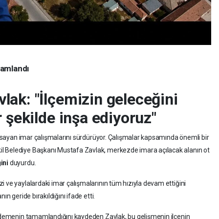
mamlandı
ak: "İlçemizin geleceğini
r şekilde inşa ediyoruz"
kapsayan imar çalışmalarını sürdürüyor. Çalışmalar kapsamında önemli bir
l Belediye Başkanı Mustafa Zavlak, merkezde imara açılacak alanın ot
ini
duyurdu.
i ve yaylalardaki imar çalışmalarının tüm hızıyla devam ettiğini
ın geride bırakıldığını ifade etti.
i ödemenin tamamlandığını kaydeden Zavlak, bu gelişmenin ilçenin