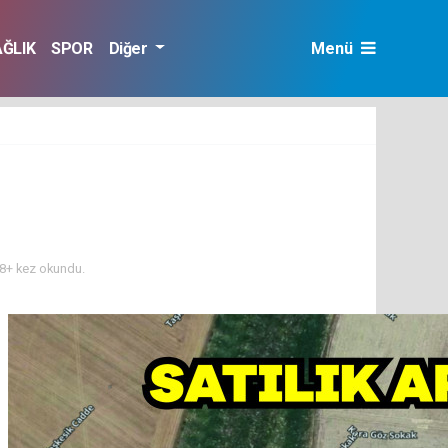
AĞLIK
SPOR
Diğer
Menü
8+ kez okundu.