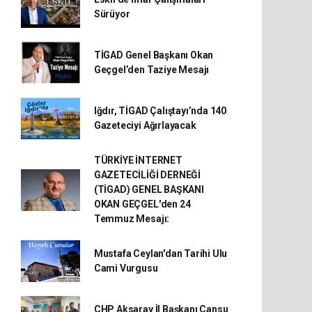
Sürüyor
TİGAD Genel Başkanı Okan
Geçgel’den Taziye Mesajı
Iğdır, TİGAD Çalıştayı’nda 140
Gazeteciyi Ağırlayacak
TÜRKİYE İNTERNET
GAZETECİLİĞİ DERNEĞİ
(TİGAD) GENEL BAŞKANI
OKAN GEÇGEL'den 24
Temmuz Mesajı:
Mustafa Ceylan'dan Tarihi Ulu
Cami Vurgusu
CHP Aksaray İl Başkanı Cansu