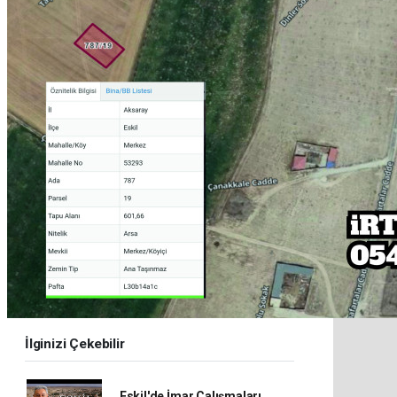
İlginizi Çekebilir
Eskil'de İmar Çalışmaları