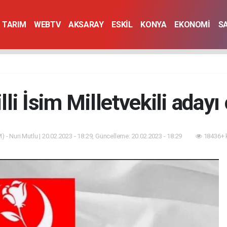
TARIM
WEBTV
AKSARAY
ESKİL
KONYA
EKONOMİ
S
lli İsim Milletvekili adayı
 - Nuri Mutlu | 20.02.2023 - 18:29, Güncelleme: 20.02.2023 - 18:29
18436+ 