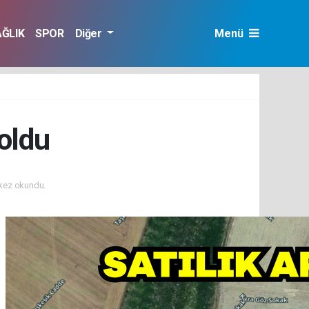
AĞLIK
SPOR
Diğer
Menü
 oldu
kez okundu.