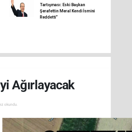
Tartışması: Eski Başkan
Şerafettin Meral Kendi İsmini
Reddetti”
iyi Ağırlayacak
ez okundu.