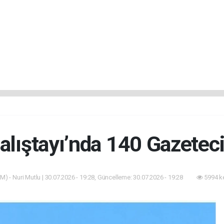
alıştayı’nda 140 Gazetec
M) - Nuri Mutlu | 30.07.2026 - 19:28, Güncelleme: 30.07.2026 - 19:28
5994 k