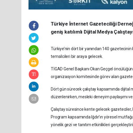
Türkiye İnternet Gazeteciliği Derneğ
geniş katılımlı Dijital Medya Çalışt
Türkiye’nin dört bir yanından 140 gazetecinin
temsilcileri bir araya gelecek.
TİGAD Genel Başkanı Okan Geçgel öncülüğünde g
organizasyon komitesinde görev alan gazetec
Dört gün sürecek çalıştay kapsamında dijital m
düzenlenirken, mesleki deneyim paylaşımı ve
Çalıştay süresince kente gelecek gazeteciler, Iğ
Program kapsamında Iğdır’ın yöresel mutfağı, fo
yönelik gezi ve tanıtım etkinlikleri gerçekleştir