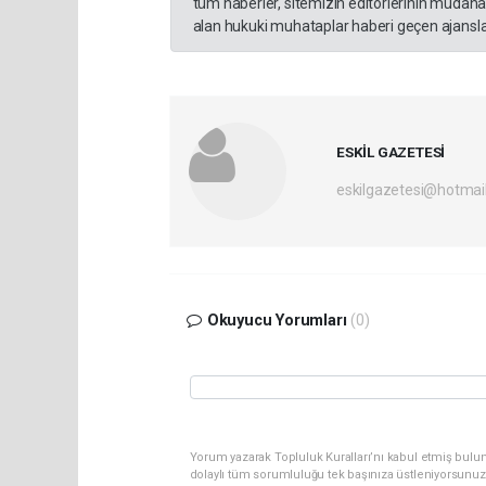
tüm haberler, sitemizin editörlerinin müdaha
alan hukuki muhataplar haberi geçen ajanslar
ESKİL GAZETESİ
eskilgazetesi@hotmai
Okuyucu Yorumları
(0)
Yorum yazarak Topluluk Kuralları’nı kabul etmiş bulun
dolaylı tüm sorumluluğu tek başınıza üstleniyorsunuz