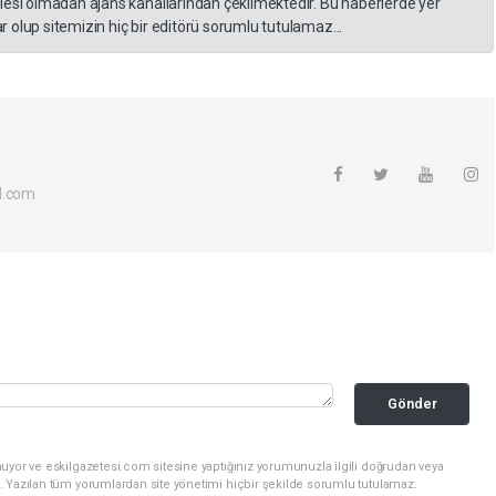
lesi olmadan ajans kanallarından çekilmektedir. Bu haberlerde yer
 olup sitemizin hiç bir editörü sorumlu tutulamaz...
l.com
Gönder
uyor ve eskilgazetesi.com sitesine yaptığınız yorumunuzla ilgili doğrudan veya
. Yazılan tüm yorumlardan site yönetimi hiçbir şekilde sorumlu tutulamaz.