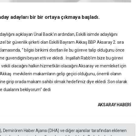
aday adayları bir bir ortaya çıkmaya başladı.
aylığını açıklayan Ünal Bacık'ın ardından, Eskilli isimde adaylığını
el bir güvenlik şirketi olan Eskilli Bayram Akkaş BBP Aksaray 2. sıra
lamasında, " bilgisi birikimi dostları ile bu göreve talip olduğunu önce
ne guvendigini beyan etti ve ekledi . İnşallah Rabb'im bize bu görevi
n vekili olacağını halkın hizmetkârı olacağını Aksaray ve memleket için
 Akkaş mevkilerin makamların gelip geçici olduğunu, önemli olanın
rine girip orada makam sahibi olmak hedefimiz diye ekledi .Son olarak
e dualarını bekliyorum" dedi
AKSARAY HABERİ
), Demirören Haber Ajansı (DHA) ve diğer ajanslar tarafından eklenen