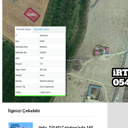
İlginizi Çekebilir
Iğdır, TİGAD Çalıştayı’nda 140