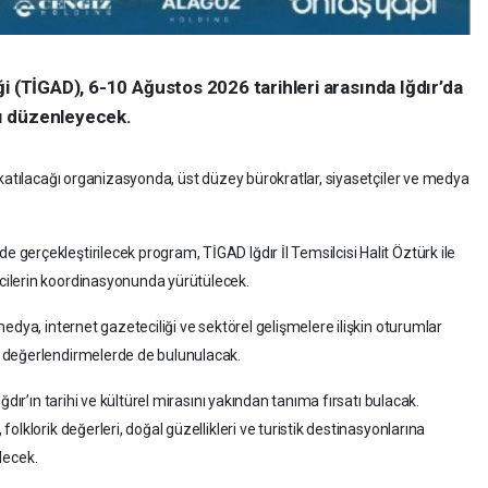
i (TİGAD), 6-10 Ağustos 2026 tarihleri arasında Iğdır’da
ayı düzenleyecek.
 katılacağı organizasyonda, üst düzey bürokratlar, siyasetçiler ve medya
erçekleştirilecek program, TİGAD Iğdır İl Temsilcisi Halit Öztürk ile
ilerin koordinasyonunda yürütülecek.
edya, internet gazeteciliği ve sektörel gelişmelere ilişkin oturumlar
 değerlendirmelerde de bulunulacak.
dır’ın tarihi ve kültürel mirasını yakından tanıma fırsatı bulacak.
lklorik değerleri, doğal güzellikleri ve turistik destinasyonlarına
ilecek.