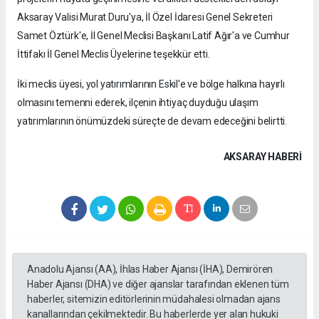
Aksaray Valisi Murat Duru'ya, İl Özel İdaresi Genel Sekreteri
Samet Öztürk'e, İl Genel Meclisi Başkanı Latif Ağır'a ve Cumhur
İttifakı İl Genel Meclis Üyelerine teşekkür etti.
İki meclis üyesi, yol yatırımlarının Eskil'e ve bölge halkına hayırlı
olmasını temenni ederek, ilçenin ihtiyaç duyduğu ulaşım
yatırımlarının önümüzdeki süreçte de devam edeceğini belirtti.
AKSARAY HABERİ
Anadolu Ajansı (AA), İhlas Haber Ajansı (İHA), Demirören
Haber Ajansı (DHA) ve diğer ajanslar tarafından eklenen tüm
haberler, sitemizin editörlerinin müdahalesi olmadan ajans
kanallarından çekilmektedir. Bu haberlerde yer alan hukuki