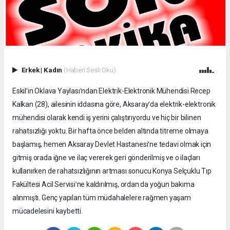
Erkek
|
Kadın
(Haberi Sesli Oku)
Eskilʹin Oklava Yaylasıʹndan Elektrik-Elektronik Mühendisi Recep
Kalkan (28), ailesinin iddasına göre, Aksarayʹda elektrik-elektronik
mühendisi olarak kendi iş yerini çalıştırıyordu ve hiç bir bilinen
rahatsızlığı yoktu. Bir hafta önce belden altında titreme olmaya
başlamış, hemen Aksaray Devlet Hastanesiʹne tedavi olmak için
gitmiş orada iğne ve ilaç vererek geri gönderilmiş ve o ilaçları
kullanırken de rahatsızlığının artması sonucu Konya Selçuklu Tıp
Fakültesi Acil Servisiʹne kaldırılmış, ordan da yoğun bakıma
alınmıştı. Genç yapılan tüm müdahalelere rağmen yaşam
mücadelesini kaybetti.