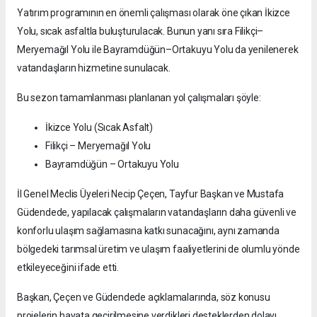
Yatırım programının en önemli çalışması olarak öne çıkan İkizce
Yolu, sıcak asfaltla buluşturulacak. Bunun yanı sıra Filikçi–
Meryemağıl Yolu ile Bayramdüğün–Ortakuyu Yolu da yenilenerek
vatandaşların hizmetine sunulacak.
Bu sezon tamamlanması planlanan yol çalışmaları şöyle:
İkizce Yolu (Sıcak Asfalt)
Filikçi – Meryemağıl Yolu
Bayramdüğün – Ortakuyu Yolu
İl Genel Meclis Üyeleri Necip Çeçen, Tayfur Başkan ve Mustafa
Güdendede, yapılacak çalışmaların vatandaşların daha güvenli ve
konforlu ulaşım sağlamasına katkı sunacağını, aynı zamanda
bölgedeki tarımsal üretim ve ulaşım faaliyetlerini de olumlu yönde
etkileyeceğini ifade etti.
Başkan, Çeçen ve Güdendede açıklamalarında, söz konusu
projelerin hayata geçirilmesine verdikleri desteklerden dolayı