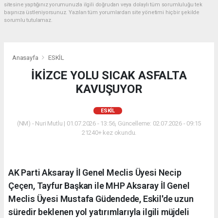
sitesine yaptığınız yorumunuzla ilgili doğrudan veya dolaylı tüm sorumluluğu tek
başınıza üstleniyorsunuz. Yazılan tüm yorumlardan site yönetimi hiçbir şekilde
sorumlu tutulamaz.
Anasayfa
ESKİL
İKİZCE YOLU SICAK ASFALTA
KAVUŞUYOR
ESKİL
(NM) - Nuri Mutlu | 01.07.2026 - 13:56, Güncelleme: 02.07.2026 - 09:15
21240+ kez okundu.
AK Parti Aksaray İl Genel Meclis Üyesi Necip
Çeçen, Tayfur Başkan ile MHP Aksaray İl Genel
Meclis Üyesi Mustafa Güdendede, Eskil'de uzun
süredir beklenen yol yatırımlarıyla ilgili müjdeli