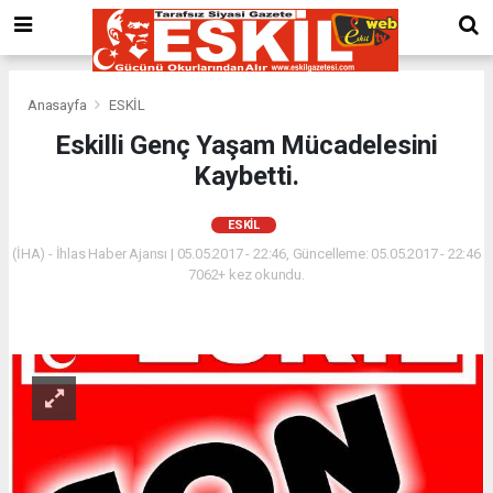
Anasayfa
ESKİL
Eskilli Genç Yaşam Mücadelesini
Kaybetti.
ESKİL
(İHA) - İhlas Haber Ajansı | 05.05.2017 - 22:46, Güncelleme: 05.05.2017 - 22:46
7062+ kez okundu.