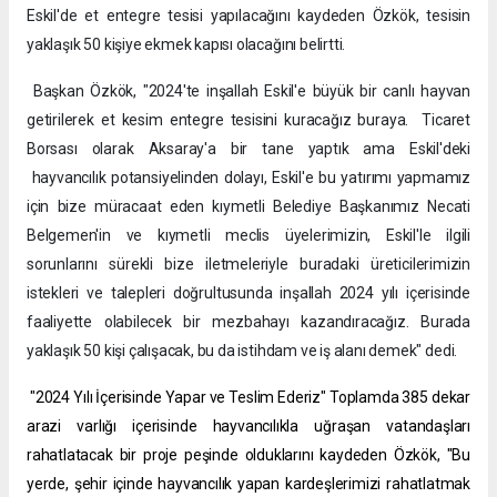
Eskil'de et entegre tesisi yapılacağını kaydeden Özkök, tesisin
yaklaşık 50 kişiye ekmek kapısı olacağını belirtti.
Başkan Özkök, "2024'te inşallah Eskil'e büyük bir canlı hayvan
getirilerek et kesim entegre tesisini kuracağız buraya. Ticaret
Borsası olarak Aksaray'a bir tane yaptık ama Eskil'deki
hayvancılık potansiyelinden dolayı, Eskil'e bu yatırımı yapmamız
için bize müracaat eden kıymetli Belediye Başkanımız Necati
Belgemen'in ve kıymetli meclis üyelerimizin, Eskil'le ilgili
sorunlarını sürekli bize iletmeleriyle buradaki üreticilerimizin
istekleri ve talepleri doğrultusunda inşallah 2024 yılı içerisinde
faaliyette olabilecek bir mezbahayı kazandıracağız. Burada
yaklaşık 50 kişi çalışacak, bu da istihdam ve iş alanı demek" dedi.
"2024 Yılı İçerisinde Yapar ve Teslim Ederiz" Toplamda 385 dekar
arazi varlığı içerisinde hayvancılıkla uğraşan vatandaşları
rahatlatacak bir proje peşinde olduklarını kaydeden Özkök, "Bu
yerde, şehir içinde hayvancılık yapan kardeşlerimizi rahatlatmak