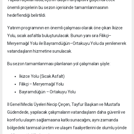
önemli projelerin bu sezon içerisinde tamamlanmasının
hedeflendiği belirtildi.
Yatırım programının en önemli çalışması olarak öne çıkan İkizce
Yolu, sıcak asfaltla buluşturulacak. Bunun yanı sıra Filikçi–
Meryemağıl Yolu ile Bayramdüğün–Ortakuyu Yolu da yenilenerek
vatandaşların hizmetine sunulacak.
Bu sezon tamamlanması planlanan yol çalışmaları şöyle:
İkizce Yolu (Sıcak Asfalt)
Filikçi – Meryemağıl Yolu
Bayramdüğün – Ortakuyu Yolu
İl Genel Meclis Üyeleri Necip Çeçen, Tayfur Başkan ve Mustafa
Güdendede, yapılacak çalışmaların vatandaşların daha güvenli ve
konforlu ulaşım sağlamasına katkı sunacağını, aynı zamanda
bölgedeki tarımsal üretim ve ulaşım faaliyetlerini de olumlu yönde