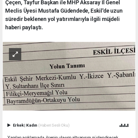
Çeçen, Tayfur Başkan ile MHP Aksaray İl Genel
Meclis Üyesi Mustafa Güdendede, Eskil'de uzun
süredir beklenen yol yatırımlarıyla ilgili müjdeli
haberi paylaştı.
Erkek
|
Kadın
(Haberi Sesli Oku)
Yapılan açıklamada, ilçenin ulaşım altyapısını güçlendirecek