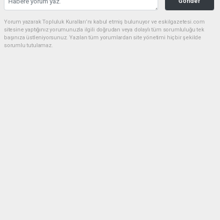
Gönder
Yorum yazarak Topluluk Kuralları’nı kabul etmiş bulunuyor ve eskilgazetesi.com
sitesine yaptığınız yorumunuzla ilgili doğrudan veya dolaylı tüm sorumluluğu tek
başınıza üstleniyorsunuz. Yazılan tüm yorumlardan site yönetimi hiçbir şekilde
sorumlu tutulamaz.
Anasayfa
ESKİL
Eski Başkan Adayından Eskil
Belediyesi'ne Sert Eleştiriler
ESKİL
(NM) - Nuri Mutlu | 20.07.2026 - 18:41, Güncelleme: 20.07.2026 - 20:11
15302 kez okundu.
Eskil'de yerel siyasette dikkat çeken bir açıklama
yapıldı.