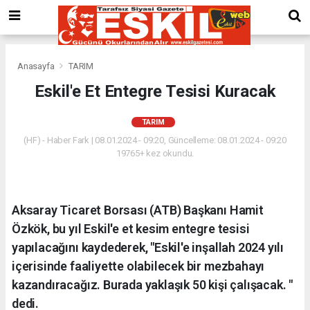
Anasayfa
TARIM
Eskil'e Et Entegre Tesisi Kuracak
TARIM
(HF) - Haber Fark | 08.01.2024 - 09:20, Güncelleme: 08.01.2024 - 09:20
19765+ kez okundu.
Aksaray Ticaret Borsası (ATB) Başkanı Hamit
Özkök, bu yıl Eskil'e et kesim entegre tesisi
yapılacağını kaydederek, "Eskil'e inşallah 2024 yılı
içerisinde faaliyette olabilecek bir mezbahayı
kazandıracağız. Burada yaklaşık 50 kişi çalışacak. "
dedi.