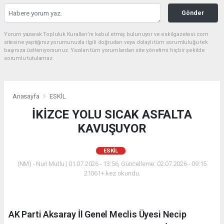
Gönder
Yorum yazarak Topluluk Kuralları’nı kabul etmiş bulunuyor ve eskilgazetesi.com
sitesine yaptığınız yorumunuzla ilgili doğrudan veya dolaylı tüm sorumluluğu tek
başınıza üstleniyorsunuz. Yazılan tüm yorumlardan site yönetimi hiçbir şekilde
sorumlu tutulamaz.
Anasayfa
ESKİL
İKİZCE YOLU SICAK ASFALTA
KAVUŞUYOR
ESKİL
(NM) - Nuri Mutlu | 01.07.2026 - 13:56, Güncelleme: 02.07.2026 - 09:15
21061+ kez okundu.
AK Parti Aksaray İl Genel Meclis Üyesi Necip