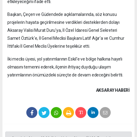
etkileyeceğini ifade etti.
Başkan, Çeçen ve Güdendede açıklamalarında, söz konusu
projelerin hayata geçirilmesine verdikleri desteklerden dolayı
Aksaray Valisi Murat Duru'ya, İl Özel İdaresi Genel Sekreteri
Samet Öztürk'e, İl Genel Meclisi Başkanı Latif Ağır'a ve Cumhur
İttifakı İl Genel Meclis Üyelerine teşekkür etti.
İki meclis üyesi, yol yatırımlarının Eskil'e ve bölge halkına hayırlı
olmasını temenni ederek, ilçenin ihtiyaç duyduğu ulaşım
yatırımlarının önümüzdeki süreçte de devam edeceğini belirtti.
AKSARAY HABERİ