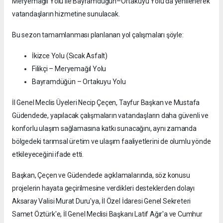
Meryemağıl Yolu ile Bayramdüğün–Ortakuyu Yolu da yenilenerek
vatandaşların hizmetine sunulacak.
Bu sezon tamamlanması planlanan yol çalışmaları şöyle:
İkizce Yolu (Sıcak Asfalt)
Filikçi – Meryemağıl Yolu
Bayramdüğün – Ortakuyu Yolu
İl Genel Meclis Üyeleri Necip Çeçen, Tayfur Başkan ve Mustafa
Güdendede, yapılacak çalışmaların vatandaşların daha güvenli ve
konforlu ulaşım sağlamasına katkı sunacağını, aynı zamanda
bölgedeki tarımsal üretim ve ulaşım faaliyetlerini de olumlu yönde
etkileyeceğini ifade etti.
Başkan, Çeçen ve Güdendede açıklamalarında, söz konusu
projelerin hayata geçirilmesine verdikleri desteklerden dolayı
Aksaray Valisi Murat Duru'ya, İl Özel İdaresi Genel Sekreteri
Samet Öztürk'e, İl Genel Meclisi Başkanı Latif Ağır'a ve Cumhur