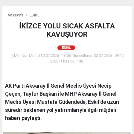
Anasayfa
ESKİL
İKİZCE YOLU SICAK ASFALTA
KAVUŞUYOR
ESKİL
(NM) - Nuri Mutlu | 01.07.2026 - 13:56, Güncelleme: 02.07.2026 - 09:15
21284+ kez okundu.
AK Parti Aksaray İl Genel Meclis Üyesi Necip
Çeçen, Tayfur Başkan ile MHP Aksaray İl Genel
Meclis Üyesi Mustafa Güdendede, Eskil'de uzun
süredir beklenen yol yatırımlarıyla ilgili müjdeli
haberi paylaştı.