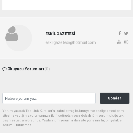
ESKİL GAZETESİ
eskilgazetesi@hotmail.com
Okuyucu Yorumları
(0)
Gönder
Yorum yazarak Topluluk Kuralları’nı kabul etmiş bulunuyor ve eskilgazetesi.com
sitesine yaptığınız yorumunuzla ilgili doğrudan veya dolaylı tüm sorumluluğu tek
başınıza üstleniyorsunuz. Yazılan tüm yorumlardan site yönetimi hiçbir şekilde
sorumlu tutulamaz.