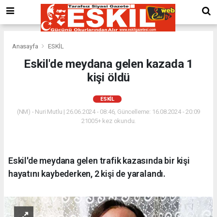
Anasayfa
ESKİL
Eskil'de meydana gelen kazada 1
kişi öldü
ESKİL
(NM) - Nuri Mutlu | 26.06.2024 - 08:46, Güncelleme: 16.08.2024 - 20:09
21005+ kez okundu.
Eskil'de meydana gelen trafik kazasında bir kişi
hayatını kaybederken, 2 kişi de yaralandı.