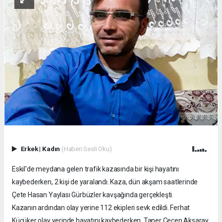
Erkek
|
Kadın
(Haberi Sesli Oku)
Eskil'de meydana gelen trafik kazasında bir kişi hayatını
kaybederken, 2 kişi de yaralandı. Kaza, dün akşam saatlerinde
Çete Hasan Yaylası Gürbüzler kavşağında gerçekleşti.
Kazanın ardından olay yerine 112 ekipleri sevk edildi. Ferhat
Küçüker olay yerinde hayatını kaybederken, Taner Çeçen Aksaray