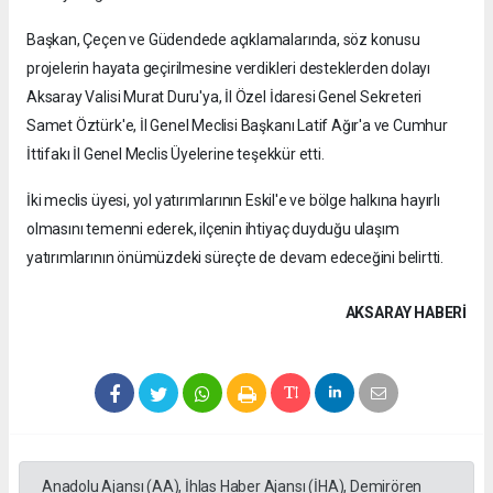
Başkan, Çeçen ve Güdendede açıklamalarında, söz konusu
projelerin hayata geçirilmesine verdikleri desteklerden dolayı
Aksaray Valisi Murat Duru'ya, İl Özel İdaresi Genel Sekreteri
Samet Öztürk'e, İl Genel Meclisi Başkanı Latif Ağır'a ve Cumhur
İttifakı İl Genel Meclis Üyelerine teşekkür etti.
İki meclis üyesi, yol yatırımlarının Eskil'e ve bölge halkına hayırlı
olmasını temenni ederek, ilçenin ihtiyaç duyduğu ulaşım
yatırımlarının önümüzdeki süreçte de devam edeceğini belirtti.
AKSARAY HABERİ
Anadolu Ajansı (AA), İhlas Haber Ajansı (İHA), Demirören