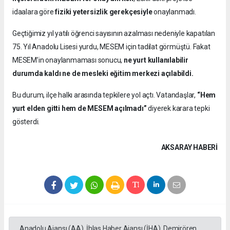
idaalara göre
fiziki yetersizlik gerekçesiyle
onaylanmadı.
Geçtiğimiz yıl yatılı öğrenci sayısının azalması nedeniyle kapatılan
75. Yıl Anadolu Lisesi yurdu, MESEM için tadilat görmüştü. Fakat
MESEM’in onaylanmaması sonucu,
ne yurt kullanılabilir
durumda kaldı ne de mesleki eğitim merkezi açılabildi.
Bu durum, ilçe halkı arasında tepkilere yol açtı. Vatandaşlar,
“Hem
yurt elden gitti hem de MESEM açılmadı”
diyerek karara tepki
gösterdi.
AKSARAY HABERİ
Anadolu Ajansı (AA), İhlas Haber Ajansı (İHA), Demirören