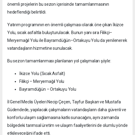
önemli projelerin bu sezon içerisinde tamamlanmasının
hedeflendiği belirtildi.
Yatırım programının en önemli çalışması olarak öne çıkan İkizce
Yolu, sıcak asfaltla buluşturulacak. Bunun yanı sıra Filikçi–
Meryemağıl Yolu ile Bayramdüğün–Ortakuyu Yolu da yenilenerek
vatandaşların hizmetine sunulacak.
Bu sezon tamamlanması planlanan yol çalışmaları şöyle:
İkizce Yolu (Sıcak Asfalt)
Filikçi – Meryemağıl Yolu
Bayramdüğün – Ortakuyu Yolu
İl Genel Meclis Üyeleri Necip Çeçen, Tayfur Başkan ve Mustafa
Güdendede, yapılacak çalışmaların vatandaşların daha güvenli ve
konforlu ulaşım sağlamasına katkı sunacağını, aynı zamanda
bölgedeki tarımsal üretim ve ulaşım faaliyetlerini de olumlu yönde
etkileyeceğini ifade etti.