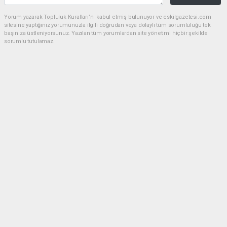
Yorum yazarak Topluluk Kuralları’nı kabul etmiş bulunuyor ve eskilgazetesi.com
sitesine yaptığınız yorumunuzla ilgili doğrudan veya dolaylı tüm sorumluluğu tek
başınıza üstleniyorsunuz. Yazılan tüm yorumlardan site yönetimi hiçbir şekilde
sorumlu tutulamaz.
Anasayfa
ESKİL
Eski Başkan Adayından Eskil
Belediyesi'ne Sert Eleştiriler
ESKİL
(NM) - Nuri Mutlu | 20.07.2026 - 18:41, Güncelleme: 20.07.2026 - 20:11
18389 kez okundu.
Eskil'de yerel siyasette dikkat çeken bir açıklama
yapıldı.