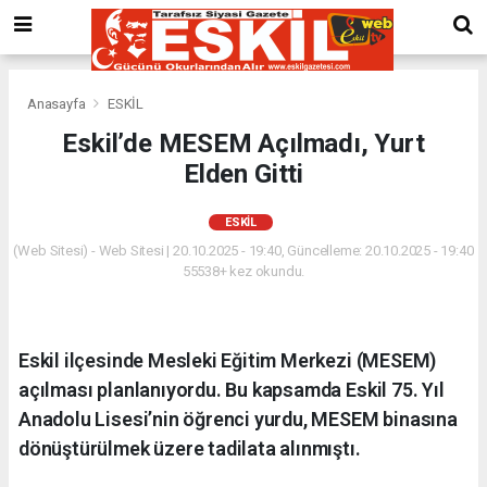
Anasayfa
ESKİL
Eskil’de MESEM Açılmadı, Yurt
Elden Gitti
ESKİL
(Web Sitesi) - Web Sitesi | 20.10.2025 - 19:40, Güncelleme: 20.10.2025 - 19:40
55538+ kez okundu.
Eskil ilçesinde Mesleki Eğitim Merkezi (MESEM)
açılması planlanıyordu. Bu kapsamda Eskil 75. Yıl
Anadolu Lisesi’nin öğrenci yurdu, MESEM binasına
dönüştürülmek üzere tadilata alınmıştı.