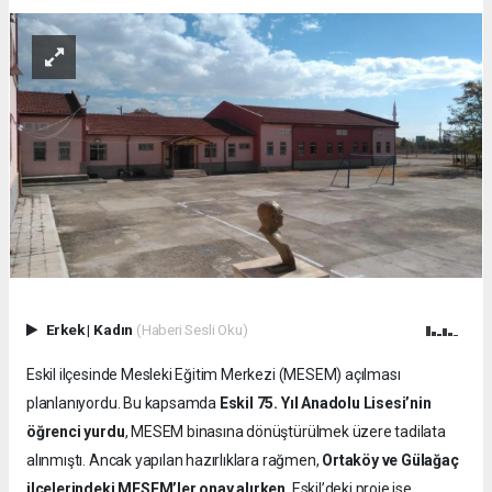
Erkek
|
Kadın
(Haberi Sesli Oku)
Eskil ilçesinde Mesleki Eğitim Merkezi (MESEM) açılması
planlanıyordu. Bu kapsamda
Eskil 75. Yıl Anadolu Lisesi’nin
öğrenci yurdu
, MESEM binasına dönüştürülmek üzere tadilata
alınmıştı. Ancak yapılan hazırlıklara rağmen,
Ortaköy ve Gülağaç
ilçelerindeki MESEM’ler onay alırken
, Eskil’deki proje ise