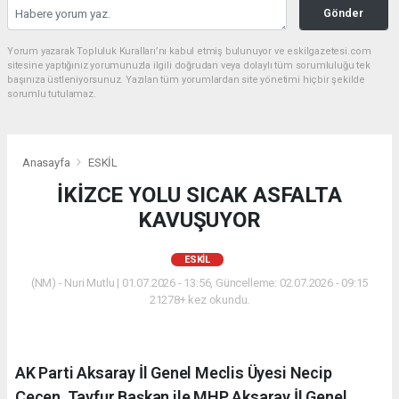
Gönder
Yorum yazarak Topluluk Kuralları’nı kabul etmiş bulunuyor ve eskilgazetesi.com
sitesine yaptığınız yorumunuzla ilgili doğrudan veya dolaylı tüm sorumluluğu tek
başınıza üstleniyorsunuz. Yazılan tüm yorumlardan site yönetimi hiçbir şekilde
sorumlu tutulamaz.
Anasayfa
ESKİL
İKİZCE YOLU SICAK ASFALTA
KAVUŞUYOR
ESKİL
(NM) - Nuri Mutlu | 01.07.2026 - 13:56, Güncelleme: 02.07.2026 - 09:15
21278+ kez okundu.
AK Parti Aksaray İl Genel Meclis Üyesi Necip
Çeçen, Tayfur Başkan ile MHP Aksaray İl Genel