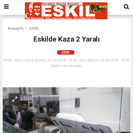
Anasayfa
ESKİL
Eskilde Kaza 2 Yaralı
ESKİL
(İHA) - İhlas Haber Ajansı | 20.06.2018 - 12:03, Güncelleme: 20.06.2018 - 12:03
6445+ kez okundu.