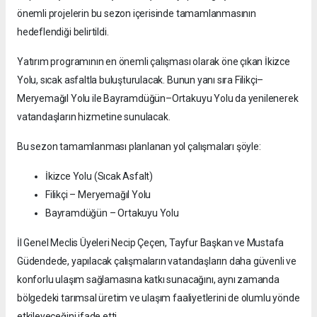
önemli projelerin bu sezon içerisinde tamamlanmasının
hedeflendiği belirtildi.
Yatırım programının en önemli çalışması olarak öne çıkan İkizce
Yolu, sıcak asfaltla buluşturulacak. Bunun yanı sıra Filikçi–
Meryemağıl Yolu ile Bayramdüğün–Ortakuyu Yolu da yenilenerek
vatandaşların hizmetine sunulacak.
Bu sezon tamamlanması planlanan yol çalışmaları şöyle:
İkizce Yolu (Sıcak Asfalt)
Filikçi – Meryemağıl Yolu
Bayramdüğün – Ortakuyu Yolu
İl Genel Meclis Üyeleri Necip Çeçen, Tayfur Başkan ve Mustafa
Güdendede, yapılacak çalışmaların vatandaşların daha güvenli ve
konforlu ulaşım sağlamasına katkı sunacağını, aynı zamanda
bölgedeki tarımsal üretim ve ulaşım faaliyetlerini de olumlu yönde
etkileyeceğini ifade etti.