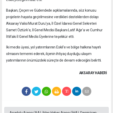
Başkan, Çeçen ve Güdendede açıklamalarında, söz konusu
projelerin hayata geçirilmesine verdikleri desteklerden dolayı
Aksaray Valisi Murat Duru'ya, İl Özel İdaresi Genel Sekreteri
Samet Öztürk'e, İl Genel Meclisi Başkanı Latif Ağır'a ve Cumhur
İttifakı İl Genel Meclis Üyelerine teşekkür etti.
İki meclis üyesi, yol yatırımlarının Eskil'e ve bölge halkına hayırlı
olmasını temenni ederek, ilçenin ihtiyaç duyduğu ulaşım
yatırımlarının önümüzdeki süreçte de devam edeceğini belirtti.
AKSARAY HABERİ
Anadolu Ajansı (AA), İhlas Haber Ajansı (İHA), Demirören