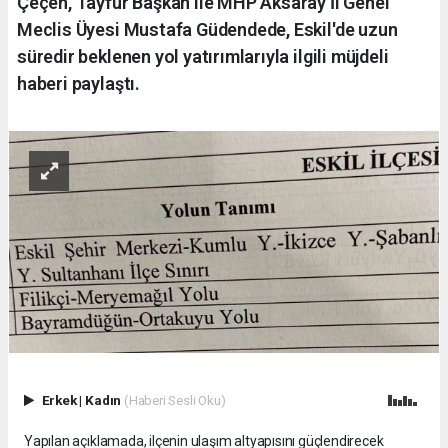
Çeçen, Tayfur Başkan ile MHP Aksaray İl Genel
Meclis Üyesi Mustafa Güdendede, Eskil'de uzun
süredir beklenen yol yatırımlarıyla ilgili müjdeli
haberi paylaştı.
Erkek
|
Kadın
(Haberi Sesli Oku)
Yapılan açıklamada, ilçenin ulaşım altyapısını güçlendirecek