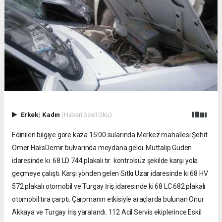
Erkek
|
Kadın
(Haberi Sesli Oku)
Edinilen bilgiye göre kaza 15:00 sularında Merkez mahallesi Şehit
Ömer HalisDemir bulvarında meydana geldi. Muttalip Güden
idaresinde ki 68 LD 744 plakalı tır kontrolsüz şekilde karşı yola
geçmeye çalıştı. Karşı yönden gelen Sıtkı Uzar idaresinde ki 68 HV
572 plakalı otomobil ve Turgay İriş idaresinde ki 68 LC 682 plakalı
otomobil tıra çarptı. Çarpmanın etkisiyle araçlarda bulunan Onur
Akkaya ve Turgay İriş yaralandı. 112 Acil Servis ekiplerince Eskil