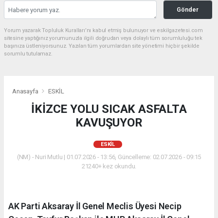
Gönder
Yorum yazarak Topluluk Kuralları’nı kabul etmiş bulunuyor ve eskilgazetesi.com
sitesine yaptığınız yorumunuzla ilgili doğrudan veya dolaylı tüm sorumluluğu tek
başınıza üstleniyorsunuz. Yazılan tüm yorumlardan site yönetimi hiçbir şekilde
sorumlu tutulamaz.
Anasayfa
ESKİL
İKİZCE YOLU SICAK ASFALTA
KAVUŞUYOR
ESKİL
(NM) - Nuri Mutlu | 01.07.2026 - 13:56, Güncelleme: 02.07.2026 - 09:15
21240+ kez okundu.
AK Parti Aksaray İl Genel Meclis Üyesi Necip