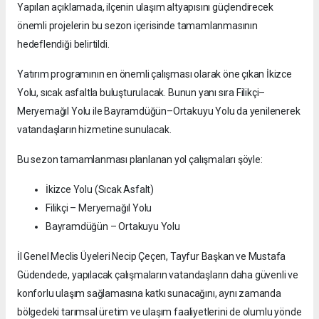
Yapılan açıklamada, ilçenin ulaşım altyapısını güçlendirecek
önemli projelerin bu sezon içerisinde tamamlanmasının
hedeflendiği belirtildi.
Yatırım programının en önemli çalışması olarak öne çıkan İkizce
Yolu, sıcak asfaltla buluşturulacak. Bunun yanı sıra Filikçi–
Meryemağıl Yolu ile Bayramdüğün–Ortakuyu Yolu da yenilenerek
vatandaşların hizmetine sunulacak.
Bu sezon tamamlanması planlanan yol çalışmaları şöyle:
İkizce Yolu (Sıcak Asfalt)
Filikçi – Meryemağıl Yolu
Bayramdüğün – Ortakuyu Yolu
İl Genel Meclis Üyeleri Necip Çeçen, Tayfur Başkan ve Mustafa
Güdendede, yapılacak çalışmaların vatandaşların daha güvenli ve
konforlu ulaşım sağlamasına katkı sunacağını, aynı zamanda
bölgedeki tarımsal üretim ve ulaşım faaliyetlerini de olumlu yönde