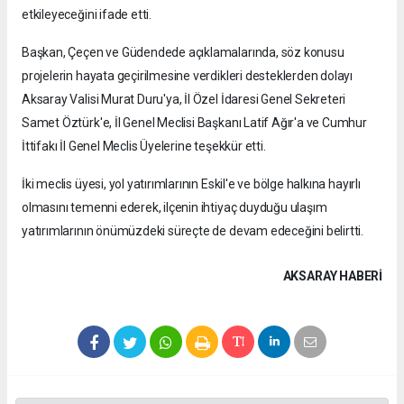
etkileyeceğini ifade etti.
Başkan, Çeçen ve Güdendede açıklamalarında, söz konusu
projelerin hayata geçirilmesine verdikleri desteklerden dolayı
Aksaray Valisi Murat Duru'ya, İl Özel İdaresi Genel Sekreteri
Samet Öztürk'e, İl Genel Meclisi Başkanı Latif Ağır'a ve Cumhur
İttifakı İl Genel Meclis Üyelerine teşekkür etti.
İki meclis üyesi, yol yatırımlarının Eskil'e ve bölge halkına hayırlı
olmasını temenni ederek, ilçenin ihtiyaç duyduğu ulaşım
yatırımlarının önümüzdeki süreçte de devam edeceğini belirtti.
AKSARAY HABERİ