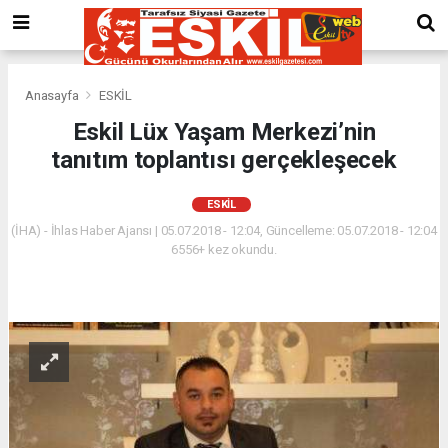
Anasayfa
ESKİL
Eskil Lüx Yaşam Merkezi’nin
tanıtım toplantısı gerçekleşecek
ESKİL
(İHA) - İhlas Haber Ajansı | 05.07.2018 - 12:04, Güncelleme: 05.07.2018 - 12:04
6556+ kez okundu.