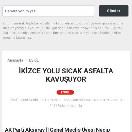
Gönder
Yorum yazarak Topluluk Kuralları’nı kabul etmiş bulunuyor ve eskilgazetesi.com
sitesine yaptığınız yorumunuzla ilgili doğrudan veya dolaylı tüm sorumluluğu tek
başınıza üstleniyorsunuz. Yazılan tüm yorumlardan site yönetimi hiçbir şekilde
sorumlu tutulamaz.
Anasayfa
ESKİL
İKİZCE YOLU SICAK ASFALTA
KAVUŞUYOR
ESKİL
(NM) - Nuri Mutlu | 01.07.2026 - 13:56, Güncelleme: 02.07.2026 - 09:15
21118+ kez okundu.
AK Parti Aksaray İl Genel Meclis Üyesi Necip