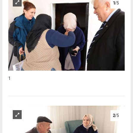
1
/5
1
2
/5