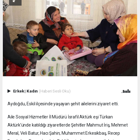
Erkek
|
Kadın
(Haberi Sesli Oku)
Aydoğdu, Eskil ilçesinde yaşayan şehit ailelerini ziyaret etti.
Aile Sosyal Hizmetler İl Müdürü İsrafil Aktürk eşi Türkan
Aktürk’ünde katıldığı ziyaretlerde Şehitler Mahmut İriş, Mehmet
Meral, Veli Batur, Hacı Şahin, Muhammet Erkesikbaş, Recep