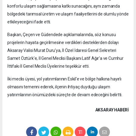
konforlu ulaşım sağlamasına katkı sunacağını, aynı zamanda
bölgedeki tarımsal üretim ve ulaşım faaliyetlerini de olumlu yönde
etkileyeceğini ifade etti.
Başkan, Çeçen ve Güdendede açıklamalarında, söz konusu
projelerin hayata geçirilmesine verdikleri desteklerden dolayı
Aksaray Valisi Murat Duru'ya, İl Özel İdaresi Genel Sekreteri
Samet Öztürk'e, İl Genel Meclisi Başkanı Latif Ağır'a ve Cumhur
İttifakı İl Genel Meclis Üyelerine teşekkür etti.
İki meclis üyesi, yol yatırımlarının Eskil'e ve bölge halkına hayırlı
olmasını temenni ederek, ilçenin ihtiyaç duyduğu ulaşım
yatırımlarının önümüzdeki süreçte de devam edeceğini belirtti.
AKSARAY HABERİ