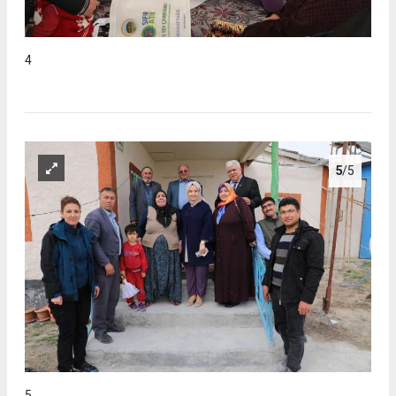
4
5
/5
5