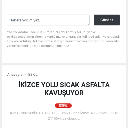
Gönder
Yorum yazarak Topluluk Kuralları’nı kabul etmiş bulunuyor ve
eskilgazetesi.com sitesine yaptığınız yorumunuzla ilgili doğrudan veya dolaylı
tüm sorumluluğu tek başınıza üstleniyorsunuz. Yazılan tüm yorumlardan site
yönetimi hiçbir şekilde sorumlu tutulamaz.
Anasayfa
ESKİL
İKİZCE YOLU SICAK ASFALTA
KAVUŞUYOR
ESKİL
(NM) - Nuri Mutlu | 01.07.2026 - 13:56, Güncelleme: 02.07.2026 - 09:15
21155+ kez okundu.