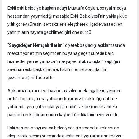
Eskil eski belediye başkan adayı Mustafa Ceylan, sosyal medya
hesabından yayımladığı mesajda Eskil Belediyesi'nin yaklaşık üç
yıllık görev süresini sert sözlerle eleştirerek, ilçede vaat edilen
yatırımların hayata geçirilmediğini öne sürdü.
"
Saygıdeğer Hemşehrilerim
" diyerek başladığı açıklamasında
mevcut yönetimin seçimden bu yana geçen sürede kalıcı
hizmetler yerine yalnızca "makyaj ve ufak rötuşlar" yaptığını
savunan eski başkan adayı, Eskil'in temel sorunlarının
çözülmediğini ifade etti.
Açıklamada, mera ve hazine arazilerindeki işgallerin yeniden
arttığı, toplulaştırma yollarının bakımsız bırakıldığı, mahalle
yollarında yeni çalışmalar yapılmadığı ve ilçe merkezindeki
parkların eski görünümünü kaybettiği iddialarına yer verildi.
Eski başkan adayı ayrıca belediyedeki personel alımlarını da
eleştirerek, seçim öncesinde eleştirilen uygulamaların mevcut