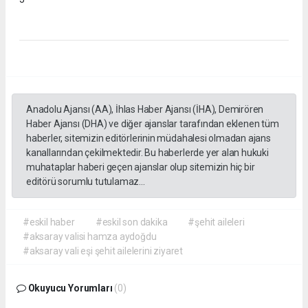
Anadolu Ajansı (AA), İhlas Haber Ajansı (İHA), Demirören
Haber Ajansı (DHA) ve diğer ajanslar tarafından eklenen tüm
haberler, sitemizin editörlerinin müdahalesi olmadan ajans
kanallarından çekilmektedir. Bu haberlerde yer alan hukuki
muhataplar haberi geçen ajanslar olup sitemizin hiç bir
editörü sorumlu tutulamaz...
#eskil haber
#eskil son dakika
#şehit aileleri
#aksaray valisi hamza aydoğdu
#aksaray vali eşi şehit ailelerini ziyaret
Okuyucu Yorumları
(0)