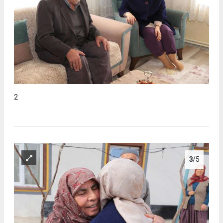
2
3
/5