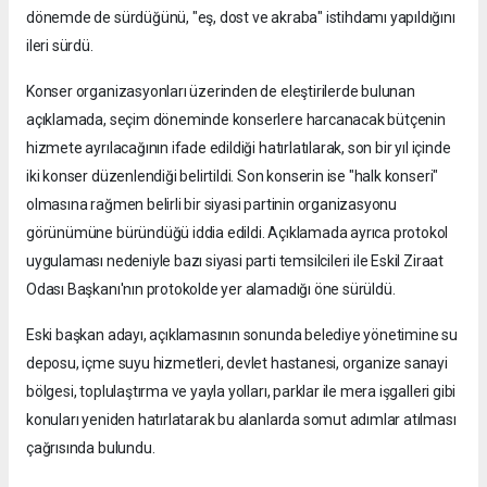
dönemde de sürdüğünü, "eş, dost ve akraba" istihdamı yapıldığını
ileri sürdü.
Konser organizasyonları üzerinden de eleştirilerde bulunan
açıklamada, seçim döneminde konserlere harcanacak bütçenin
hizmete ayrılacağının ifade edildiği hatırlatılarak, son bir yıl içinde
iki konser düzenlendiği belirtildi. Son konserin ise "halk konseri"
olmasına rağmen belirli bir siyasi partinin organizasyonu
görünümüne büründüğü iddia edildi. Açıklamada ayrıca protokol
uygulaması nedeniyle bazı siyasi parti temsilcileri ile Eskil Ziraat
Odası Başkanı'nın protokolde yer alamadığı öne sürüldü.
Eski başkan adayı, açıklamasının sonunda belediye yönetimine su
deposu, içme suyu hizmetleri, devlet hastanesi, organize sanayi
bölgesi, toplulaştırma ve yayla yolları, parklar ile mera işgalleri gibi
konuları yeniden hatırlatarak bu alanlarda somut adımlar atılması
çağrısında bulundu.