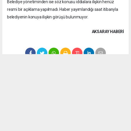
Belediye yönetiminden ise söz konusu iddialara ilişkin henüz
resmi bir açıklama yapılmadı. Haber yayımlandığı saat itibarıyla
belediyenin konuya ilişkin görüşü bulunmuyor.
AKSARAY HABERİ
Anadolu Ajansı (AA), İhlas Haber Ajansı (İHA), Demirören
Haber Ajansı (DHA) ve diğer ajanslar tarafından eklenen tüm
haberler, sitemizin editörlerinin müdahalesi olmadan ajans
kanallarından çekilmektedir. Bu haberlerde yer alan hukuki
muhataplar haberi geçen ajanslar olup sitemizin hiç bir
editörü sorumlu tutulamaz...