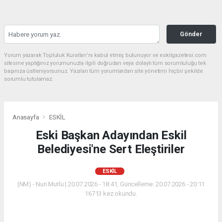
Gönder
Yorum yazarak Topluluk Kuralları’nı kabul etmiş bulunuyor ve eskilgazetesi.com
sitesine yaptığınız yorumunuzla ilgili doğrudan veya dolaylı tüm sorumluluğu tek
başınıza üstleniyorsunuz. Yazılan tüm yorumlardan site yönetimi hiçbir şekilde
sorumlu tutulamaz.
Anasayfa
ESKİL
Eski Başkan Adayından Eskil
Belediyesi'ne Sert Eleştiriler
ESKİL
(NM) - Nuri Mutlu | 20.07.2026 - 18:41, Güncelleme: 20.07.2026 - 20:11
16713 kez okundu.