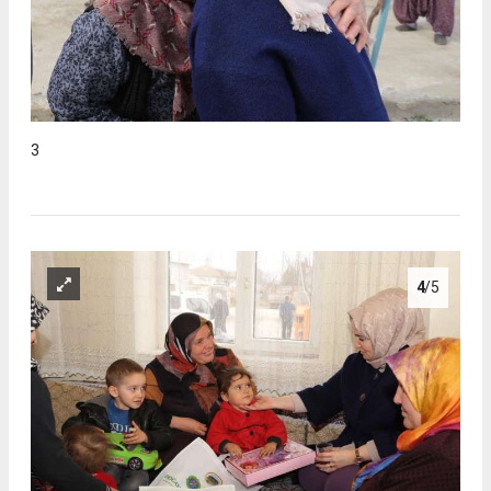
3
4
/5