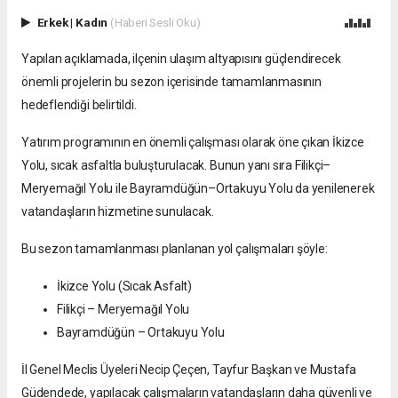
Erkek
|
Kadın
(Haberi Sesli Oku)
Yapılan açıklamada, ilçenin ulaşım altyapısını güçlendirecek
önemli projelerin bu sezon içerisinde tamamlanmasının
hedeflendiği belirtildi.
Yatırım programının en önemli çalışması olarak öne çıkan İkizce
Yolu, sıcak asfaltla buluşturulacak. Bunun yanı sıra Filikçi–
Meryemağıl Yolu ile Bayramdüğün–Ortakuyu Yolu da yenilenerek
vatandaşların hizmetine sunulacak.
Bu sezon tamamlanması planlanan yol çalışmaları şöyle:
İkizce Yolu (Sıcak Asfalt)
Filikçi – Meryemağıl Yolu
Bayramdüğün – Ortakuyu Yolu
İl Genel Meclis Üyeleri Necip Çeçen, Tayfur Başkan ve Mustafa
Güdendede, yapılacak çalışmaların vatandaşların daha güvenli ve