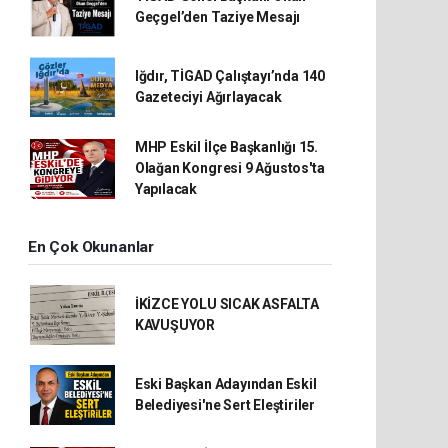
Geçgel’den Taziye Mesajı
Iğdır, TİGAD Çalıştayı’nda 140
Gazeteciyi Ağırlayacak
MHP Eskil İlçe Başkanlığı 15.
Olağan Kongresi 9 Ağustos'ta
Yapılacak
En Çok Okunanlar
İKİZCE YOLU SICAK ASFALTA
KAVUŞUYOR
Eski Başkan Adayından Eskil
Belediyesi'ne Sert Eleştiriler