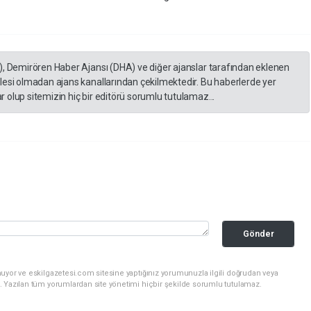
), Demirören Haber Ajansı (DHA) ve diğer ajanslar tarafından eklenen
lesi olmadan ajans kanallarından çekilmektedir. Bu haberlerde yer
 olup sitemizin hiç bir editörü sorumlu tutulamaz...
Gönder
uyor ve eskilgazetesi.com sitesine yaptığınız yorumunuzla ilgili doğrudan veya
. Yazılan tüm yorumlardan site yönetimi hiçbir şekilde sorumlu tutulamaz.