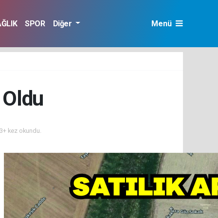
AĞLIK
SPOR
Diğer
Menü
i Oldu
3+ kez okundu.