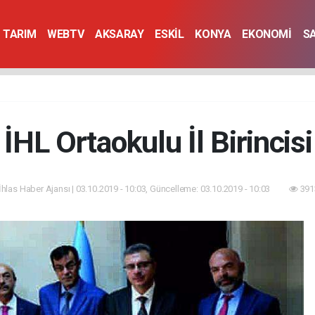
TARIM
WEBTV
AKSARAY
ESKİL
KONYA
EKONOMİ
S
 İHL Ortaokulu İl Birincis
İhlas Haber Ajansı | 03.10.2019 - 10:03, Güncelleme: 03.10.2019 - 10:03
391