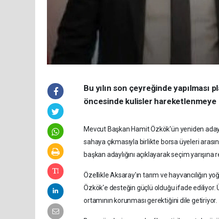
Bu yılın son çeyreğinde yapılması p
öncesinde kulisler hareketlenmeye 
Mevcut Başkan Hamit Özkök'ün yeniden aday o
sahaya çıkmasıyla birlikte borsa üyeleri ara
başkan adaylığını açıklayarak seçim yarışına 
Özellikle Aksaray'ın tarım ve hayvancılığın yoğ
Özkök'e desteğin güçlü olduğu ifade ediliyor. 
ortamının korunması gerektiğini dile getiriyor.