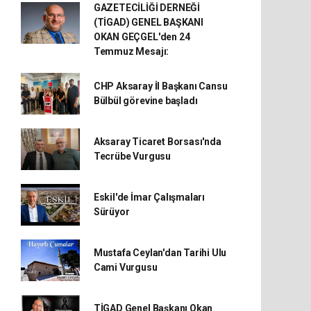
GAZETECİLİĞİ DERNEĞİ
(TİGAD) GENEL BAŞKANI
OKAN GEÇGEL'den 24
Temmuz Mesajı:
CHP Aksaray İl Başkanı Cansu
Bülbül görevine başladı
Aksaray Ticaret Borsası'nda
Tecrübe Vurgusu
Eskil'de İmar Çalışmaları
Sürüyor
Mustafa Ceylan'dan Tarihi Ulu
Cami Vurgusu
TİGAD Genel Başkanı Okan