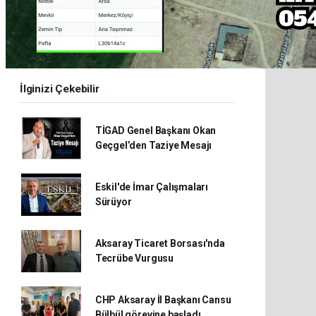
İlginizi Çekebilir
TİGAD Genel Başkanı Okan
Geçgel’den Taziye Mesajı
Eskil'de İmar Çalışmaları
Sürüyor
Aksaray Ticaret Borsası'nda
Tecrübe Vurgusu
CHP Aksaray İl Başkanı Cansu
Bülbül görevine başladı