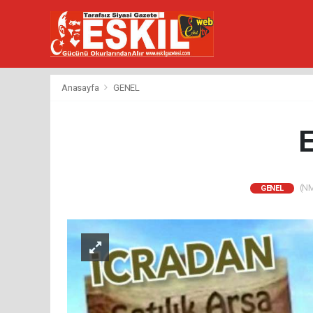
Anasayfa
GENEL
E
(NM)
GENEL