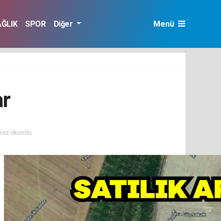
AĞLIK
SPOR
Diğer
Menü
ar
kez okundu.