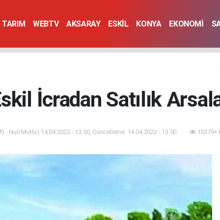
TARIM
WEBTV
AKSARAY
ESKİL
KONYA
EKONOMİ
S
skil İcradan Satılık Arsal
 - Nuri Mutlu | 14.04.2022 - 13:50, Güncelleme: 14.04.2022 - 13:50
15379+ 