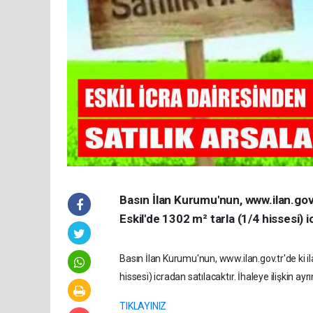
Basın İlan Kurumu'nun, www.ilan.gov.tr
Eskil'de 1302 m² tarla (1/4 hissesi) 
Basın İlan Kurumu'nun, www.ilan.gov.tr'de ki ila
hissesi) icradan satılacaktır. İhaleye ilişkin ayrınt
TIKLAYINIZ