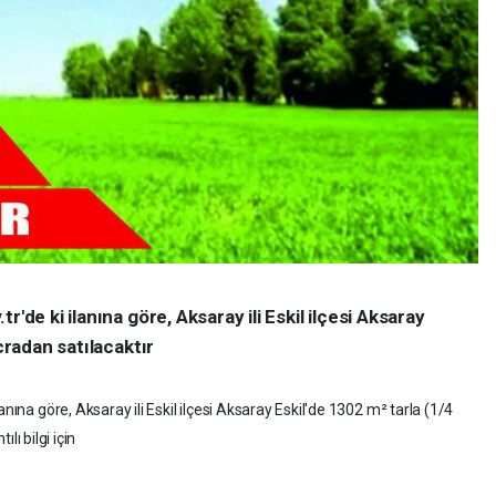
'de ki ilanına göre, Aksaray ili Eskil ilçesi Aksaray
icradan satılacaktır
nına göre, Aksaray ili Eskil ilçesi Aksaray Eskil'de 1302 m² tarla (1/4
ılı bilgi için