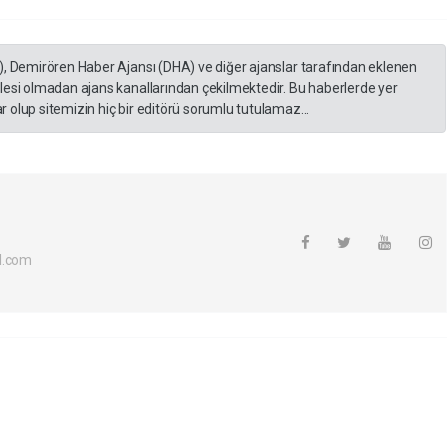
), Demirören Haber Ajansı (DHA) ve diğer ajanslar tarafından eklenen
lesi olmadan ajans kanallarından çekilmektedir. Bu haberlerde yer
 olup sitemizin hiç bir editörü sorumlu tutulamaz...
l.com