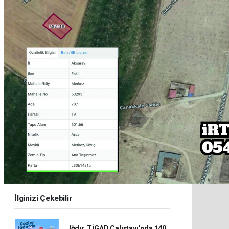
İlginizi Çekebilir
Iğdır, TİGAD Çalıştayı’nda 140