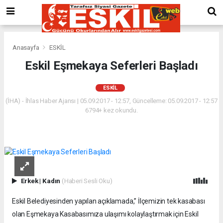
Anasayfa
ESKİL
Eskil Eşmekaya Seferleri Başladı
ESKİL
(İHA) - İhlas Haber Ajansı | 05.09.2017 - 12:57, Güncelleme: 05.09.2017 - 12:57
6794+ kez okundu.
Erkek
|
Kadın
(Haberi Sesli Oku)
Eskil Belediyesinden yapılan açıklamada,” İlçemizin tek kasabası
olan Eşmekaya Kasabasımıza ulaşımı kolaylaştırmak için Eskil