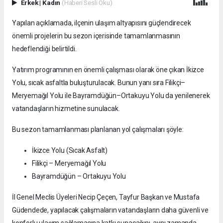
Erkek
|
Kadın
(Haberi Sesli Oku)
Yapılan açıklamada, ilçenin ulaşım altyapısını güçlendirecek
önemli projelerin bu sezon içerisinde tamamlanmasının
hedeflendiği belirtildi.
Yatırım programının en önemli çalışması olarak öne çıkan İkizce
Yolu, sıcak asfaltla buluşturulacak. Bunun yanı sıra Filikçi–
Meryemağıl Yolu ile Bayramdüğün–Ortakuyu Yolu da yenilenerek
vatandaşların hizmetine sunulacak.
Bu sezon tamamlanması planlanan yol çalışmaları şöyle:
İkizce Yolu (Sıcak Asfalt)
Filikçi – Meryemağıl Yolu
Bayramdüğün – Ortakuyu Yolu
İl Genel Meclis Üyeleri Necip Çeçen, Tayfur Başkan ve Mustafa
Güdendede, yapılacak çalışmaların vatandaşların daha güvenli ve