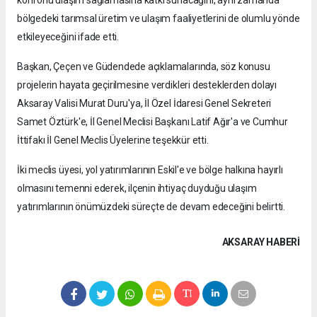
konforlu ulaşım sağlamasına katkı sunacağını, aynı zamanda
bölgedeki tarımsal üretim ve ulaşım faaliyetlerini de olumlu yönde
etkileyeceğini ifade etti.
Başkan, Çeçen ve Güdendede açıklamalarında, söz konusu
projelerin hayata geçirilmesine verdikleri desteklerden dolayı
Aksaray Valisi Murat Duru'ya, İl Özel İdaresi Genel Sekreteri
Samet Öztürk'e, İl Genel Meclisi Başkanı Latif Ağır'a ve Cumhur
İttifakı İl Genel Meclis Üyelerine teşekkür etti.
İki meclis üyesi, yol yatırımlarının Eskil'e ve bölge halkına hayırlı
olmasını temenni ederek, ilçenin ihtiyaç duyduğu ulaşım
yatırımlarının önümüzdeki süreçte de devam edeceğini belirtti.
AKSARAY HABERİ