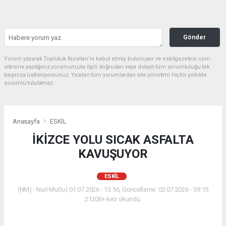
Gönder
Yorum yazarak Topluluk Kuralları’nı kabul etmiş bulunuyor ve eskilgazetesi.com
sitesine yaptığınız yorumunuzla ilgili doğrudan veya dolaylı tüm sorumluluğu tek
başınıza üstleniyorsunuz. Yazılan tüm yorumlardan site yönetimi hiçbir şekilde
sorumlu tutulamaz.
Anasayfa
ESKİL
İKİZCE YOLU SICAK ASFALTA
KAVUŞUYOR
ESKİL
(NM) - Nuri Mutlu | 01.07.2026 - 13:56, Güncelleme: 02.07.2026 - 09:15
21206+ kez okundu.