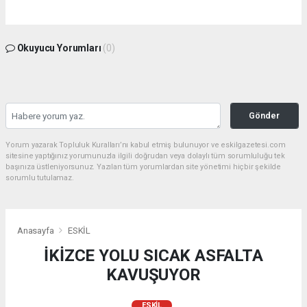
Okuyucu Yorumları
(0)
Gönder
Yorum yazarak Topluluk Kuralları’nı kabul etmiş bulunuyor ve eskilgazetesi.com
sitesine yaptığınız yorumunuzla ilgili doğrudan veya dolaylı tüm sorumluluğu tek
başınıza üstleniyorsunuz. Yazılan tüm yorumlardan site yönetimi hiçbir şekilde
sorumlu tutulamaz.
Anasayfa
ESKİL
İKİZCE YOLU SICAK ASFALTA
KAVUŞUYOR
ESKİL