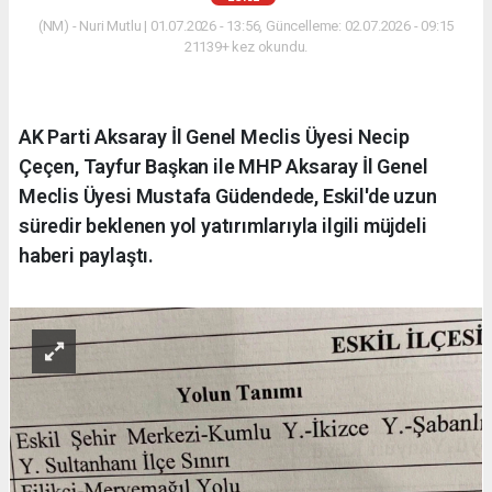
(NM) - Nuri Mutlu | 01.07.2026 - 13:56, Güncelleme: 02.07.2026 - 09:15
21139+ kez okundu.
AK Parti Aksaray İl Genel Meclis Üyesi Necip
Çeçen, Tayfur Başkan ile MHP Aksaray İl Genel
Meclis Üyesi Mustafa Güdendede, Eskil'de uzun
süredir beklenen yol yatırımlarıyla ilgili müjdeli
haberi paylaştı.