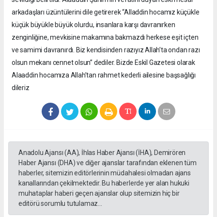
arkadaşları üzüntülerini dile getirerek “Alladdin hocamız küçükle
küçük büyükle büyük olurdu, insanlara karşı davranırken
zenginliğine, mevkisine makamına bakmazdı herkese eşit içten
ve samimi davranırdı. Biz kendisinden razıyız Allah’ta ondan razı
olsun mekanı cennet olsun” dediler. Bizde Eskil Gazetesi olarak
Alaaddin hocamıza Allah’tan rahmet kederli ailesine başsağlığı
dileriz
Anadolu Ajansı (AA), İhlas Haber Ajansı (İHA), Demirören
Haber Ajansı (DHA) ve diğer ajanslar tarafından eklenen tüm
haberler, sitemizin editörlerinin müdahalesi olmadan ajans
kanallarından çekilmektedir. Bu haberlerde yer alan hukuki
muhataplar haberi geçen ajanslar olup sitemizin hiç bir
editörü sorumlu tutulamaz...