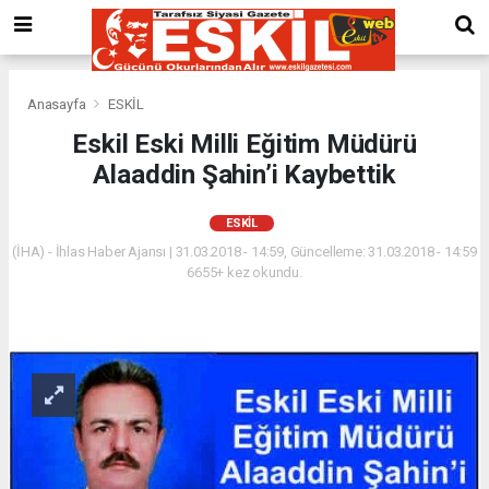
Anasayfa
ESKİL
Eskil Eski Milli Eğitim Müdürü
Alaaddin Şahin’i Kaybettik
ESKİL
(İHA) - İhlas Haber Ajansı | 31.03.2018 - 14:59, Güncelleme: 31.03.2018 - 14:59
6655+ kez okundu.