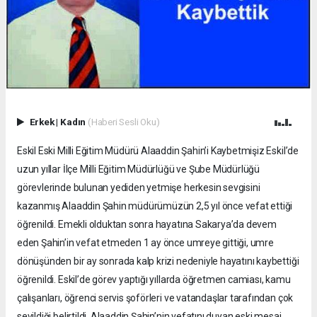
Erkek
|
Kadın
(Haberi Sesli Oku)
Eskil Eski Milli Eğitim Müdürü Alaaddin Şahin’i Kaybetmişiz Eskil’de
uzun yıllar İlçe Milli Eğitim Müdürlüğü ve Şube Müdürlüğü
görevlerinde bulunan yediden yetmişe herkesin sevgisini
kazanmış Alaaddin Şahin müdürümüzün 2,5 yıl önce vefat ettiği
öğrenildi. Emekli olduktan sonra hayatına Sakarya’da devem
eden Şahin’in vefat etmeden 1 ay önce umreye gittiği, umre
dönüşünden bir ay sonrada kalp krizi nedeniyle hayatını kaybettiği
öğrenildi. Eskil’de görev yaptığı yıllarda öğretmen camiası, kamu
çalışanları, öğrenci servis şoförleri ve vatandaşlar tarafından çok
sevildiği belirtildi. Alaaddin Şahin’nin vefatını duyan eski mesai