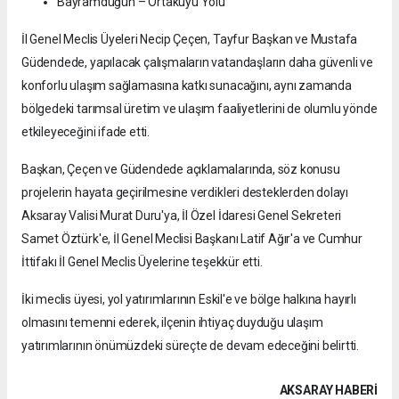
Bayramdüğün – Ortakuyu Yolu
İl Genel Meclis Üyeleri Necip Çeçen, Tayfur Başkan ve Mustafa
Güdendede, yapılacak çalışmaların vatandaşların daha güvenli ve
konforlu ulaşım sağlamasına katkı sunacağını, aynı zamanda
bölgedeki tarımsal üretim ve ulaşım faaliyetlerini de olumlu yönde
etkileyeceğini ifade etti.
Başkan, Çeçen ve Güdendede açıklamalarında, söz konusu
projelerin hayata geçirilmesine verdikleri desteklerden dolayı
Aksaray Valisi Murat Duru'ya, İl Özel İdaresi Genel Sekreteri
Samet Öztürk'e, İl Genel Meclisi Başkanı Latif Ağır'a ve Cumhur
İttifakı İl Genel Meclis Üyelerine teşekkür etti.
İki meclis üyesi, yol yatırımlarının Eskil'e ve bölge halkına hayırlı
olmasını temenni ederek, ilçenin ihtiyaç duyduğu ulaşım
yatırımlarının önümüzdeki süreçte de devam edeceğini belirtti.
AKSARAY HABERİ