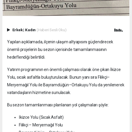
Erkek
|
Kadın
(Haberi Sesli Oku)
Yapılan açıklamada, ilçenin ulaşım altyapısını güçlendirecek
önemli projelerin bu sezon içerisinde tamamlanmasının
hedeflendiği belirtildi.
Yatırım programının en önemli çalışması olarak öne çıkan İkizce
Yolu, sıcak asfaltla buluşturulacak. Bunun yanı sıra Filikçi–
Meryemağıl Yolu ile Bayramdüğün–Ortakuyu Yolu da yenilenerek
vatandaşların hizmetine sunulacak.
Bu sezon tamamlanması planlanan yol çalışmaları şöyle:
İkizce Yolu (Sıcak Asfalt)
Filikçi – Meryemağıl Yolu