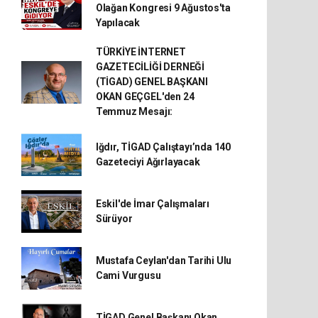
Olağan Kongresi 9 Ağustos'ta
Yapılacak
TÜRKİYE İNTERNET
GAZETECİLİĞİ DERNEĞİ
(TİGAD) GENEL BAŞKANI
OKAN GEÇGEL'den 24
Temmuz Mesajı:
Iğdır, TİGAD Çalıştayı’nda 140
Gazeteciyi Ağırlayacak
Eskil'de İmar Çalışmaları
Sürüyor
Mustafa Ceylan'dan Tarihi Ulu
Cami Vurgusu
TİGAD Genel Başkanı Okan