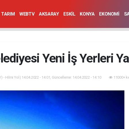
TARIM
WEBTV
AKSARAY
ESKİL
KONYA
EKONOMİ
S
lediyesi Yeni İş Yerleri Y
) - Hilmi Yol | 14.04.2022 - 14:01, Güncelleme: 14.04.2022 - 14:10
11000+ k