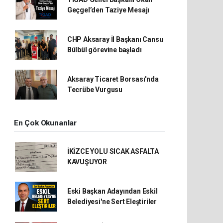
Geçgel’den Taziye Mesajı
CHP Aksaray İl Başkanı Cansu
Bülbül görevine başladı
Aksaray Ticaret Borsası'nda
Tecrübe Vurgusu
En Çok Okunanlar
İKİZCE YOLU SICAK ASFALTA
KAVUŞUYOR
Eski Başkan Adayından Eskil
Belediyesi'ne Sert Eleştiriler