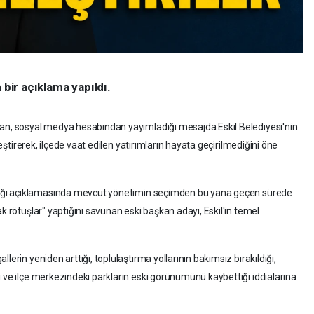
 bir açıklama yapıldı.
lan, sosyal medya hesabından yayımladığı mesajda Eskil Belediyesi'nin
eleştirerek, ilçede vaat edilen yatırımların hayata geçirilmediğini öne
dığı açıklamasında mevcut yönetimin seçimden bu yana geçen sürede
k rötuşlar" yaptığını savunan eski başkan adayı, Eskil'in temel
lerin yeniden arttığı, toplulaştırma yollarının bakımsız bırakıldığı,
ı ve ilçe merkezindeki parkların eski görünümünü kaybettiği iddialarına