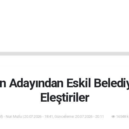
n Adayından Eskil Belediy
Eleştiriler
) - Nuri Mutlu | 20.07.2026 - 18:41, Güncelleme: 20.07.2026 - 20:11
16548 k