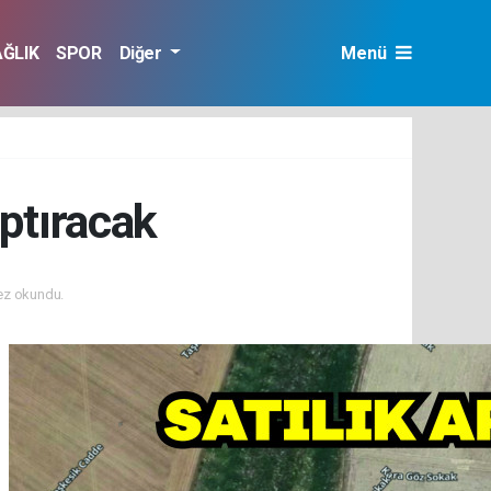
AĞLIK
SPOR
Diğer
Menü
aptıracak
ez okundu.