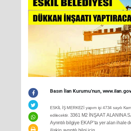
Basın İlan Kurumu'nun, www.ilan.gov.t
ESKİL İŞ MERKEZİ yapım işi 4734 sayılı Kamu
3361 M2 İNŞAAT ALANINA S
edilecektir.
Ayrıntılı bilgiye EKAP’ta yer alan ihale 
ilişkin ayrıntılı bilgi için