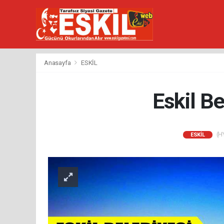
Anasayfa
ESKİL
Eskil Be
(HY
ESKİL