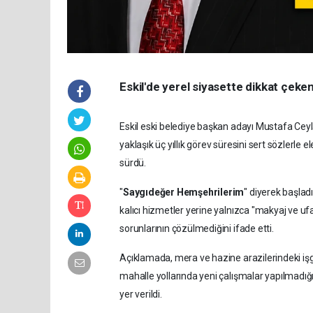
Eskil'de yerel siyasette dikkat çeken
Eskil eski belediye başkan adayı Mustafa Cey
yaklaşık üç yıllık görev süresini sert sözlerle 
sürdü.
"
Saygıdeğer Hemşehrilerim
" diyerek başla
kalıcı hizmetler yerine yalnızca "makyaj ve ufa
sorunlarının çözülmediğini ifade etti.
Açıklamada, mera ve hazine arazilerindeki işgal
mahalle yollarında yeni çalışmalar yapılmadığ
yer verildi.