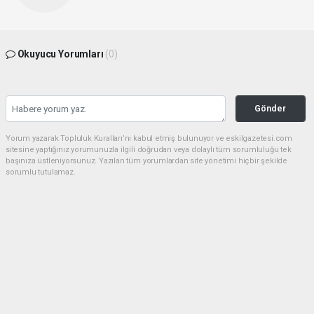
Okuyucu Yorumları
(0)
Gönder
Yorum yazarak Topluluk Kuralları’nı kabul etmiş bulunuyor ve eskilgazetesi.com
sitesine yaptığınız yorumunuzla ilgili doğrudan veya dolaylı tüm sorumluluğu tek
başınıza üstleniyorsunuz. Yazılan tüm yorumlardan site yönetimi hiçbir şekilde
sorumlu tutulamaz.
haber paketi
haber scripti
haber yazılımı
Tüm hakları saklı tutulmaktadır.Copyright 2026©
Haber Yazılımı:
Web Aksiyon ®