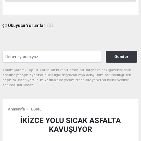
Okuyucu Yorumları
(0)
Gönder
Yorum yazarak Topluluk Kuralları’nı kabul etmiş bulunuyor ve eskilgazetesi.com
sitesine yaptığınız yorumunuzla ilgili doğrudan veya dolaylı tüm sorumluluğu tek
başınıza üstleniyorsunuz. Yazılan tüm yorumlardan site yönetimi hiçbir şekilde
sorumlu tutulamaz.
Anasayfa
ESKİL
İKİZCE YOLU SICAK ASFALTA
KAVUŞUYOR