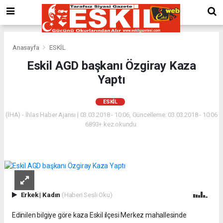
Anasayfa
ESKİL
Eskil AGD başkanı Özgiray Kaza
Yaptı
ESKİL
(İHA) - İhlas Haber Ajansı | 03.03.2018 - 10:06, Güncelleme: 03.03.2018 - 10:06
6893+ kez okundu.
Erkek
|
Kadın
(Haberi Sesli Oku)
Edinilen bilgiye göre kaza Eskil ilçesi Merkez mahallesinde