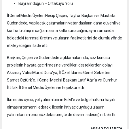
Bayramdüğün – Ortakuyu Yolu
İl Genel Meclis Üyeleri Necip Çeçen, Tayfur Başkan ve Mustafa
Güdendede, yapılacak çalışmaların vatandaşların daha güvenli ve
konforlu ulaşım sağlamasına katkı sunacağını, aynı zamanda
bölgedeki tarımsal üretim ve ulaşım faaliyetlerini de olumlu yönde
etkileyeceğini ifade etti.
Başkan, Çeçen ve Güdendede açıklamalarında, söz konusu
projelerin hayata geçirilmesine verdikleri desteklerden dolayı
Aksaray Valisi Murat Duru'ya, İl Özel İdaresi Genel Sekreteri
Samet Öztürk'e, İl Genel Meclisi Başkanı Latif Ağır'a ve Cumhur
İttifakı İl Genel Meclis Üyelerine teşekkür etti.
İki meclis üyesi, yol yatırımlarının Eskil'e ve bölge halkına hayırlı
olmasını temenni ederek, ilçenin ihtiyaç duyduğu ulaşım
yatırımlarının önümüzdeki süreçte de devam edeceğini belirtti.