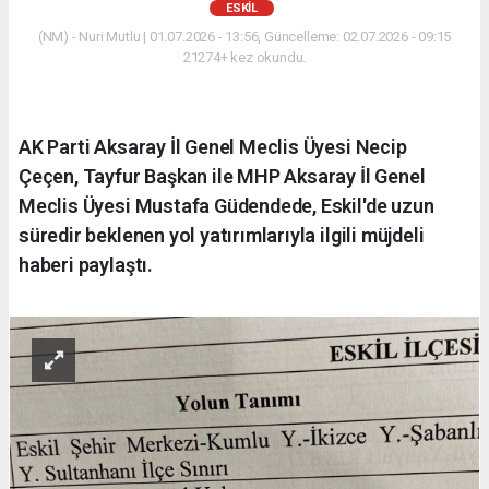
ESKİL
(NM) - Nuri Mutlu | 01.07.2026 - 13:56, Güncelleme: 02.07.2026 - 09:15
21274+ kez okundu.
AK Parti Aksaray İl Genel Meclis Üyesi Necip
Çeçen, Tayfur Başkan ile MHP Aksaray İl Genel
Meclis Üyesi Mustafa Güdendede, Eskil'de uzun
süredir beklenen yol yatırımlarıyla ilgili müjdeli
haberi paylaştı.