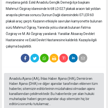
meydana geldi. Eskil Anadolu Gençlik Derneği ilçe başkanı
Mahmut Özgiray idaresinde ki 68 LD 027 plakalı aracın tali yoldan
anayola çıkması sonucu Dursun Dağlı idaresindeki 07 LER 60
plakalı araç çarptı. Kazanın etkisiyle savrulan kamyonette bulunan
sürü Mahmut Ögiray, Yanında yolcu olarak bulunan Fatma
Özgiray ve M. Ali Özgiray yaralandı. Yaralılar Aksaray Devblet
Hastanesine ve Eskil Devlet Hastanesine kaldırıldı. Kazayla ilgili
çalışma başlatıldı.
Anadolu Ajansı (AA), İhlas Haber Ajansı (İHA), Demirören
Haber Ajansı (DHA) ve diğer ajanslar tarafından eklenen tüm
haberler, sitemizin editörlerinin müdahalesi olmadan ajans
kanallarından çekilmektedir. Bu haberlerde yer alan hukuki
muhataplar haberi geçen ajanslar olup sitemizin hiç bir
editörü sorumlu tutulamaz...