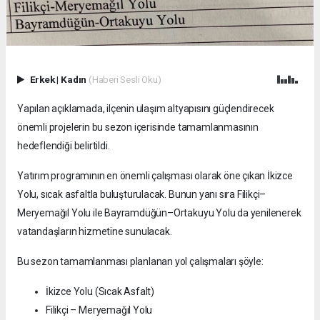
Erkek
|
Kadın
(Haberi Sesli Oku)
Yapılan açıklamada, ilçenin ulaşım altyapısını güçlendirecek
önemli projelerin bu sezon içerisinde tamamlanmasının
hedeflendiği belirtildi.
Yatırım programının en önemli çalışması olarak öne çıkan İkizce
Yolu, sıcak asfaltla buluşturulacak. Bunun yanı sıra Filikçi–
Meryemağıl Yolu ile Bayramdüğün–Ortakuyu Yolu da yenilenerek
vatandaşların hizmetine sunulacak.
Bu sezon tamamlanması planlanan yol çalışmaları şöyle:
İkizce Yolu (Sıcak Asfalt)
Filikçi – Meryemağıl Yolu