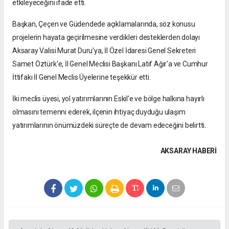
etkileyeceğini ifade etti.
Başkan, Çeçen ve Güdendede açıklamalarında, söz konusu
projelerin hayata geçirilmesine verdikleri desteklerden dolayı
Aksaray Valisi Murat Duru'ya, İl Özel İdaresi Genel Sekreteri
Samet Öztürk'e, İl Genel Meclisi Başkanı Latif Ağır'a ve Cumhur
İttifakı İl Genel Meclis Üyelerine teşekkür etti.
İki meclis üyesi, yol yatırımlarının Eskil'e ve bölge halkına hayırlı
olmasını temenni ederek, ilçenin ihtiyaç duyduğu ulaşım
yatırımlarının önümüzdeki süreçte de devam edeceğini belirtti.
AKSARAY HABERİ