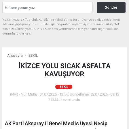
Gönder
Yorum yazarak Topluluk Kuralları’nı kabul etmiş bulunuyor ve eskilgazetesi.com
sitesine yaptığınız yorumunuzla ilgili doğrudan veya dolaylı tüm sorumluluğu tek
başınıza üstleniyorsunuz. Yazılan tüm yorumlardan site yönetimi hiçbir şekilde
sorumlu tutulamaz.
Anasayfa
ESKİL
İKİZCE YOLU SICAK ASFALTA
KAVUŞUYOR
ESKİL
(NM) - Nuri Mutlu | 01.07.2026 - 13:56, Güncelleme: 02.07.2026 - 09:15
21344+ kez okundu.
AK Parti Aksaray İl Genel Meclis Üyesi Necip