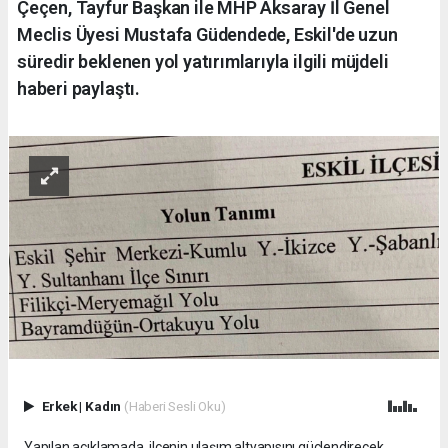
Çeçen, Tayfur Başkan ile MHP Aksaray İl Genel
Meclis Üyesi Mustafa Güdendede, Eskil'de uzun
süredir beklenen yol yatırımlarıyla ilgili müjdeli
haberi paylaştı.
Erkek
|
Kadın
(Haberi Sesli Oku)
Yapılan açıklamada, ilçenin ulaşım altyapısını güçlendirecek