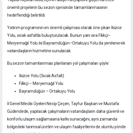
önemli projelerin bu sezon içerisinde tamamlanmasının
hedeflendiği belirtildi.
Yatırım programının en önemli çalışması olarak öne çıkan İkizce
Yolu, sıcak asfaltla buluşturulacak. Bunun yanı sıra Filikçi–
Meryemağıl Yolu ile Bayramdüğün–Ortakuyu Yolu da yenilenerek
vatandaşların hizmetine sunulacak.
Bu sezon tamamlanması planlanan yol çalışmaları şöyle:
İkizce Yolu (Sıcak Asfalt)
Filikçi – Meryemağıl Yolu
Bayramdüğün – Ortakuyu Yolu
İl Genel Meclis Üyeleri Necip Çeçen, Tayfur Başkan ve Mustafa
Güdendede, yapılacak çalışmaların vatandaşların daha güvenli ve
konforlu ulaşım sağlamasına katkı sunacağını, aynı zamanda
bölgedeki tarımsal üretim ve ulaşım faaliyetlerini de olumlu yönde