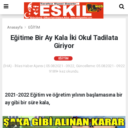
Anasayfa
EĞİTİM
Eğitime Bir Ay Kala İki Okul Tadilata
Giriyor
EĞİTİM
(İHA) - İhlas Haber Ajansı | 05.08.2021 - 09:22, Güncelleme: 05.08.2021 - 09:22
9189+ kez okundu.
2021-2022 Eğitim ve öğretim yılının başlamasına bir
ay gibi bir süre kala,