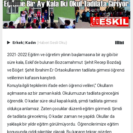
Erkek
|
Kadın
(Haberi Sesli Oku)
2021-2022 Eğitim ve öğretim yılının başlamasına bir ay gibi bir
süre kala, Eskil'de bulunan Bozcamahmut Şehit Recep Bozdağ
ve Böğet Şehit İbrahim Er Ortaokullarının tadilata girmesi öğrenci
velilerinin kafasını karıştırdı.
Konuyla ilgili tepkilerini ifade eden öğrenci velileri,” Okulların
açılmasına az bir zaman kaldı. Okulumuzun tadilata gireceğini
öğrendik. O kadar süre okul kapalı kaldı, şimdi tadilata girmesi
oldukça anlamsız. Zaten çocuklar düzenli eğitim görmedi. Şimdi
de tadilata girecekmiş. O kadar zaman ne yapıldı. Okullar da
yaklaşık bir yıldır eğitim görülmüyordu. Öğrencilerimize eğitim
konusunda ciddi sıkıntılar olacak. Bu kararın tekrar gözden