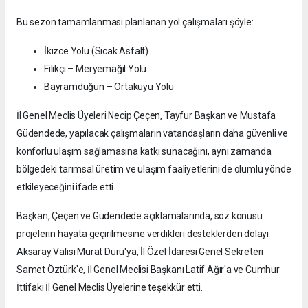
Bu sezon tamamlanması planlanan yol çalışmaları şöyle:
İkizce Yolu (Sıcak Asfalt)
Filikçi – Meryemağıl Yolu
Bayramdüğün – Ortakuyu Yolu
İl Genel Meclis Üyeleri Necip Çeçen, Tayfur Başkan ve Mustafa
Güdendede, yapılacak çalışmaların vatandaşların daha güvenli ve
konforlu ulaşım sağlamasına katkı sunacağını, aynı zamanda
bölgedeki tarımsal üretim ve ulaşım faaliyetlerini de olumlu yönde
etkileyeceğini ifade etti.
Başkan, Çeçen ve Güdendede açıklamalarında, söz konusu
projelerin hayata geçirilmesine verdikleri desteklerden dolayı
Aksaray Valisi Murat Duru'ya, İl Özel İdaresi Genel Sekreteri
Samet Öztürk'e, İl Genel Meclisi Başkanı Latif Ağır'a ve Cumhur
İttifakı İl Genel Meclis Üyelerine teşekkür etti.