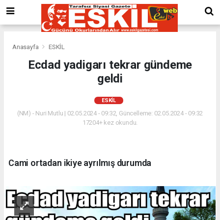
Anasayfa
ESKİL
Ecdad yadigarı tekrar gündeme
geldi
ESKİL
(NM) - Nuri Mutlu | 02.05.2024 - 09:32, Güncelleme: 02.05.2024 - 09:32
17204+ kez okundu.
Cami ortadan ikiye ayrılmış durumda