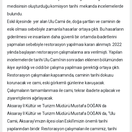
meclisinsin oluşturduğu komisyon tarihi mekanda incelemelerde
bulundu.
Eskil ilçesinde yer alan Ulu Camii de, doğa şartları ve caminin de
eski olması sebebiyle zamanla hasarlar ortaya çıktı. Bu hasarların
giderilmesi ve insanların daha güvenli bir ortamda ibadetlerini
yapmaları sebebiyle restorasyon yapılması kararı alınmıştı. 2022
yılında başlayan restorasyon çalışmalarına ara verilmişti. Yapılan
incelemelerde tarihi Ulu Cami'nin sonradan eklenen bölümünden
ikiye ayrıldığı ve ciddi bir çalışma yapılması gerektiği ortaya çıktı.
Restorasyon çalışmaları kapsamında, caminin tarihi dokusu
korunacak ve cami, eski görkemli günlerine kavuşacak.
Çalışmaların tamamlanması ile cami, tekrar ibadete açılacak ve
ziyaretçilerini ağırlayacak.
Aksaray İl Kültür ve Turizm Müdürü Mustafa DOĞAN da
Aksaray İl Kültür ve Turizm Müdürü Mustafa DOĞAN da, “Ulu
Camii, Aksaray'ımızın ilçesi olan Eskil'imizin önemli tarihi
yapılarından biridir. Restorasyon çalışmaları ile camimiz, tarihi