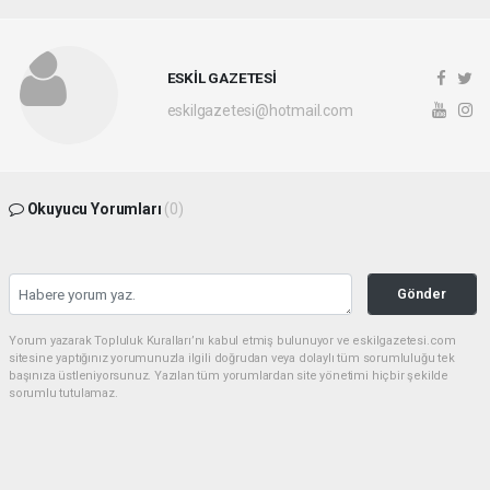
ESKİL GAZETESİ
eskilgazetesi@hotmail.com
Okuyucu Yorumları
(0)
Gönder
Yorum yazarak Topluluk Kuralları’nı kabul etmiş bulunuyor ve eskilgazetesi.com
sitesine yaptığınız yorumunuzla ilgili doğrudan veya dolaylı tüm sorumluluğu tek
başınıza üstleniyorsunuz. Yazılan tüm yorumlardan site yönetimi hiçbir şekilde
sorumlu tutulamaz.
Anasayfa
ESKİL