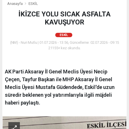
Anasayfa
ESKİL
İKİZCE YOLU SICAK ASFALTA
KAVUŞUYOR
ESKİL
(NM) - Nuri Mutlu | 01.07.2026 - 13:56, Güncelleme: 02.07.2026 - 09:15
21155+ kez okundu.
AK Parti Aksaray İl Genel Meclis Üyesi Necip
Çeçen, Tayfur Başkan ile MHP Aksaray İl Genel
Meclis Üyesi Mustafa Güdendede, Eskil'de uzun
süredir beklenen yol yatırımlarıyla ilgili müjdeli
haberi paylaştı.