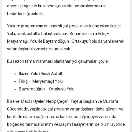
önemli projelerin bu sezon içerisinde tamamlanmasının
hedeflendiği belirtildi.
Yatırım programının en önemli çalışması olarak öne çıkan İkizce
Yolu, sıcak asfaltla buluşturulacak. Bunun yanı sıra Filikçi–
Meryemağıl Yolu ile Bayramdüğün–Ortakuyu Yolu da yenilenerek
vatandaşların hizmetine sunulacak.
Bu sezon tamamlanması planlanan yol çalışmaları şöyle:
İkizce Yolu (Sıcak Asfalt)
Filikçi – Meryemağıl Yolu
Bayramdüğün – Ortakuyu Yolu
İl Genel Meclis Üyeleri Necip Çeçen, Tayfur Başkan ve Mustafa
Güdendede, yapılacak çalışmaların vatandaşların daha güvenli ve
konforlu ulaşım sağlamasına katkı sunacağını, aynı zamanda
bölgedeki tarımsal üretim ve ulaşım faaliyetlerini de olumlu yönde