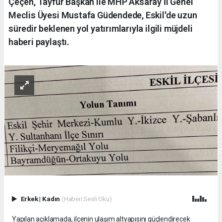
Çeçen, Tayfur Başkan ile MHP Aksaray İl Genel
Meclis Üyesi Mustafa Güdendede, Eskil'de uzun
süredir beklenen yol yatırımlarıyla ilgili müjdeli
haberi paylaştı.
Erkek
|
Kadın
(Haberi Sesli Oku)
Yapılan açıklamada, ilçenin ulaşım altyapısını güçlendirecek