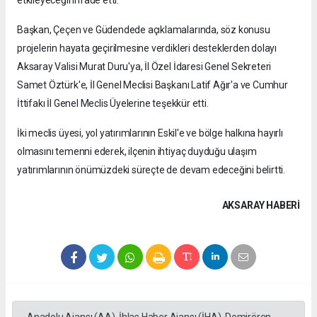
etkileyeceğini ifade etti.
Başkan, Çeçen ve Güdendede açıklamalarında, söz konusu
projelerin hayata geçirilmesine verdikleri desteklerden dolayı
Aksaray Valisi Murat Duru'ya, İl Özel İdaresi Genel Sekreteri
Samet Öztürk'e, İl Genel Meclisi Başkanı Latif Ağır'a ve Cumhur
İttifakı İl Genel Meclis Üyelerine teşekkür etti.
İki meclis üyesi, yol yatırımlarının Eskil'e ve bölge halkına hayırlı
olmasını temenni ederek, ilçenin ihtiyaç duyduğu ulaşım
yatırımlarının önümüzdeki süreçte de devam edeceğini belirtti.
AKSARAY HABERİ