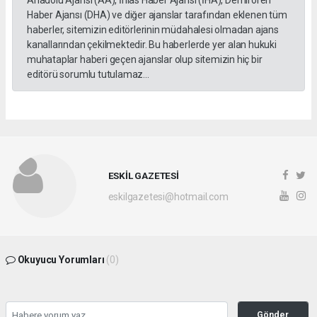
Anadolu Ajansı (AA), İhlas Haber Ajansı (İHA), Demirören
Haber Ajansı (DHA) ve diğer ajanslar tarafından eklenen tüm
haberler, sitemizin editörlerinin müdahalesi olmadan ajans
kanallarından çekilmektedir. Bu haberlerde yer alan hukuki
muhataplar haberi geçen ajanslar olup sitemizin hiç bir
editörü sorumlu tutulamaz...
ESKİL GAZETESİ
eskilgazetesi@hotmail.com
Okuyucu Yorumları
(0)
Gönder