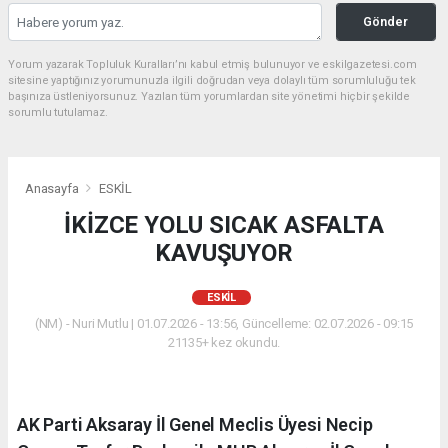
Gönder
Yorum yazarak Topluluk Kuralları’nı kabul etmiş bulunuyor ve eskilgazetesi.com
sitesine yaptığınız yorumunuzla ilgili doğrudan veya dolaylı tüm sorumluluğu tek
başınıza üstleniyorsunuz. Yazılan tüm yorumlardan site yönetimi hiçbir şekilde
sorumlu tutulamaz.
Anasayfa
ESKİL
İKİZCE YOLU SICAK ASFALTA
KAVUŞUYOR
ESKİL
(NM) - Nuri Mutlu | 01.07.2026 - 13:56, Güncelleme: 02.07.2026 - 09:15
21135+ kez okundu.
AK Parti Aksaray İl Genel Meclis Üyesi Necip