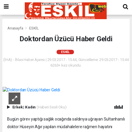
Anasayfa
ESKİL
Doktordan Üzücü Haber Geldi
ESKİL
(İHA) - İhlas Haber Ajansı | 29.03.2017 - 15:44, Güncelleme: 29.03.2017 - 15:44
6263+ kez okundu.
Erkek
|
Kadın
(Haberi Sesli Oku)
Bugün görev yaptığı sağlık ocağında saldırıya uğrayan Sultanhanılı
doktor Hüseyin Ağır yapılan müdahalelere rağmen hayatını