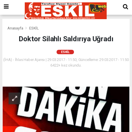
Anasayfa
ESKİL
Doktor Silahlı Saldırıya Uğradı
ESKİL
(İHA) - İhlas Haber Ajansı | 29.03.2017 - 11:50, Güncelleme: 29.03.2017 - 11:50
6422+ kez okundu.