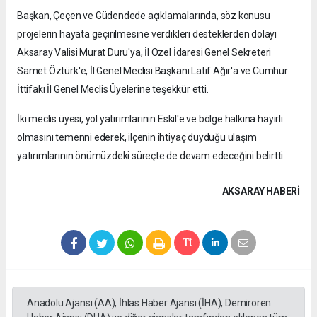
Başkan, Çeçen ve Güdendede açıklamalarında, söz konusu
projelerin hayata geçirilmesine verdikleri desteklerden dolayı
Aksaray Valisi Murat Duru'ya, İl Özel İdaresi Genel Sekreteri
Samet Öztürk'e, İl Genel Meclisi Başkanı Latif Ağır'a ve Cumhur
İttifakı İl Genel Meclis Üyelerine teşekkür etti.
İki meclis üyesi, yol yatırımlarının Eskil'e ve bölge halkına hayırlı
olmasını temenni ederek, ilçenin ihtiyaç duyduğu ulaşım
yatırımlarının önümüzdeki süreçte de devam edeceğini belirtti.
AKSARAY HABERİ
Anadolu Ajansı (AA), İhlas Haber Ajansı (İHA), Demirören