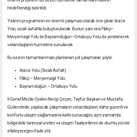
önemli projelerin bu sezon içerisinde tamamlanmasının
hedeflendiği belirtildi.
Yatırım programının en önemli çalışması olarak öne çıkan İkizce
Yolu, sıcak asfaltla buluşturulacak. Bunun yanı sıra Filikçi–
Meryemağıl Yolu ile Bayramdüğün–Ortakuyu Yolu da yenilenerek
vatandaşların hizmetine sunulacak.
Bu sezon tamamlanması planlanan yol çalışmaları şöyle:
İkizce Yolu (Sıcak Asfalt)
Filikçi – Meryemağıl Yolu
Bayramdüğün – Ortakuyu Yolu
İl Genel Meclis Üyeleri Necip Çeçen, Tayfur Başkan ve Mustafa
Güdendede, yapılacak çalışmaların vatandaşların daha güvenli ve
konforlu ulaşım sağlamasına katkı sunacağını, aynı zamanda
bölgedeki tarımsal üretim ve ulaşım faaliyetlerini de olumlu yönde
etkileyeceğini ifade etti.