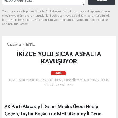
Gönder
Yorum yazarak Topluluk Kuralları’nı kabul etmiş bulunuyor ve eskilgazetesi.com
sitesine yaptığınız yorumunuzla ilgili doğrudan veya dolaylı tüm sorumluluğu tek
başınıza üstleniyorsunuz. Yazılan tüm yorumlardan site yönetimi hiçbir şekilde
sorumlu tutulamaz.
Anasayfa
ESKİL
İKİZCE YOLU SICAK ASFALTA
KAVUŞUYOR
ESKİL
(NM) - Nuri Mutlu | 01.07.2026 - 13:56, Güncelleme: 02.07.2026 - 09:15
21224+ kez okundu.
AK Parti Aksaray İl Genel Meclis Üyesi Necip
Çeçen, Tayfur Başkan ile MHP Aksaray İl Genel