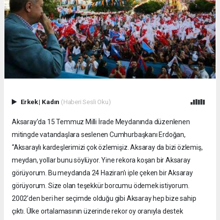
Erkek
|
Kadın
(Haberi Sesli Oku)
Aksaray’da 15 Temmuz Milli İrade Meydanında düzenlenen
mitingde vatandaşlara seslenen Cumhurbaşkanı Erdoğan,
“Aksaraylı kardeşlerimizi çok özlemişiz. Aksaray da bizi özlemiş,
meydan, yollar bunu söylüyor. Yine rekora koşan bir Aksaray
görüyorum. Bu meydanda 24 Haziran’ı iple çeken bir Aksaray
görüyorum. Size olan teşekkür borcumu ödemek istiyorum.
2002’den beri her seçimde olduğu gibi Aksaray hep bize sahip
çıktı. Ülke ortalamasının üzerinde rekor oy oranıyla destek