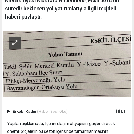
Meclis Üyesi Mustafa Güdendede, Eskil'de uzun
süredir beklenen yol yatırımlarıyla ilgili müjdeli
haberi paylaştı.
Erkek
|
Kadın
(Haberi Sesli Oku)
Yapılan açıklamada, ilçenin ulaşım altyapısını güçlendirecek
önemli projelerin bu sezon içerisinde tamamlanmasının