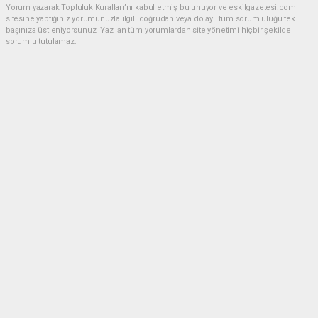
Yorum yazarak Topluluk Kuralları’nı kabul etmiş bulunuyor ve eskilgazetesi.com
sitesine yaptığınız yorumunuzla ilgili doğrudan veya dolaylı tüm sorumluluğu tek
başınıza üstleniyorsunuz. Yazılan tüm yorumlardan site yönetimi hiçbir şekilde
sorumlu tutulamaz.
Anasayfa
ESKİL
Eski Başkan Adayından Eskil
Belediyesi'ne Sert Eleştiriler
ESKİL
(NM) - Nuri Mutlu | 20.07.2026 - 18:41, Güncelleme: 20.07.2026 - 20:11
17970 kez okundu.
Eskil'de yerel siyasette dikkat çeken bir açıklama
yapıldı.