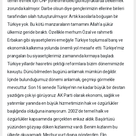
temin etmek için CHP yönetimindeki gibi kuyruklarda beklemek
zorunda kalmıyor. Darbe olsun diye gençlerimizin ellerine birileri
tarafından silah tutuşturulmuyor. Artık kaoslarla boğuşan bir
Türkiye yok. Bu kötü manzaraların tamamını Allah’a şükür
ülkemiz geride bıraktı. Özellikle merhum Özal ve rahmetli
Erbakan gibi siyasetçilerini emeğiyle Türkiye toplumsal barış ve
ekonomik kalkınma yolunda önemli yol mesafe etti. Türkiye’miz
prangaları bu siyasetçilerimiz zamanında kırmaya başladı.
Türkiye yıllardır hasretini çektiği reformlara bizim dönemimizde
kavuştu. Dünü bilmeden bugünü anlamak mümkün değildir.
İçinde bulunduğumuz dönemi anlamak, geçmişi görmekle
mevcuttur. Son 16 senede Türkiye’nin ne kadar büyük bir destan
yazdığını çok iyi görüyoruz. AK Parti olarak ekonomi, sağlık ve
yatırımlar yanında en büyük hizmetimizin hak ve özgürlükler
başlığında olduğuna inanıyorum. 2002’de temel halk ve
özgürlükler kapsamında gerçekten enkaz aldık. Başörtüsü
yüzünden gözyaşı döken kızlarımız vardı. Benim kızlarım bu
ülkede okuyamadı. Mecbur yurt dışına gönderdim. Elin