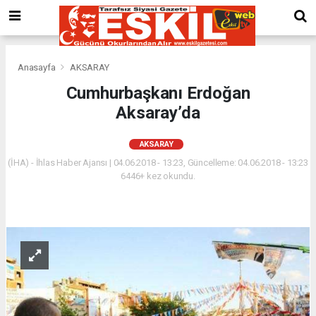
Anasayfa
AKSARAY
Cumhurbaşkanı Erdoğan
Aksaray’da
AKSARAY
(İHA) - İhlas Haber Ajansı | 04.06.2018 - 13:23, Güncelleme: 04.06.2018 - 13:23
6446+ kez okundu.