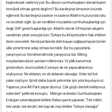
kaybedecek vaktimiz yok. Bu ülkeye cumhurbaşkanı olacak kişinin
tecrübeli olması gerek değil mi? Bu kardeşiniz kimsenin önünde
eğilmedi. Bu kardeşiniz sadece ve sadece Allah’ın huzurunda rüku
ve secdede eğilir. Şu an verdikleri mücadele cumhurbaşkanlığı için
değil, CHP genel başkanlığı için. Allah’ın izni ile 24 Haziran akşamı
sandıktan çıkan sonuçla tüm Türkiye bu kifayetsizlere hak ettikleri
dersi verecektir. Kendi partisinde dahi başarı sağlayamayan birinin
ülke yönetimine aday olması komiktir. Biz bu çapsızlarla
yarışmıyoruz. Kendi kendimizle yarışıyoruz biz. Miting
meydanlarında bir yandan milletimize 16 yıllık karnemizi
gösterirken, önümüzdeki 5 seneye de ne yapacaklarımızı
söylüyoruz. Ne aldatan, ne de aldanan olacağız. Onlar bol bol
yalan söylüyor. Şimdi daha büyük yatırımlar için yola koyuluyoruz.
Yaparsa, yine AK Parti yapar diyoruz. Çok güçlü destek bekliyoruz
sizlerden” şeklinde konuştu. Mitingin ardından Cumhurbaşkanı
Erdoğan vatandaşlarla birlikte Rabia işareti yaparak, “Tek millet,
tek vatan, tek devlet, tek bayrak, hep birlikte Türkiye olacağız”