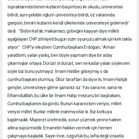
topraklarında benim kızlarım başörtüsü ile okudu, üniversitesi
bitirdi, aynı şekilde oğlum üniversiteyi bitirdi, öz vatanında
garipsin, benim kızlarım kendi ülkelerinde üniversiteye gidemediˮ
dedi. ˮBidon kafalı, makarnacı, göbeğini kaşıyan diye milleti
aşağılayan CHP zihniyeti bugün sizin oyunuzu almak için kırk takla
atıyorˮ CHP’yi eleştiren Cumhurbaşkanı Erdoğan, ˮAman
yarabbim, yalan yanlış, ben böyle yapmam diye bir aday
çıkarmışlar ortaya. Dürüst ol dürüst, sen ne kadar yalan söylersen
söyle biz bunu yutmayız. İmam Hatibe gitseymiş o da
cumhurbaşkanı olurmuş. Öbür taraftan da diyor ki, İmam Hatipli
gençler, üniversiteye gitme şansınız az. Yav sana ne, sana ne.
Elhamdülillah, bu ülke bir İmam Hatip mezunu bir başbakanı,
Cumhurbaşkanını da gördü. Bunun kararını kim veriyor, millet
veriyor millet. Bunlar millete inanmıyorlar ki. Biz korkuya
kapılmadık. Mazeret üretmedik, sorun çözmek yerine halının
altına süpürmedik. Emanetin hakkın vermek için hemen
çalışmaya başladık. Sayın İnce, özgürlük bu, lafla değil icraatla