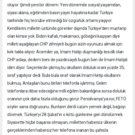
oluyor. Şimdi yeni bir dönem. Yeni dönemde sosyal yaşamdan,
siyasi alana, eğitimden basın yayın hayatına kadar Türkiye
tarihinde hiç tecrübe etmediği bir özgürlük ortamı yaşıyor.
Kendilerini milletin üstünde görenler dışında Türkiye’den mustarip
olan kimse yok. Bidon kafalı, makarnacı, göbeğini kaşıyan diye
milleti aşağılayan CHP zihniyeti bugün sizin oyunuzu almak için
kırk takla atıyor. Acemiler ya, İmam Hatip düşmanlığı tescilli olan
CHP adayı, dedem beni de yazdırsaydı bugün ben de İmam Hatipli
idim diyor. Geçenlerde çıkmış bu okulların doluluk oranı yüzde 35,
israf yapılıyor dedi. Bula bula israf olarak İmam Hatip okullarını
bulmuş. Anlaşılan bunu birileri telefonla işletmiş. Gelen
telefonlara itibar edeceğine milli eğitim bakanlığına sorsa doluluk
oranının çok daha fazla olduğunu görür. Pensilvanya’ya sor, FETÖ
söyler sana doğrusunu. Bunların derdi üzüm yemek değil, bağcıyı
dövmek. Türkiye’yi 28 Şubat’ın o kötü günlerine geri döndürmek.
Siyasette hiçbir başarısı olmayan, milletten habersiz ülkenin
gerçeklerinden habersiz her telefona inanan bu şahısla