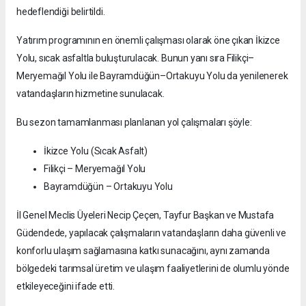
hedeflendiği belirtildi.
Yatırım programının en önemli çalışması olarak öne çıkan İkizce
Yolu, sıcak asfaltla buluşturulacak. Bunun yanı sıra Filikçi–
Meryemağıl Yolu ile Bayramdüğün–Ortakuyu Yolu da yenilenerek
vatandaşların hizmetine sunulacak.
Bu sezon tamamlanması planlanan yol çalışmaları şöyle:
İkizce Yolu (Sıcak Asfalt)
Filikçi – Meryemağıl Yolu
Bayramdüğün – Ortakuyu Yolu
İl Genel Meclis Üyeleri Necip Çeçen, Tayfur Başkan ve Mustafa
Güdendede, yapılacak çalışmaların vatandaşların daha güvenli ve
konforlu ulaşım sağlamasına katkı sunacağını, aynı zamanda
bölgedeki tarımsal üretim ve ulaşım faaliyetlerini de olumlu yönde
etkileyeceğini ifade etti.