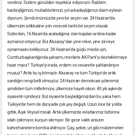
verdiniz. Sizlere gönülden teşekkür ediyorum. Rabbim
kardeşliğimizi, muhabbetimizi, yol arkadaşlığımızı daim eylesin
diyorum. Şimdi önümüzde yeni bir seçim var. 24 Haziran’da
ülkemizin istikbaline yön verecek tarihi bir seçim olacak.
Sizlerden, 16 Nisan’da araladığınız olan kapıları ardına kadar
açmanızı istiyoruz. Biz Aksaray’dan yine rekor, yine zirveye
oynamasını bekliyoruz. 24 Haziran’da güçlü meclis için,
Cumhurbaşkanlığında şahsımı, mecliste AK Parti’yi desteklemeye
hazır mıyız? Türkiye’yi irade, erdem ve cesaretle şahlandırıyor
muyuz? Artık bu iş bitmiştir. Aksaray ve tüm Türkiye’de artık
sandığın rengi belli olmuştur. 24 Haziran demokrasi şölenimiz
şimdiden tüm milletimize, ülkemize hayırlı olsun. 40 yılı aşkındır
siyasetin içindeyiz. Biz siyasete başladığımızdan bu yana hem
Türkiye’de hem de dünyada çok şey değişti. Uzun ince bir yolda
gittik, Aşık Veysel misali. Artık ülkemizde evlatlarımız birbirine
silah çekmiyor, kurşun sıkmıyor. Bir gece vakti ansızın
kahvehanelere bomba atılmıyor. Çay, şeker, un gibi malzemeleri