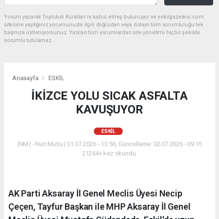
Yorum yazarak Topluluk Kuralları’nı kabul etmiş bulunuyor ve eskilgazetesi.com
sitesine yaptığınız yorumunuzla ilgili doğrudan veya dolaylı tüm sorumluluğu tek
başınıza üstleniyorsunuz. Yazılan tüm yorumlardan site yönetimi hiçbir şekilde
sorumlu tutulamaz.
Anasayfa
ESKİL
İKİZCE YOLU SICAK ASFALTA
KAVUŞUYOR
ESKİL
(NM) - Nuri Mutlu | 01.07.2026 - 13:56, Güncelleme: 02.07.2026 - 09:15
21244+ kez okundu.
AK Parti Aksaray İl Genel Meclis Üyesi Necip
Çeçen, Tayfur Başkan ile MHP Aksaray İl Genel