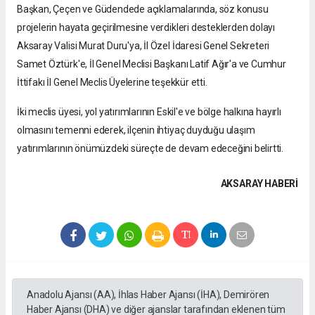
Başkan, Çeçen ve Güdendede açıklamalarında, söz konusu
projelerin hayata geçirilmesine verdikleri desteklerden dolayı
Aksaray Valisi Murat Duru'ya, İl Özel İdaresi Genel Sekreteri
Samet Öztürk'e, İl Genel Meclisi Başkanı Latif Ağır'a ve Cumhur
İttifakı İl Genel Meclis Üyelerine teşekkür etti.
İki meclis üyesi, yol yatırımlarının Eskil'e ve bölge halkına hayırlı
olmasını temenni ederek, ilçenin ihtiyaç duyduğu ulaşım
yatırımlarının önümüzdeki süreçte de devam edeceğini belirtti.
AKSARAY HABERİ
Anadolu Ajansı (AA), İhlas Haber Ajansı (İHA), Demirören
Haber Ajansı (DHA) ve diğer ajanslar tarafından eklenen tüm