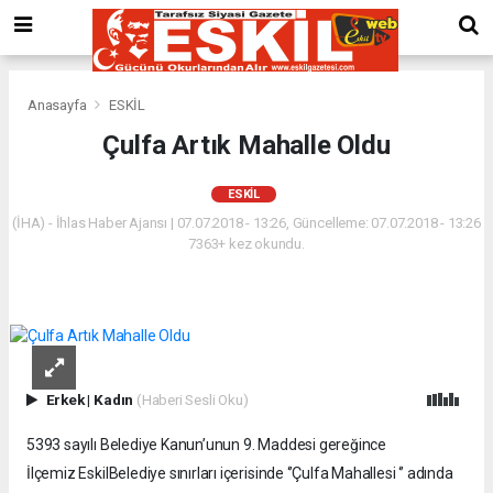
Anasayfa
ESKİL
Çulfa Artık Mahalle Oldu
ESKİL
(İHA) - İhlas Haber Ajansı | 07.07.2018 - 13:26, Güncelleme: 07.07.2018 - 13:26
7363+ kez okundu.
Erkek
|
Kadın
(Haberi Sesli Oku)
5393 sayılı Belediye Kanun’unun 9. Maddesi gereğince
İlçemiz EskilBelediye sınırları içerisinde ‘’Çulfa Mahallesi ‘’ adında