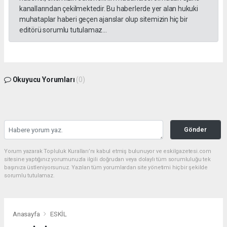
kanallarından çekilmektedir. Bu haberlerde yer alan hukuki
muhataplar haberi geçen ajanslar olup sitemizin hiç bir
editörü sorumlu tutulamaz...
Okuyucu Yorumları
(0)
Gönder
Yorum yazarak Topluluk Kuralları’nı kabul etmiş bulunuyor ve eskilgazetesi.com
sitesine yaptığınız yorumunuzla ilgili doğrudan veya dolaylı tüm sorumluluğu tek
başınıza üstleniyorsunuz. Yazılan tüm yorumlardan site yönetimi hiçbir şekilde
sorumlu tutulamaz.
Anasayfa
ESKİL