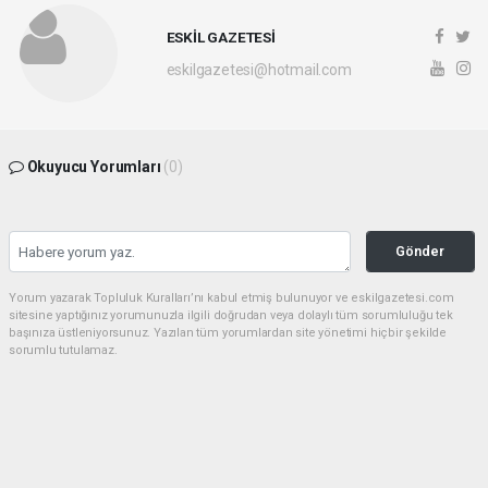
ESKİL GAZETESİ
eskilgazetesi@hotmail.com
Okuyucu Yorumları
(0)
Gönder
Yorum yazarak Topluluk Kuralları’nı kabul etmiş bulunuyor ve eskilgazetesi.com
sitesine yaptığınız yorumunuzla ilgili doğrudan veya dolaylı tüm sorumluluğu tek
başınıza üstleniyorsunuz. Yazılan tüm yorumlardan site yönetimi hiçbir şekilde
sorumlu tutulamaz.
haber paketi
haber scripti
haber yazılımı