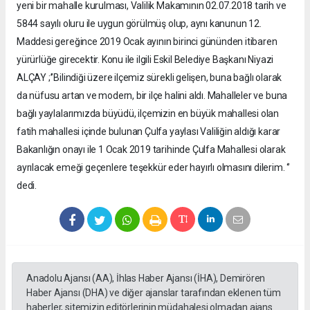
yeni bir mahalle kurulması, Valilik Makamının 02.07.2018 tarih ve
5844 sayılı oluru ile uygun görülmüş olup, aynı kanunun 12.
Maddesi gereğince 2019 Ocak ayının birinci gününden itibaren
yürürlüğe girecektir. Konu ile ilgili Eskil Belediye Başkanı Niyazi
ALÇAY ;’’Bilindiği üzere ilçemiz sürekli gelişen, buna bağlı olarak
da nüfusu artan ve modern, bir ilçe halini aldı. Mahalleler ve buna
bağlı yaylalarımızda büyüdü, ilçemizin en büyük mahallesi olan
fatih mahallesi içinde bulunan Çulfa yaylası Valiliğin aldığı karar
Bakanlığın onayı ile 1 Ocak 2019 tarihinde Çulfa Mahallesi olarak
ayrılacak emeği geçenlere teşekkür eder hayırlı olmasını dilerim. ‘’
dedi.
Anadolu Ajansı (AA), İhlas Haber Ajansı (İHA), Demirören
Haber Ajansı (DHA) ve diğer ajanslar tarafından eklenen tüm
haberler, sitemizin editörlerinin müdahalesi olmadan ajans