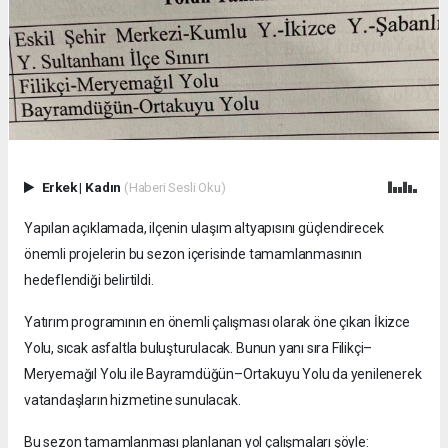
Erkek
|
Kadın
(Haberi Sesli Oku)
Yapılan açıklamada, ilçenin ulaşım altyapısını güçlendirecek
önemli projelerin bu sezon içerisinde tamamlanmasının
hedeflendiği belirtildi.
Yatırım programının en önemli çalışması olarak öne çıkan İkizce
Yolu, sıcak asfaltla buluşturulacak. Bunun yanı sıra Filikçi–
Meryemağıl Yolu ile Bayramdüğün–Ortakuyu Yolu da yenilenerek
vatandaşların hizmetine sunulacak.
Bu sezon tamamlanması planlanan yol çalışmaları şöyle: