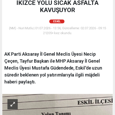
İKİZCE YOLU SICAK ASFALTA
KAVUŞUYOR
ESKİL
(NM) - Nuri Mutlu | 01.07.2026 - 13:56, Güncelleme: 02.07.2026 - 09:15
21205+ kez okundu.
AK Parti Aksaray İl Genel Meclis Üyesi Necip
Çeçen, Tayfur Başkan ile MHP Aksaray İl Genel
Meclis Üyesi Mustafa Güdendede, Eskil'de uzun
süredir beklenen yol yatırımlarıyla ilgili müjdeli
haberi paylaştı.