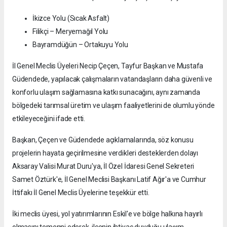
İkizce Yolu (Sıcak Asfalt)
Filikçi – Meryemağıl Yolu
Bayramdüğün – Ortakuyu Yolu
İl Genel Meclis Üyeleri Necip Çeçen, Tayfur Başkan ve Mustafa
Güdendede, yapılacak çalışmaların vatandaşların daha güvenli ve
konforlu ulaşım sağlamasına katkı sunacağını, aynı zamanda
bölgedeki tarımsal üretim ve ulaşım faaliyetlerini de olumlu yönde
etkileyeceğini ifade etti.
Başkan, Çeçen ve Güdendede açıklamalarında, söz konusu
projelerin hayata geçirilmesine verdikleri desteklerden dolayı
Aksaray Valisi Murat Duru'ya, İl Özel İdaresi Genel Sekreteri
Samet Öztürk'e, İl Genel Meclisi Başkanı Latif Ağır'a ve Cumhur
İttifakı İl Genel Meclis Üyelerine teşekkür etti.
İki meclis üyesi, yol yatırımlarının Eskil'e ve bölge halkına hayırlı