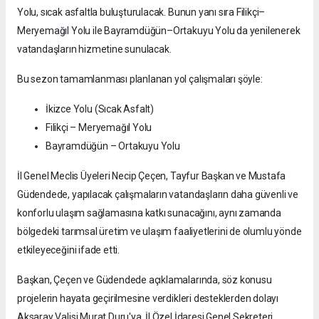
Erkek
|
Kadın
(Haberi Sesli Oku)
Yapılan açıklamada, ilçenin ulaşım altyapısını güçlendirecek
önemli projelerin bu sezon içerisinde tamamlanmasının
hedeflendiği belirtildi.
Yatırım programının en önemli çalışması olarak öne çıkan İkizce
Yolu, sıcak asfaltla buluşturulacak. Bunun yanı sıra Filikçi–
Meryemağıl Yolu ile Bayramdüğün–Ortakuyu Yolu da yenilenerek
vatandaşların hizmetine sunulacak.
Bu sezon tamamlanması planlanan yol çalışmaları şöyle:
İkizce Yolu (Sıcak Asfalt)
Filikçi – Meryemağıl Yolu
Bayramdüğün – Ortakuyu Yolu