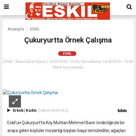
Anasayfa
ESKİL
Çukuryurtta Örnek Çalışma
ESKİL
(İHA) - İhlas Haber Ajansı | 14.03.2019 - 15:50, Güncelleme: 14.03.2019 - 15:50
7639+ kez okundu.
Erkek
|
Kadın
(Haberi Sesli Oku)
Eskilʹun Çukuryurtʹta Köy Muhtarı Mehmet Barın önderliğinde bir
araya gelen köylüler mezarlığı baştan başa temizlediler, ağaçları