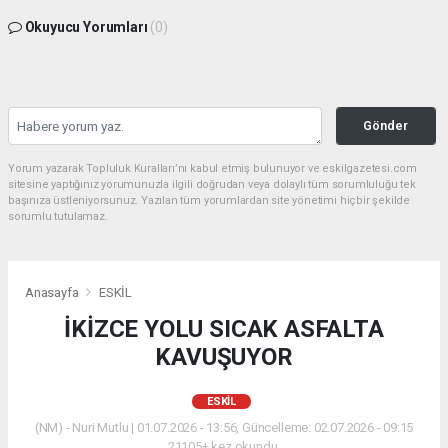
Okuyucu Yorumları
(0)
Gönder
Yorum yazarak Topluluk Kuralları’nı kabul etmiş bulunuyor ve eskilgazetesi.com
sitesine yaptığınız yorumunuzla ilgili doğrudan veya dolaylı tüm sorumluluğu tek
başınıza üstleniyorsunuz. Yazılan tüm yorumlardan site yönetimi hiçbir şekilde
sorumlu tutulamaz.
Anasayfa
ESKİL
İKİZCE YOLU SICAK ASFALTA
KAVUŞUYOR
ESKİL
(NM) - Nuri Mutlu | 01.07.2026 - 13:56, Güncelleme: 02.07.2026 - 09:15
21105+ kez okundu.