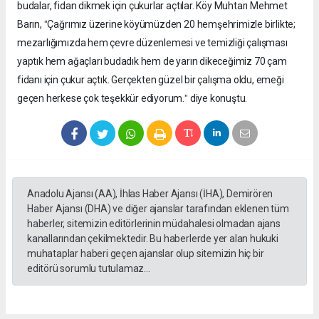
budalar, fidan dikmek için çukurlar açtılar. Köy Muhtarı Mehmet
Barın, ˮÇağrımız üzerine köyümüzden 20 hemşehrimizle birlikte;
mezarlığımızda hem çevre düzenlemesi ve temizliği çalışması
yaptık hem ağaçları budadık hem de yarın dikeceğimiz 70 çam
fidanı için çukur açtık. Gerçekten güzel bir çalışma oldu, emeği
geçen herkese çok teşekkür ediyorum.ˮ diye konuştu.
Anadolu Ajansı (AA), İhlas Haber Ajansı (İHA), Demirören
Haber Ajansı (DHA) ve diğer ajanslar tarafından eklenen tüm
haberler, sitemizin editörlerinin müdahalesi olmadan ajans
kanallarından çekilmektedir. Bu haberlerde yer alan hukuki
muhataplar haberi geçen ajanslar olup sitemizin hiç bir
editörü sorumlu tutulamaz...