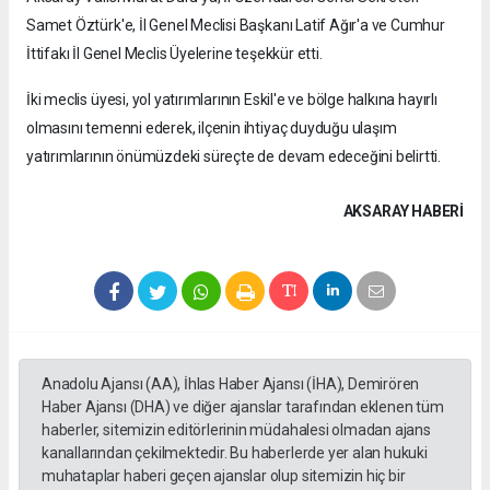
İl Genel Meclis Üyeleri Necip Çeçen, Tayfur Başkan ve Mustafa
Güdendede, yapılacak çalışmaların vatandaşların daha güvenli ve
konforlu ulaşım sağlamasına katkı sunacağını, aynı zamanda
bölgedeki tarımsal üretim ve ulaşım faaliyetlerini de olumlu yönde
etkileyeceğini ifade etti.
Başkan, Çeçen ve Güdendede açıklamalarında, söz konusu
projelerin hayata geçirilmesine verdikleri desteklerden dolayı
Aksaray Valisi Murat Duru'ya, İl Özel İdaresi Genel Sekreteri
Samet Öztürk'e, İl Genel Meclisi Başkanı Latif Ağır'a ve Cumhur
İttifakı İl Genel Meclis Üyelerine teşekkür etti.
İki meclis üyesi, yol yatırımlarının Eskil'e ve bölge halkına hayırlı
olmasını temenni ederek, ilçenin ihtiyaç duyduğu ulaşım
yatırımlarının önümüzdeki süreçte de devam edeceğini belirtti.
AKSARAY HABERİ