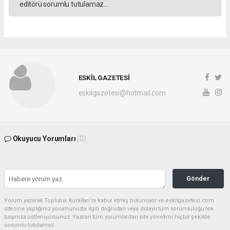
Anadolu Ajansı (AA), İhlas Haber Ajansı (İHA), Demirören
Haber Ajansı (DHA) ve diğer ajanslar tarafından eklenen tüm
haberler, sitemizin editörlerinin müdahalesi olmadan ajans
kanallarından çekilmektedir. Bu haberlerde yer alan hukuki
muhataplar haberi geçen ajanslar olup sitemizin hiç bir
editörü sorumlu tutulamaz...
ESKİL GAZETESİ
eskilgazetesi@hotmail.com