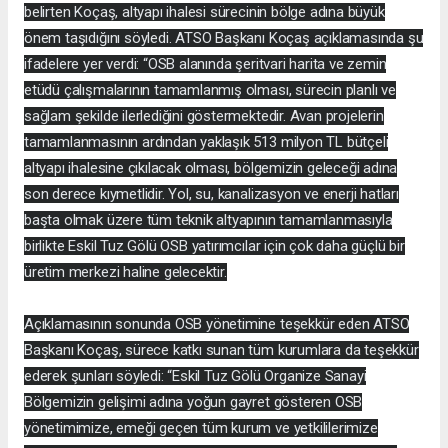
belirten Koçaş, altyapı ihalesi sürecinin bölge adına büyük
önem taşıdığını söyledi. ATSO Başkanı Koçaş açıklamasında şu
ifadelere yer verdi: “OSB alanında şeritvari harita ve zemin
etüdü çalışmalarının tamamlanmış olması, sürecin planlı ve
sağlam şekilde ilerlediğini göstermektedir. Avan projelerin
tamamlanmasının ardından yaklaşık 513 milyon TL bütçeli
altyapı ihalesine çıkılacak olması, bölgemizin geleceği adına
son derece kıymetlidir. Yol, su, kanalizasyon ve enerji hatları
başta olmak üzere tüm teknik altyapının tamamlanmasıyla
birlikte Eskil Tuz Gölü OSB yatırımcılar için çok daha güçlü bir
üretim merkezi haline gelecektir.
Açıklamasının sonunda OSB yönetimine teşekkür eden ATSO
Başkanı Koçaş, sürece katkı sunan tüm kurumlara da teşekkür
ederek şunları söyledi: “Eskil Tuz Gölü Organize Sanayi
Bölgemizin gelişimi adına yoğun gayret gösteren OSB
yönetimimize, emeği geçen tüm kurum ve yetkililerimize