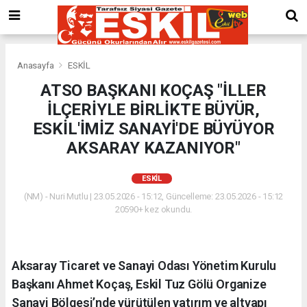
Anasayfa
ESKİL
ATSO BAŞKANI KOÇAŞ "İLLER
İLÇERİYLE BİRLİKTE BÜYÜR,
ESKİL'İMİZ SANAYİ'DE BÜYÜYOR
AKSARAY KAZANIYOR"
ESKİL
(NM) - Nuri Mutlu | 23.05.2026 - 15:12, Güncelleme: 23.05.2026 - 15:12
20590+ kez okundu.
Aksaray Ticaret ve Sanayi Odası Yönetim Kurulu
Başkanı Ahmet Koçaş, Eskil Tuz Gölü Organize
Sanayi Bölgesi’nde yürütülen yatırım ve altyapı