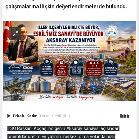
çalışmalarına ilişkin değerlendirmelerde bulundu.
Erkek
|
Kadın
(Haberi Sesli Oku)
TSO Başkanı Koçaş, bölgenin Aksaray sanayisi açısından
önemli bir üretim ve yatırım merkezi olma yolunda hızla