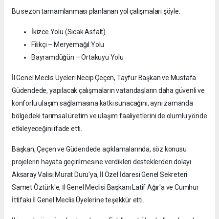
Bu sezon tamamlanması planlanan yol çalışmaları şöyle:
İkizce Yolu (Sıcak Asfalt)
Filikçi – Meryemağıl Yolu
Bayramdüğün – Ortakuyu Yolu
İl Genel Meclis Üyeleri Necip Çeçen, Tayfur Başkan ve Mustafa
Güdendede, yapılacak çalışmaların vatandaşların daha güvenli ve
konforlu ulaşım sağlamasına katkı sunacağını, aynı zamanda
bölgedeki tarımsal üretim ve ulaşım faaliyetlerini de olumlu yönde
etkileyeceğini ifade etti.
Başkan, Çeçen ve Güdendede açıklamalarında, söz konusu
projelerin hayata geçirilmesine verdikleri desteklerden dolayı
Aksaray Valisi Murat Duru'ya, İl Özel İdaresi Genel Sekreteri
Samet Öztürk'e, İl Genel Meclisi Başkanı Latif Ağır'a ve Cumhur
İttifakı İl Genel Meclis Üyelerine teşekkür etti.