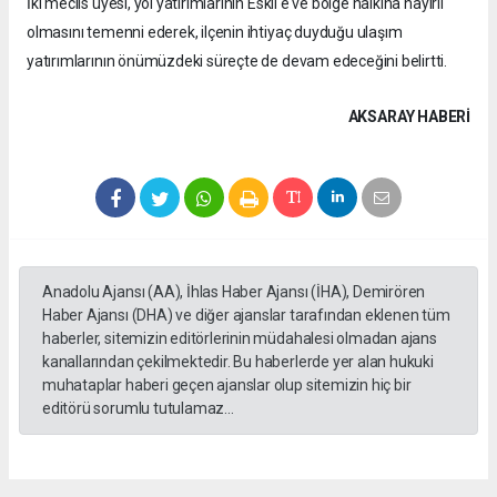
İki meclis üyesi, yol yatırımlarının Eskil'e ve bölge halkına hayırlı
olmasını temenni ederek, ilçenin ihtiyaç duyduğu ulaşım
yatırımlarının önümüzdeki süreçte de devam edeceğini belirtti.
AKSARAY HABERİ
Anadolu Ajansı (AA), İhlas Haber Ajansı (İHA), Demirören
Haber Ajansı (DHA) ve diğer ajanslar tarafından eklenen tüm
haberler, sitemizin editörlerinin müdahalesi olmadan ajans
kanallarından çekilmektedir. Bu haberlerde yer alan hukuki
muhataplar haberi geçen ajanslar olup sitemizin hiç bir
editörü sorumlu tutulamaz...