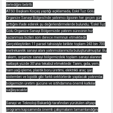
ilerlediğini belirtti.
ATSO Başkanı Koçaş yaptığı açıklamada, Eskil Tuz Gölü
Organize Sanayi Bölgesi’nde yatırımcı ilgisinin her geçen gün
arttığını ifade ederek şu değerlendirmelerde bulundu; “Eskil Tuz
Gölü Organize Sanayi Bölgemizde yatırım sürecinin hız
kazanması bizleri son derece memnun etmektedir.
Gerçekleştirilen 11 parsel tahsisiyle birlikte toplam 243 bin 700
metrekarelik sanayi alanı yatırımcılarımızla buluşturulmuştur. Bu
rakam, organize sanayi bölgemizdeki toplam sanayi alanının
yaklaşık yüzde 30’una tekabül etmektedir. Tarım, gıda, yem,
ham yağ işleme, plastik boru üretimi, elektrikli araç şarj
sistemleri ve lojistik gibi farklı sektörlerde yapılacak yatırımlar,
bölgemizin üretim gücüne ve istihdamına önemli katkılar
sağlayacaktır.
Sanayi ve Teknoloji Bakanlığı tarafından yürütülen altyapı
programı kapsamında önemli çalışmaların tamamlandığını