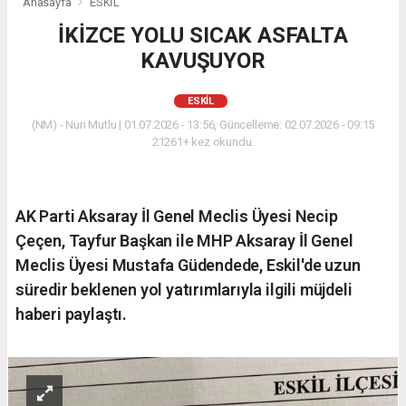
Anasayfa
ESKİL
İKİZCE YOLU SICAK ASFALTA
KAVUŞUYOR
ESKİL
(NM) - Nuri Mutlu | 01.07.2026 - 13:56, Güncelleme: 02.07.2026 - 09:15
21261+ kez okundu.
AK Parti Aksaray İl Genel Meclis Üyesi Necip
Çeçen, Tayfur Başkan ile MHP Aksaray İl Genel
Meclis Üyesi Mustafa Güdendede, Eskil'de uzun
süredir beklenen yol yatırımlarıyla ilgili müjdeli
haberi paylaştı.