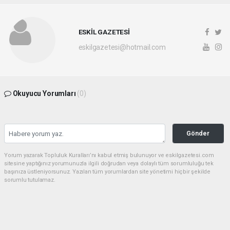
ESKİL GAZETESİ
eskilgazetesi@hotmail.com
Okuyucu Yorumları
(0)
Gönder
Yorum yazarak Topluluk Kuralları’nı kabul etmiş bulunuyor ve eskilgazetesi.com
sitesine yaptığınız yorumunuzla ilgili doğrudan veya dolaylı tüm sorumluluğu tek
başınıza üstleniyorsunuz. Yazılan tüm yorumlardan site yönetimi hiçbir şekilde
sorumlu tutulamaz.
Anasayfa
ESKİL