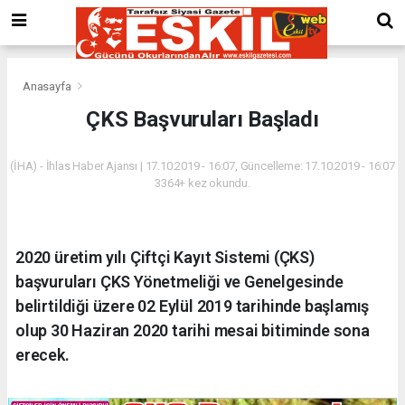
Anasayfa
ÇKS Başvuruları Başladı
(İHA) - İhlas Haber Ajansı | 17.10.2019 - 16:07, Güncelleme: 17.10.2019 - 16:07
3364+ kez okundu.
2020 üretim yılı Çiftçi Kayıt Sistemi (ÇKS)
başvuruları ÇKS Yönetmeliği ve Genelgesinde
belirtildiği üzere 02 Eylül 2019 tarihinde başlamış
olup 30 Haziran 2020 tarihi mesai bitiminde sona
erecek.