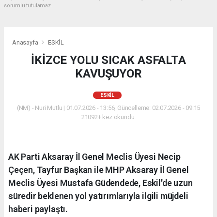
sorumlu tutulamaz.
Anasayfa
ESKİL
İKİZCE YOLU SICAK ASFALTA
KAVUŞUYOR
ESKİL
(NM) - Nuri Mutlu | 01.07.2026 - 13:56, Güncelleme: 02.07.2026 - 09:15
21092+ kez okundu.
AK Parti Aksaray İl Genel Meclis Üyesi Necip
Çeçen, Tayfur Başkan ile MHP Aksaray İl Genel
Meclis Üyesi Mustafa Güdendede, Eskil'de uzun
süredir beklenen yol yatırımlarıyla ilgili müjdeli
haberi paylaştı.