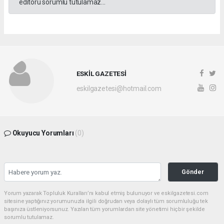
editörü sorumlu tutulamaz...
ESKİL GAZETESİ
eskilgazetesi@hotmail.com
Okuyucu Yorumları
(0)
Gönder
Yorum yazarak Topluluk Kuralları’nı kabul etmiş bulunuyor ve eskilgazetesi.com
sitesine yaptığınız yorumunuzla ilgili doğrudan veya dolaylı tüm sorumluluğu tek
başınıza üstleniyorsunuz. Yazılan tüm yorumlardan site yönetimi hiçbir şekilde
sorumlu tutulamaz.