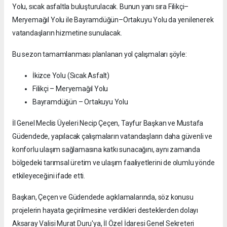
Yolu, sıcak asfaltla buluşturulacak. Bunun yanı sıra Filikçi–
Meryemağıl Yolu ile Bayramdüğün–Ortakuyu Yolu da yenilenerek
vatandaşların hizmetine sunulacak.
Bu sezon tamamlanması planlanan yol çalışmaları şöyle:
İkizce Yolu (Sıcak Asfalt)
Filikçi – Meryemağıl Yolu
Bayramdüğün – Ortakuyu Yolu
İl Genel Meclis Üyeleri Necip Çeçen, Tayfur Başkan ve Mustafa
Güdendede, yapılacak çalışmaların vatandaşların daha güvenli ve
konforlu ulaşım sağlamasına katkı sunacağını, aynı zamanda
bölgedeki tarımsal üretim ve ulaşım faaliyetlerini de olumlu yönde
etkileyeceğini ifade etti.
Başkan, Çeçen ve Güdendede açıklamalarında, söz konusu
projelerin hayata geçirilmesine verdikleri desteklerden dolayı
Aksaray Valisi Murat Duru'ya, İl Özel İdaresi Genel Sekreteri