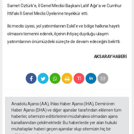
Samet Öztürk'e, İl Genel Meclisi Başkanı Latif Ağır'a ve Cumhur
İttifakı İl Genel Meclis Üyelerine teşekkür etti.
İki meclis üyesi, yol yatırımlarının Eskil'e ve bölge halkına hayırlı
olmasını temenni ederek, ilçenin ihtiyaç duyduğu ulaşım
yatırımlarının önümüzdeki süreçte de devam edeceğini belirtti.
AKSARAY HABERİ
Anadolu Ajansı (AA), İhlas Haber Ajansı (İHA), Demirören
Haber Ajansı (DHA) ve diğer ajanslar tarafından eklenen tüm
haberler, sitemizin editörlerinin müdahalesi olmadan ajans
kanallarından çekilmektedir. Bu haberlerde yer alan hukuki
muhataplar haberi geçen ajanslar olup sitemizin hiç bir