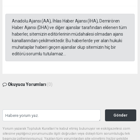
Anadolu Ajansı (AA), İhlas Haber Ajansı (İHA), Demirören
Haber Ajansı (DHA) ve diğer ajanslar tarafından eklenen tüm
haberler, sitemizin editörlerinin müdahalesi olmadan ajans
kanallarından çekilmektedir. Bu haberlerde yer alan hukuki
muhataplar haberi geçen ajanslar olup sitemizin hiç bir
editörü sorumlu tutulamaz...
Okuyucu Yorumları
(0)
Gönder
Yorum yazarak Topluluk Kuralları’nı kabul etmiş bulunuyor ve eskilgazetesi.com
sitesine yaptığınız yorumunuzla ilgili doğrudan veya dolaylı tüm sorumluluğu tek
başınıza üstleniyorsunuz. Yazılan tüm yorumlardan site yönetimi hiçbir şekilde