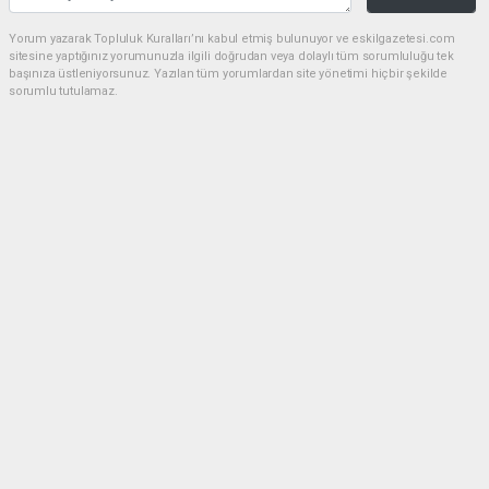
Yorum yazarak Topluluk Kuralları’nı kabul etmiş bulunuyor ve eskilgazetesi.com
sitesine yaptığınız yorumunuzla ilgili doğrudan veya dolaylı tüm sorumluluğu tek
başınıza üstleniyorsunuz. Yazılan tüm yorumlardan site yönetimi hiçbir şekilde
sorumlu tutulamaz.
Anasayfa
ESKİL
Eski Başkan Adayından Eskil
Belediyesi'ne Sert Eleştiriler
ESKİL
(NM) - Nuri Mutlu | 20.07.2026 - 18:41, Güncelleme: 20.07.2026 - 20:11
17647 kez okundu.
Eskil'de yerel siyasette dikkat çeken bir açıklama
yapıldı.