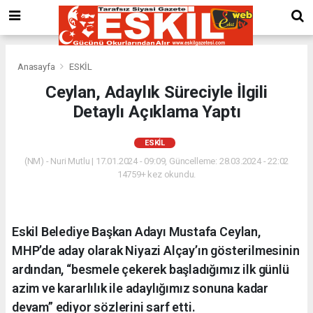
Anasayfa
ESKİL
Ceylan, Adaylık Süreciyle İlgili
Detaylı Açıklama Yaptı
ESKİL
(NM) - Nuri Mutlu | 17.01.2024 - 09:09, Güncelleme: 28.03.2024 - 22:02
14759+ kez okundu.
Eskil Belediye Başkan Adayı Mustafa Ceylan,
MHP’de aday olarak Niyazi Alçay’ın gösterilmesinin
ardından, “besmele çekerek başladığımız ilk günlü
azim ve kararlılık ile adaylığımız sonuna kadar
devam” ediyor sözlerini sarf etti.