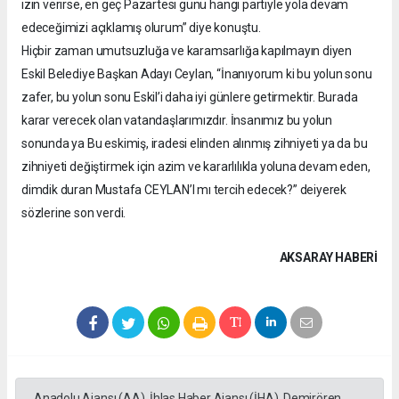
izin verirse, en geç Pazartesi günü hangi partiyle yola devam
edeceğimizi açıklamış olurum” diye konuştu.
Hiçbir zaman umutsuzluğa ve karamsarlığa kapılmayın diyen
Eskil Belediye Başkan Adayı Ceylan, “İnanıyorum ki bu yolun sonu
zafer, bu yolun sonu Eskil’i daha iyi günlere getirmektir. Burada
karar verecek olan vatandaşlarımızdır. İnsanımız bu yolun
sonunda ya Bu eskimiş, iradesi elinden alınmış zihniyeti ya da bu
zihniyeti değiştirmek için azim ve kararlılıkla yoluna devam eden,
dimdik duran Mustafa CEYLAN’I mı tercih edecek?” deiyerek
sözlerine son verdi.
AKSARAY HABERİ
Anadolu Ajansı (AA), İhlas Haber Ajansı (İHA), Demirören