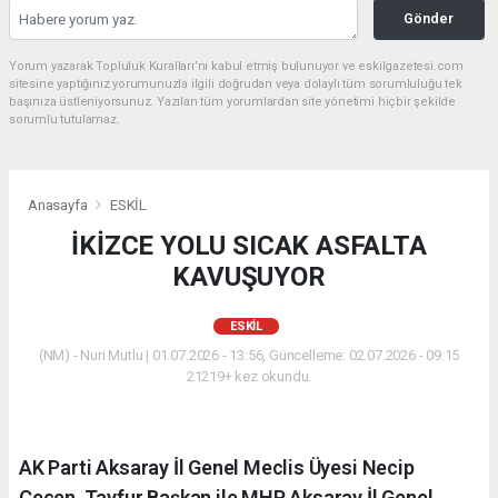
Gönder
Yorum yazarak Topluluk Kuralları’nı kabul etmiş bulunuyor ve eskilgazetesi.com
sitesine yaptığınız yorumunuzla ilgili doğrudan veya dolaylı tüm sorumluluğu tek
başınıza üstleniyorsunuz. Yazılan tüm yorumlardan site yönetimi hiçbir şekilde
sorumlu tutulamaz.
Anasayfa
ESKİL
İKİZCE YOLU SICAK ASFALTA
KAVUŞUYOR
ESKİL
(NM) - Nuri Mutlu | 01.07.2026 - 13:56, Güncelleme: 02.07.2026 - 09:15
21219+ kez okundu.
AK Parti Aksaray İl Genel Meclis Üyesi Necip
Çeçen, Tayfur Başkan ile MHP Aksaray İl Genel