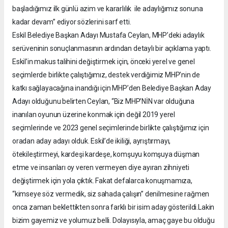
başladığımız ilk günlü azim ve kararlılık ile adaylığımız sonuna
kadar devam” ediyor sözlerini sarf etti.
Eskil Belediye Başkan Adayı Mustafa Ceylan, MHP’deki adaylık
serüveninin sonuçlanmasının ardından detaylı bir açıklama yaptı.
Eskil’in makus talihini değiştirmek için, önceki yerel ve genel
seçimlerde birlikte çalıştığımız, destek verdiğimiz MHP’nin de
katkı sağlayacağına inandığı için MHP’den Belediye Başkan Aday
Adayı olduğunu belirten Ceylan, “Biz MHP’NİN var olduğuna
inanılan oyunun üzerine konmak için değil 2019 yerel
seçimlerinde ve 2023 genel seçimlerinde birlikte çalıştığımız için
oradan aday adayı olduk. Eskil’de ikiliği, ayrıştırmayı,
ötekileştirmeyi, kardeşi kardeşe, komşuyu komşuya düşman
etme ve insanları oy veren vermeyen diye ayıran zihniyeti
değiştirmek için yola çıktık. Fakat defalarca konuşmamıza,
“kimseye söz vermedik, siz sahada çalışın” denilmesine rağmen
onca zaman beklettikten sonra farklı bir isim aday gösterildi.Lakin
bizim gayemiz ve yolumuz belli. Dolayısıyla, amaç gaye bu olduğu