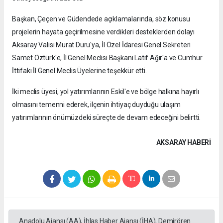
Başkan, Çeçen ve Güdendede açıklamalarında, söz konusu
projelerin hayata geçirilmesine verdikleri desteklerden dolayı
Aksaray Valisi Murat Duru'ya, İl Özel İdaresi Genel Sekreteri
Samet Öztürk'e, İl Genel Meclisi Başkanı Latif Ağır'a ve Cumhur
İttifakı İl Genel Meclis Üyelerine teşekkür etti.
İki meclis üyesi, yol yatırımlarının Eskil'e ve bölge halkına hayırlı
olmasını temenni ederek, ilçenin ihtiyaç duyduğu ulaşım
yatırımlarının önümüzdeki süreçte de devam edeceğini belirtti.
AKSARAY HABERİ
Anadolu Ajansı (AA), İhlas Haber Ajansı (İHA), Demirören