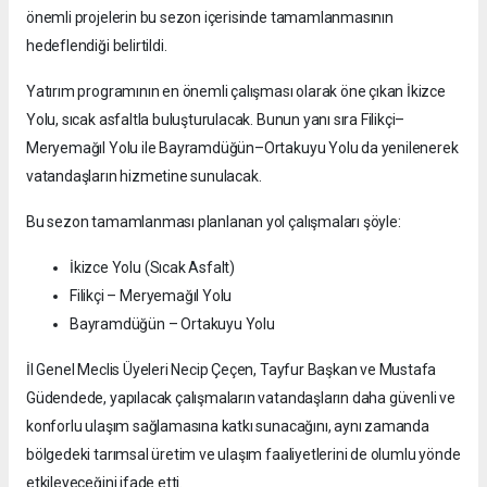
önemli projelerin bu sezon içerisinde tamamlanmasının
hedeflendiği belirtildi.
Yatırım programının en önemli çalışması olarak öne çıkan İkizce
Yolu, sıcak asfaltla buluşturulacak. Bunun yanı sıra Filikçi–
Meryemağıl Yolu ile Bayramdüğün–Ortakuyu Yolu da yenilenerek
vatandaşların hizmetine sunulacak.
Bu sezon tamamlanması planlanan yol çalışmaları şöyle:
İkizce Yolu (Sıcak Asfalt)
Filikçi – Meryemağıl Yolu
Bayramdüğün – Ortakuyu Yolu
İl Genel Meclis Üyeleri Necip Çeçen, Tayfur Başkan ve Mustafa
Güdendede, yapılacak çalışmaların vatandaşların daha güvenli ve
konforlu ulaşım sağlamasına katkı sunacağını, aynı zamanda
bölgedeki tarımsal üretim ve ulaşım faaliyetlerini de olumlu yönde
etkileyeceğini ifade etti.