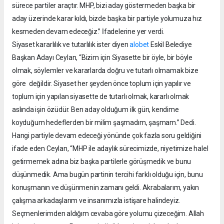
sürece partiler araçtır. MHP, bizi aday göstermeden başka bir
aday üzerinde karar kıldı, bizde başka bir partiyle yolumuza hız
kesmeden devam edeceğiz.” İfadelerine yer verdi.
Siyaset kararlılık ve tutarlılık ister diyen
alobet
Eskil Belediye
Başkan Adayı Ceylan, “Bizim için Siyasette bir öyle, bir böyle
olmak, söylemler ve kararlarda doğru ve tutarlı olmamak bize
göre değildir. Siyaset her şeyden önce toplum için yapılır ve
toplum için yapılan siyasette de tutarlı olmak, kararlı olmak
aslında işin özüdür. Ben aday olduğum ilk gün, kendime
koyduğum hedeflerden bir milim şaşmadım, şaşmam.” Dedi.
Hangi partiyle devam edeceği yönünde çok fazla soru geldiğini
ifade eden Ceylan, “MHP ile adaylık sürecimizde, niyetimize halel
getirmemek adına biz başka partilerle görüşmedik ve bunu
düşünmedik. Ama bugün partinin tercihi farklı olduğu için, bunu
konuşmanın ve düşünmenin zamanı geldi. Akrabalarım, yakın
çalışma arkadaşlarım ve insanımızla istişare halindeyiz.
Seçmenlerimden aldığım cevaba göre yolumu çizeceğim. Allah