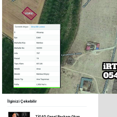
İlginizi Çekebilir
TİGAD Genel Başkanı Okan