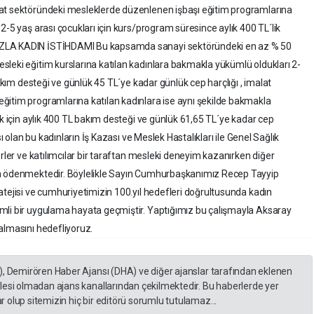
lat sektöründeki mesleklerde düzenlenen işbaşı eğitim programlarına
2-5 yaş arası çocukları için kurs/program süresince aylık 400 TL´lik
AZLA KADIN İSTİHDAMI Bu kapsamda sanayi sektöründeki en az % 50
leki eğitim kurslarına katılan kadınlara bakmakla yükümlü oldukları 2-
bakım desteği ve günlük 45 TL´ye kadar günlük cep harçlığı , imalat
ğitim programlarına katılan kadınlara ise aynı şekilde bakmakla
uk için aylık 400 TL bakım desteği ve günlük 61,65 TL´ye kadar cep
sı olan bu kadınların İş Kazası ve Meslek Hastalıkları ile Genel Sağlık
erler ve katılımcılar bir taraftan mesleki deneyim kazanırken diğer
an ödenmektedir. Böylelikle Sayın Cumhurbaşkanımız Recep Tayyip
atejisi ve cumhuriyetimizin 100.yıl hedefleri doğrultusunda kadın
mli bir uygulama hayata geçmiştir. Yaptığımız bu çalışmayla Aksaray
almasını hedefliyoruz.
), Demirören Haber Ajansı (DHA) ve diğer ajanslar tarafından eklenen
lesi olmadan ajans kanallarından çekilmektedir. Bu haberlerde yer
 olup sitemizin hiç bir editörü sorumlu tutulamaz...