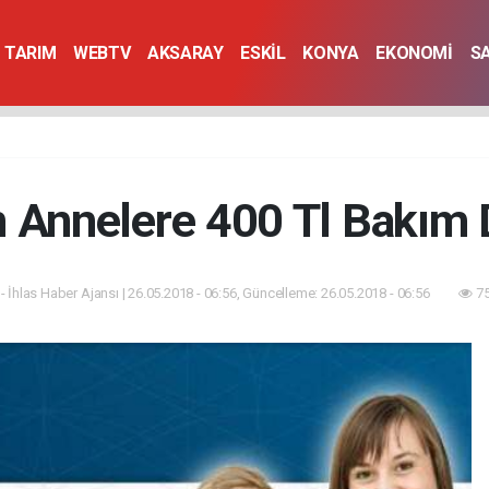
TARIM
WEBTV
AKSARAY
ESKİL
KONYA
EKONOMİ
S
n Annelere 400 Tl Bakım 
- İhlas Haber Ajansı | 26.05.2018 - 06:56, Güncelleme: 26.05.2018 - 06:56
75