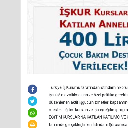
Türkiye İş Kurumu tarafından istihdamın korunma
işsizliğin azaltılmasına ve özel politika gere
düzenlenen aktif işgücü hizmetleri kapsamında
mesleki eğitim kursları ve işbaşı eğitim p
EĞİTİM KURSLARINA KATILAN KATILIMCI VE K
tarihinde gerçekleştirilen İstihdam Şûrası´nd