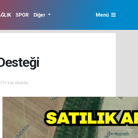
AĞLIK
SPOR
Diğer
Menü
Desteği
11+ kez okundu.