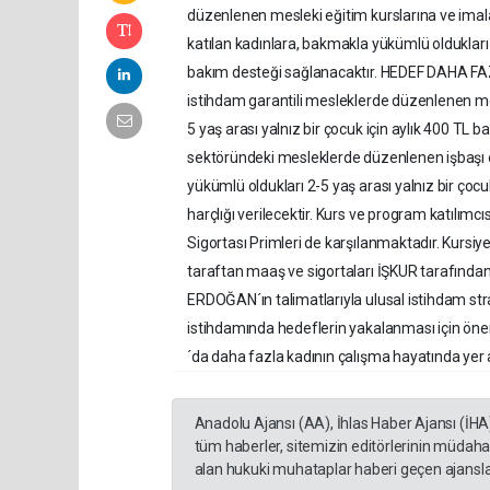
düzenlenen mesleki eğitim kurslarına ve ima
katılan kadınlara, bakmakla yükümlü oldukları 
bakım desteği sağlanacaktır. HEDEF DAHA F
istihdam garantili mesleklerde düzenlenen mes
5 yaş arası yalnız bir çocuk için aylık 400 TL 
sektöründeki mesleklerde düzenlenen işbaşı e
yükümlü oldukları 2-5 yaş arası yalnız bir çoc
harçlığı verilecektir. Kurs ve program katılımcı
Sigortası Primleri de karşılanmaktadır. Kursiy
taraftan maaş ve sigortaları İŞKUR tarafınd
ERDOĞAN´ın talimatlarıyla ulusal istihdam str
istihdamında hedeflerin yakalanması için öne
´da daha fazla kadının çalışma hayatında yer 
Anadolu Ajansı (AA), İhlas Haber Ajansı (İHA
tüm haberler, sitemizin editörlerinin müdaha
alan hukuki muhataplar haberi geçen ajanslar