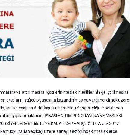
sına ve artırılmasına, işsizlerin mesleki niteliklerinin geliştirilmesine,
ktiren grupların işgücü piyasasına kazandırılmasına yardımcı olmak üzere
 usul ve esasları Aktif İşgücü Hizmetleri Yönetmeliği ile belirlenen
rogramları uygulanmaktadır. İŞBAŞI EĞİTİM PROGRAMINA VE MESLEKİ
URSİYERLERE 61,65 TL´YE KADAR CEP HARÇLIĞI 14 Aralık 2017
a kamuoyuna ilan edildiği üzere, sanayi sektöründeki mesleklerde