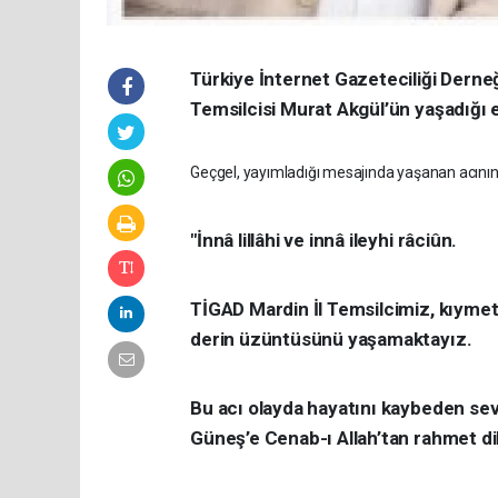
Türkiye İnternet Gazeteciliği Derne
Temsilcisi Murat Akgül’ün yaşadığı e
Geçgel, yayımladığı mesajında yaşanan acının d
"İnnâ lillâhi ve innâ ileyhi râciûn.
TİGAD Mardin İl Temsilcimiz, kıymet
derin üzüntüsünü yaşamaktayız.
Bu acı olayda hayatını kaybeden sevg
Güneş’e
Cenab-ı Allah’tan rahmet di