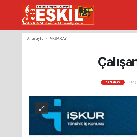
Anasayfa
AKSARAY
Çalışa
(İHA) 
AKSARAY