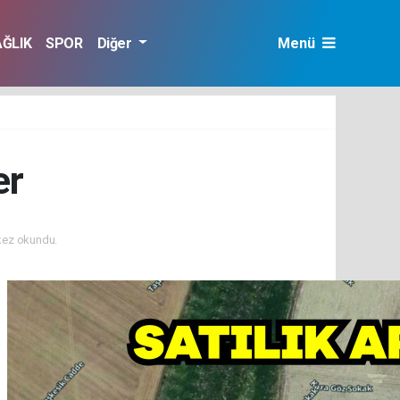
AĞLIK
SPOR
Diğer
Menü
er
kez okundu.