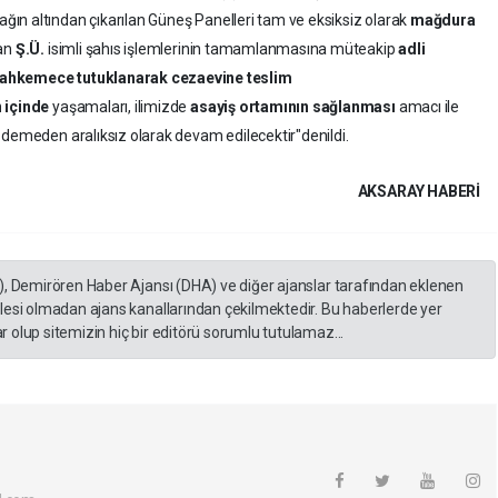
ağın altından çıkarılan Güneş Panelleri tam ve eksiksiz olarak
mağdura
nan
Ş.Ü.
isimli şahıs işlemlerinin tamamlanmasına müteakip
adli
mahkemece tutuklanarak cezaevine teslim
 içinde
yaşamaları, ilimizde
asayiş ortamının sağlanması
amacı ile
demeden aralıksız olarak devam edilecektir"denildi.
AKSARAY HABERİ
), Demirören Haber Ajansı (DHA) ve diğer ajanslar tarafından eklenen
lesi olmadan ajans kanallarından çekilmektedir. Bu haberlerde yer
 olup sitemizin hiç bir editörü sorumlu tutulamaz...