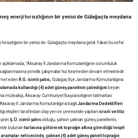
neş enerji hırsızlığının bir yenisi de Gülağaçta meydana
hırsızlığının bir yenisi de Gülağaçta meydana geldi. Fakat bu sefer
 açıklamada, "Aksaray İl Jandarma Komutanlığının sorumluluk
 sağlanmasına yönelik çalışmalar hız kesmeden devam etmektedir.
kamet eden
R.G. isimli şahıs,
Gülağaç İlçe Jandarma Komutanlığına
ulamada kullandığı (4) adet güneş panelinin çalındığını
beyan
na müteakip, Aksaray Cumhuriyet Başsavcılığının talimatları
n, Aksaray İl Jandarma Komutanlığına bağlı
Jandarma Dedektifleri
ı ekipleri tarafından olay yeri ve çevresinde yapılan
ısrarlı ve titiz
işinin
Ş.Ü. isimli şahıs
olduğu, şahsın çalınan güneş panellerini,
isinde bulunan
tarlasına götürerek toprağın altına gömdüğü tespit
n aramalar neticesinde, çalınan (4) adet güneş paneli toprağın