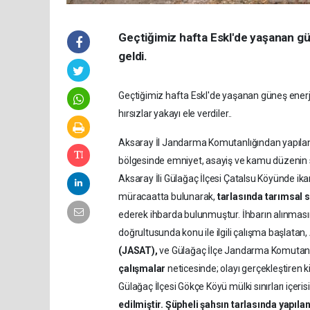
Geçtiğimiz hafta Eskl'de yaşanan gü
geldi.
Geçtiğimiz hafta Eskl'de yaşanan güneş enerji 
hırsızlar yakayı ele verdiler..
Aksaray İl Jandarma Komutanlığından yapılan
bölgesinde emniyet, asayiş ve kamu düzenin
Aksaray İli Gülağaç İlçesi Çatalsu Köyünde i
müracaatta bulunarak,
tarlasında tarımsal s
ederek ihbarda bulunmuştur. İhbarın alınması
doğrultusunda konu ile ilgili çalışma başlata
(JASAT),
ve Gülağaç İlçe Jandarma Komutanlığ
çalışmalar
neticesinde; olayı gerçekleştiren k
Gülağaç İlçesi Gökçe Köyü mülki sınırları içer
edilmiştir. Şüpheli şahsın tarlasında yapıla