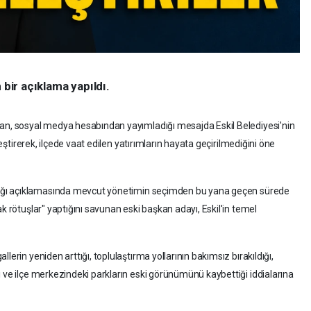
 bir açıklama yapıldı.
lan, sosyal medya hesabından yayımladığı mesajda Eskil Belediyesi'nin
eleştirerek, ilçede vaat edilen yatırımların hayata geçirilmediğini öne
dığı açıklamasında mevcut yönetimin seçimden bu yana geçen sürede
k rötuşlar" yaptığını savunan eski başkan adayı, Eskil'in temel
lerin yeniden arttığı, toplulaştırma yollarının bakımsız bırakıldığı,
ı ve ilçe merkezindeki parkların eski görünümünü kaybettiği iddialarına