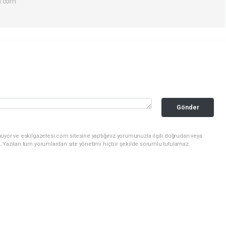
l.com
Gönder
uyor ve eskilgazetesi.com sitesine yaptığınız yorumunuzla ilgili doğrudan veya
. Yazılan tüm yorumlardan site yönetimi hiçbir şekilde sorumlu tutulamaz.