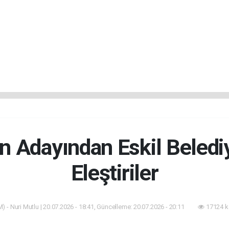
n Adayından Eskil Belediy
Eleştiriler
) - Nuri Mutlu | 20.07.2026 - 18:41, Güncelleme: 20.07.2026 - 20:11
17124 k