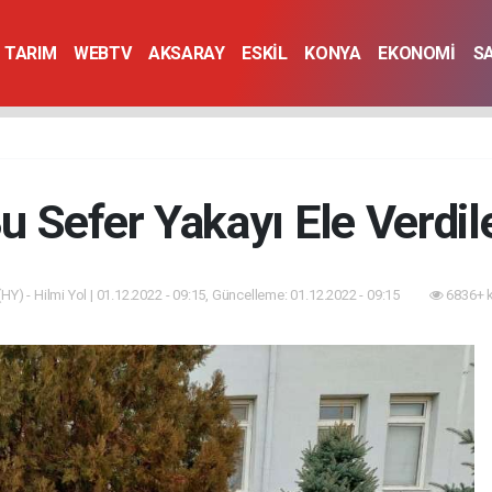
TARIM
WEBTV
AKSARAY
ESKİL
KONYA
EKONOMİ
S
u Sefer Yakayı Ele Verdil
HY) - Hilmi Yol | 01.12.2022 - 09:15, Güncelleme: 01.12.2022 - 09:15
6836+ 