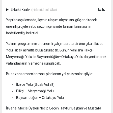
Erkek
|
Kadın
(Haberi Sesli Oku)
Yapılan açıklamada, ilçenin ulaşım altyapısını güçlendirecek
önemli projelerin bu sezon içerisinde tamamlanmasının
hedeflendiği belirtildi.
Yatırım programının en önemli çalışması olarak öne çıkan İkizce
Yolu, sıcak asfaltla buluşturulacak. Bunun yanı sıra Filikçi–
Meryemağıl Yolu ile Bayramdüğün–Ortakuyu Yolu da yenilenerek
vatandaşların hizmetine sunulacak.
Bu sezon tamamlanması planlanan yol çalışmaları şöyle:
İkizce Yolu (Sıcak Asfalt)
Filikçi – Meryemağıl Yolu
Bayramdüğün – Ortakuyu Yolu
İl Genel Meclis Üyeleri Necip Çeçen, Tayfur Başkan ve Mustafa