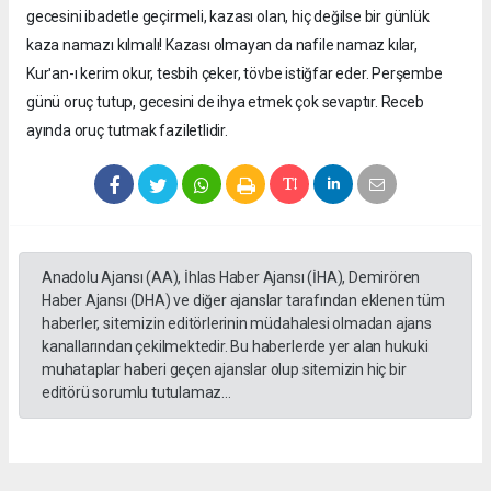
gecesini ibadetle geçirmeli, kazası olan, hiç değilse bir günlük
kaza namazı kılmalı! Kazası olmayan da nafile namaz kılar,
Kurʹan-ı kerim okur, tesbih çeker, tövbe istiğfar eder. Perşembe
günü oruç tutup, gecesini de ihya etmek çok sevaptır. Receb
ayında oruç tutmak faziletlidir.
Anadolu Ajansı (AA), İhlas Haber Ajansı (İHA), Demirören
Haber Ajansı (DHA) ve diğer ajanslar tarafından eklenen tüm
haberler, sitemizin editörlerinin müdahalesi olmadan ajans
kanallarından çekilmektedir. Bu haberlerde yer alan hukuki
muhataplar haberi geçen ajanslar olup sitemizin hiç bir
editörü sorumlu tutulamaz...