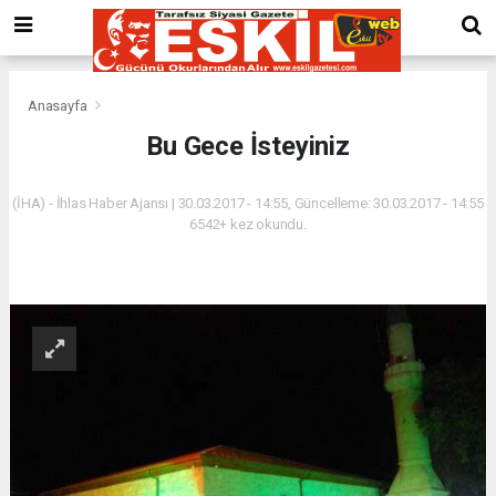
Anasayfa
Bu Gece İsteyiniz
(İHA) - İhlas Haber Ajansı | 30.03.2017 - 14:55, Güncelleme: 30.03.2017 - 14:55
6542+ kez okundu.