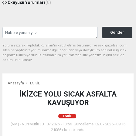
Okuyucu Yorumları
(0)
Gönder
Yorum yazarak Topluluk Kuralları’nı kabul etmiş bulunuyor ve eskilgazetesi.com
sitesine yaptığınız yorumunuzla ilgili doğrudan veya dolaylı tüm sorumluluğu tek
başınıza üstleniyorsunuz. Yazılan tüm yorumlardan site yönetimi hiçbir şekilde
sorumlu tutulamaz.
Anasayfa
ESKİL
İKİZCE YOLU SICAK ASFALTA
KAVUŞUYOR
ESKİL
(NM) - Nuri Mutlu | 01.07.2026 - 13:56, Güncelleme: 02.07.2026 - 09:15
21086+ kez okundu.