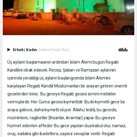
Erkek
|
Kadın
(Haberi Sesli Oku)
Üç ayların başlamasının ardından İslam Alemi bugün Regaib
Kandilini idrak edecek. Recep, Şaban ve Ramazan aylarının
içerinde yeraldığı üç ayların başlangıcında İslam Alemini
karşılayan Regaib Kandili Müslümanları bir arayan getiren önemli
gecelerden birisi. Bu geceye Regaib gecesi ismini melekler
vermişlerdir. Her Cuma gecesi kıymetlidir. Bu iki kıymetli gece bir
araya gelince, daha kıymetli oluyor. Allahü teâlâ, bu gecede,
müminlere, ragibetler [ihsanlar, ikramlar] yapar. Bu geceye
hürmet edenleri affeder. Bu gece yapılan dua kabul olur, namaz,
oruç, sadaka gibi ibadetlere, sayısız sevaplar verilir. Regaib