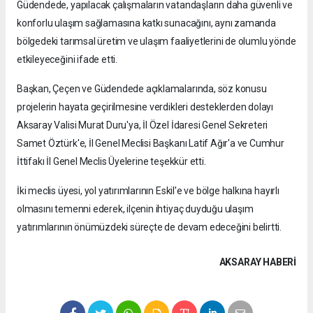
Güdendede, yapılacak çalışmaların vatandaşların daha güvenli ve
konforlu ulaşım sağlamasına katkı sunacağını, aynı zamanda
bölgedeki tarımsal üretim ve ulaşım faaliyetlerini de olumlu yönde
etkileyeceğini ifade etti.
Başkan, Çeçen ve Güdendede açıklamalarında, söz konusu
projelerin hayata geçirilmesine verdikleri desteklerden dolayı
Aksaray Valisi Murat Duru'ya, İl Özel İdaresi Genel Sekreteri
Samet Öztürk'e, İl Genel Meclisi Başkanı Latif Ağır'a ve Cumhur
İttifakı İl Genel Meclis Üyelerine teşekkür etti.
İki meclis üyesi, yol yatırımlarının Eskil'e ve bölge halkına hayırlı
olmasını temenni ederek, ilçenin ihtiyaç duyduğu ulaşım
yatırımlarının önümüzdeki süreçte de devam edeceğini belirtti.
AKSARAY HABERİ