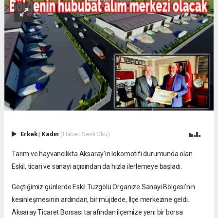
Erkek
|
Kadın
(Haberi Sesli Oku)
Tarım ve hayvancılıkta Aksaray’ın lokomotifi durumunda olan
Eskil, ticari ve sanayi açısından da hızla ilerlemeye başladı.
Geçtiğimiz günlerde Eskil Tuzgölü Organize Sanayi Bölgesi’nin
kesinleşmesinin ardından, bir müjdede, İlçe merkezine geldi.
Aksaray Ticaret Borsası tarafından ilçemize yeni bir borsa