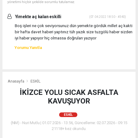
yönetimi hiçbir şekilde sorumlu tutulamaz.
Yimekte aç kalan eskilli
(07.04.2022 18:50 - #340)
Boş işleri ne çok seviyorsunuz dün yemekte gördük millet aç kakti
bir hafta davet haberi yaptınız tüh yazık size tuzgölü haber sizden
iyi haber yapıyor hiç olmassa doğruları yazıyor
Yorumu Yanıtla
Anasayfa
ESKİL
İKİZCE YOLU SICAK ASFALTA
KAVUŞUYOR
ESKİL
(NM) - Nuri Mutlu | 01.07.2026 - 13:56, Güncelleme: 02.07.2026 - 09:15
21118+ kez okundu.