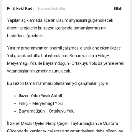
Erkek
|
Kadın
(Haberi Sesli Oku)
Yapılan açıklamada, ilçenin ulaşım altyapısını güçlendirecek
önemli projelerin bu sezon içerisinde tamamlanmasının
hedeflendiği belirtildi.
Yatırım programının en önemli çalışması olarak öne çıkan İkizce
Yolu, sıcak asfaltla buluşturulacak. Bunun yanı sıra Filikçi–
Meryemağıl Yolu ile Bayramdüğün–Ortakuyu Yolu da yenilenerek
vatandaşların hizmetine sunulacak.
Bu sezon tamamlanması planlanan yol çalışmaları şöyle:
İkizce Yolu (Sıcak Asfalt)
Filikçi – Meryemağıl Yolu
Bayramdüğün – Ortakuyu Yolu
İl Genel Meclis Üyeleri Necip Çeçen, Tayfur Başkan ve Mustafa
Güdendede, yapılacak çalışmaların vatandaşların daha güvenli ve