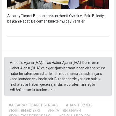
Aksaray Ticaret Borsası başkanı Hamit Özkök ve Eskil Belediye
başkanı Necati Belgemen birlikte müjdeyi verdiler
Anadolu Ajansı (AA), İhlas Haber Ajansı (İHA), Demirören
Haber Ajansı (DHA) ve diğer ajanslar tarafından eklenen tüm
haberler, sitemizin editörlerinin müdahalesi olmadan ajans
kanallarından çekilmektedir. Bu haberlerde yer alan hukuki
muhataplar haberi geçen ajanslar olup sitemizin hiç bir
editörü sorumlu tutulamaz...
#AKSARAY TİCARET BORSASI
#HAMİT ÖZKÖK
#ESKİL BELEDİYESİ
#NECATİ BELGEMEN
#ESKİL TİCARET BORSASI
#ESKİL HABERLERİ