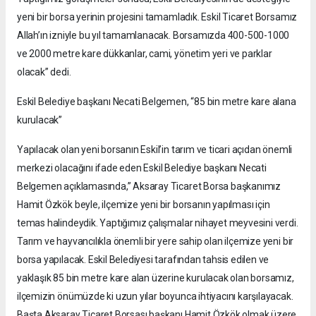
yeni bir borsa yerinin projesini tamamladık. Eskil Ticaret Borsamız
Allah’ın izniyle bu yıl tamamlanacak. Borsamızda 400-500-1000
ve 2000 metre kare dükkanlar, cami, yönetim yeri ve parklar
olacak” dedi.
Eskil Belediye başkanı Necati Belgemen, “85 bin metre kare alana
kurulacak”
Yapılacak olan yeni borsanın Eskil’in tarım ve ticari açıdan önemli
merkezi olacağını ifade eden Eskil Belediye başkanı Necati
Belgemen açıklamasında,” Aksaray Ticaret Borsa başkanımız
Hamit Özkök beyle, ilçemize yeni bir borsanın yapılması için
temas halindeydik. Yaptığımız çalışmalar nihayet meyvesini verdi.
Tarım ve hayvancılıkla önemli bir yere sahip olan ilçemize yeni bir
borsa yapılacak. Eskil Belediyesi tarafından tahsis edilen ve
yaklaşık 85 bin metre kare alan üzerine kurulacak olan borsamız,
ilçemizin önümüzde ki uzun yılar boyunca ihtiyacını karşılayacak.
Başta Aksaray Ticaret Borsası başkanı Hamit Özkök olmak üzere,