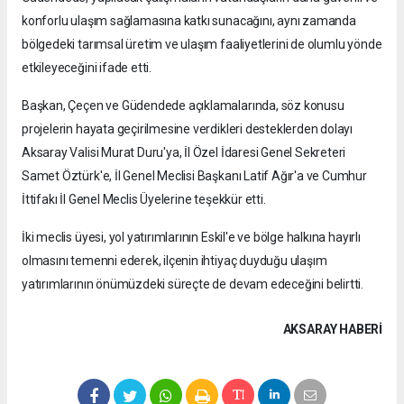
konforlu ulaşım sağlamasına katkı sunacağını, aynı zamanda
bölgedeki tarımsal üretim ve ulaşım faaliyetlerini de olumlu yönde
etkileyeceğini ifade etti.
Başkan, Çeçen ve Güdendede açıklamalarında, söz konusu
projelerin hayata geçirilmesine verdikleri desteklerden dolayı
Aksaray Valisi Murat Duru'ya, İl Özel İdaresi Genel Sekreteri
Samet Öztürk'e, İl Genel Meclisi Başkanı Latif Ağır'a ve Cumhur
İttifakı İl Genel Meclis Üyelerine teşekkür etti.
İki meclis üyesi, yol yatırımlarının Eskil'e ve bölge halkına hayırlı
olmasını temenni ederek, ilçenin ihtiyaç duyduğu ulaşım
yatırımlarının önümüzdeki süreçte de devam edeceğini belirtti.
AKSARAY HABERİ