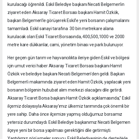
kurulacağı öğrenildi. Eskil Belediye başkanı Necati Belgemen’in
ziyaret eden Aksaray Ticaret Borsası başkanı Hamit Özkök,
başkan Belgemen’le görüşerek Eskil’e yeni borsanın çalışmalarını
tamamladı. Eskil sanayi tarafına 30 bin metrekare alana
kurulacak olan Eskil Ticaret Borsasında, 400,500,1000 ve 2000
metre kare dükkanlar, cami, yönetim binası ve park bulunuyor.
Her geçen gün tarım ve hayvancılıkta ileriye giden Eskil ve bölgesi
için umut verici haber Aksaray Ticaret Borsası başkanı Hamit
Özkök ve belediye başkanı Necati Belgemen’den geldi. Başkan
Belgemen’i makamında ziyaret eden Hamit Özkök, yapılacak yeni
borsanın bölgenin hububat alım merkezi olacağını dile getirdi.
Aksaray Ticaret Borsa başkanı Hamit Özkök açıklamasında,” Eskil
ilçemiz dolayısıyla Aksaray’ımız ülkemiz tarımında çok önemli bir
yere sahip. Daha önce ilçemize yapmış olduğumuz borsamız
yetersiz durumdaydı. Eskil Belediye başkanımız Necati Belgemen
ilçeye yeni bir borsa yapılması gerektiğini dile getirmişti.
Yaptığımız görüşmeler sonucu, Eskil Belediyesinin de desteğiyle