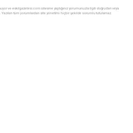
uyor ve eskilgazetesi.com sitesine yaptığınız yorumunuzla ilgili doğrudan veya
. Yazılan tüm yorumlardan site yönetimi hiçbir şekilde sorumlu tutulamaz.