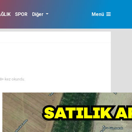
AĞLIK
SPOR
Diğer
Menü
8+ kez okundu.