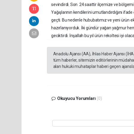
sevindirdi. Son 24 saattir ilçemize ve bölgemi
Yağışlarının kendilerini umutlandırdığını ifade e
geçti. Bu nedenle hububatımız ve yeni ürün
hazırlanıyorduk. İki gündür yağan yağmur h
geciktirdi. İnşallah bu yıl ürün rekoltesi iyi olaca
Anadolu Ajansı (AA), İhlas Haber Ajansı (İHA
tüm haberler, sitemizin editörlerinin müdaha
alan hukuki muhataplar haberi geçen ajanslar
Okuyucu Yorumları
(0)