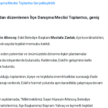
ından düzenlenen İlçe Danışma Meclisi Toplantısı, geniş
in Altınsoy
, Eskil Belediye Başkanı
Mustafa Zavlak
, ilçe koordinatörleri,
çok sayıda teşkilat mensubu katıldı.
m eden yatırımlar ve önümüzdeki döneme ilişkin planlamalar
 da istişarelerde bulunuldu. Katılımcılar, Eskil'in gelişimine katkı
de bulundu.
ulduğu toplantının, ilçeye ve teşkilata önemli katkılar sunacağı ifade
esajı verilerek, Eskil'e hizmet yolunda aynı kararlılıkla çalışmaya devam
an açıklamada, "Milletvekilimiz Sayın Hüseyin Altınsoy, Belediye
atörlerimiz, İlçe Başkanımız Bayram Yalvaç ve kıymetli teşkilat