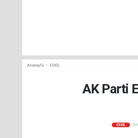
Anasayfa
ESKİL
AK Parti E
(NM
ESKİL