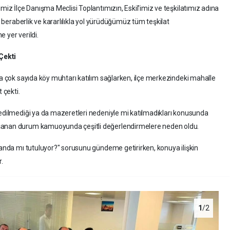
imiz İlçe Danışma Meclisi Toplantımızın, Eskil'imiz ve teşkilatımız adına
k, beraberlik ve kararlılıkla yol yürüdüğümüz tüm teşkilat
 yer verildi.
Çekti
na çok sayıda köy muhtarı katılım sağlarken, ilçe merkezindeki mahalle
 çekti.
 edilmediği ya da mazeretleri nedeniyle mi katılmadıkları konusunda
aşanan durum kamuoyunda çeşitli değerlendirmelere neden oldu.
planda mı tutuluyor?" sorusunu gündeme getirirken, konuya ilişkin
r.
1
/2