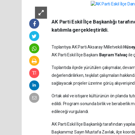
AK Parti Eskil İlçe Başkanlığı taraf
katılımla gerçekleştirildi.
Toplantıya AK Parti Aksaray Milletvekili
Hüsey
AK Parti Eskil İlçe Başkanı
Bayram Yalvaç
ile 
Toplantıda ilçede yürütülen çalışmalar, deva
değerlendirilirken, teşkilat çalışmaları hakkında
sağlayacak projeler üzerine görüş alışverişin
Ortak akıl ve istişare kültürünün ön planda tut
edildi. Program sonunda birlik ve beraberlik m
edileceği vurgulandı.
AK Parti Eskil İlçe Başkanlığı tarafından yapıl
Başkanımız Sayın Mustafa Zavlak, ilçe koordin