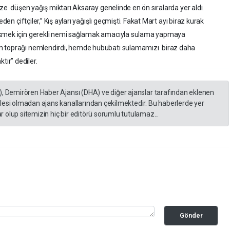
ze düşen yağış miktarı Aksaray genelinde en ön sıralarda yer aldı.
den çiftçiler,” Kış ayları yağışlı geçmişti. Fakat Mart ayı biraz kurak
 ekmek için gerekli nemi sağlamak amacıyla sulama yapmaya
em toprağı nemlendirdi, hemde hububatı sulamamızı biraz daha
ktır” dediler.
), Demirören Haber Ajansı (DHA) ve diğer ajanslar tarafından eklenen
lesi olmadan ajans kanallarından çekilmektedir. Bu haberlerde yer
 olup sitemizin hiç bir editörü sorumlu tutulamaz...
Gönder