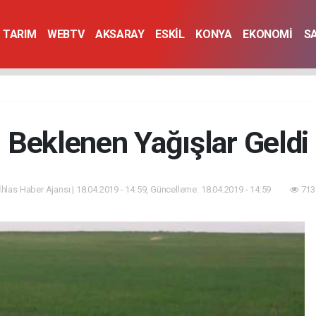
TARIM
WEBTV
AKSARAY
ESKİL
KONYA
EKONOMİ
S
Beklenen Yağışlar Geldi
İhlas Haber Ajansı | 18.04.2019 - 14:59, Güncelleme: 18.04.2019 - 14:59
713