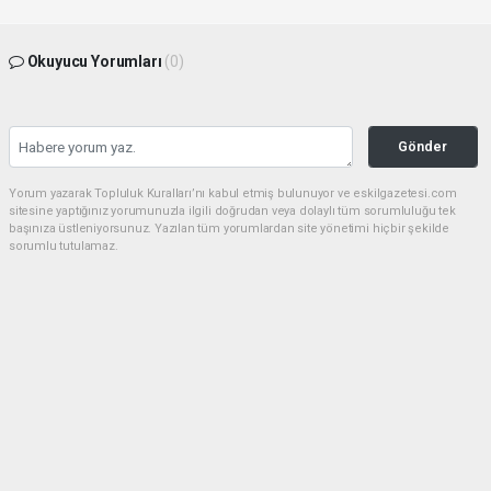
Okuyucu Yorumları
(0)
Gönder
Yorum yazarak Topluluk Kuralları’nı kabul etmiş bulunuyor ve eskilgazetesi.com
sitesine yaptığınız yorumunuzla ilgili doğrudan veya dolaylı tüm sorumluluğu tek
başınıza üstleniyorsunuz. Yazılan tüm yorumlardan site yönetimi hiçbir şekilde
sorumlu tutulamaz.
Anasayfa
ESKİL
Eski Başkan Adayından Eskil
Belediyesi'ne Sert Eleştiriler
ESKİL
(NM) - Nuri Mutlu | 20.07.2026 - 18:41, Güncelleme: 20.07.2026 - 20:11