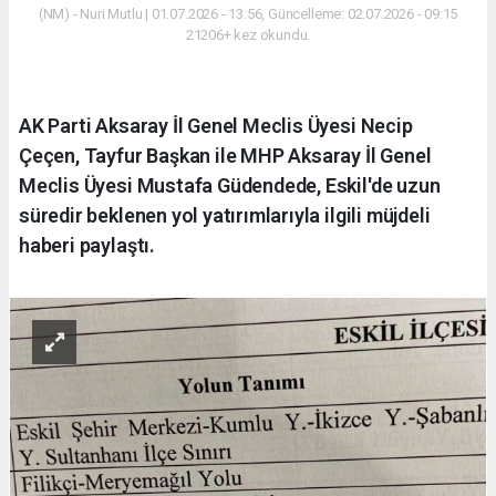
(NM) - Nuri Mutlu | 01.07.2026 - 13:56, Güncelleme: 02.07.2026 - 09:15
21206+ kez okundu.
AK Parti Aksaray İl Genel Meclis Üyesi Necip
Çeçen, Tayfur Başkan ile MHP Aksaray İl Genel
Meclis Üyesi Mustafa Güdendede, Eskil'de uzun
süredir beklenen yol yatırımlarıyla ilgili müjdeli
haberi paylaştı.