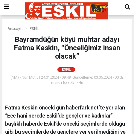
Anasayfa
ESKİL
Bayramdüğün köyü muhtar adayı
Fatma Keskin, “Önceliğimiz insan
olacak”
ESKİL
(NM) - Nuri Mutlu | 24.01.2024 - 09:49, Güncelleme: 03.05.2024 - 00:02
13732+ kez okundu.
Fatma Keskin önceki gün haberfark.net’te yer alan
“Eee hani nerede Eskil’de gençler ve kadınlar”
başlıklı haberde Eskil’de önceki seçimlerde olduğu
gibi bu seçimlerde de gençlere yer verilmediğini ve