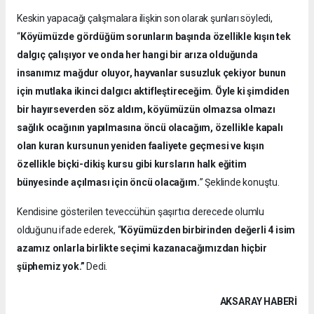
Keskin yapacağı çalışmalara ilişkin son olarak şunları söyledi,
“
Köyümüzde gördüğüm sorunların başında özellikle kışın tek
dalgıç çalışıyor ve onda her hangi bir arıza olduğunda
insanımız mağdur oluyor, hayvanlar susuzluk çekiyor bunun
için mutlaka ikinci dalgıcı aktifleştireceğim. Öyle ki şimdiden
bir hayırseverden söz aldım, köyümüzün olmazsa olmazı
sağlık ocağının yapılmasına öncü olacağım, özellikle kapalı
olan kuran kursunun yeniden faaliyete geçmesi ve kışın
özellikle biçki-dikiş kursu gibi kursların halk eğitim
bünyesinde açılması için öncü olacağım.
” Şeklinde konuştu.
Kendisine gösterilen teveccühün şaşırtıcı derecede olumlu
olduğunu ifade ederek, “
Köyümüzden birbirinden değerli 4 isim
azamız onlarla birlikte seçimi kazanacağımızdan hiçbir
şüphemiz yok.”
Dedi.
AKSARAY HABERİ