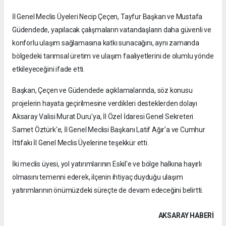
İl Genel Meclis Üyeleri Necip Çeçen, Tayfur Başkan ve Mustafa
Güdendede, yapılacak çalışmaların vatandaşların daha güvenli ve
konforlu ulaşım sağlamasına katkı sunacağını, aynı zamanda
bölgedeki tarımsal üretim ve ulaşım faaliyetlerini de olumlu yönde
etkileyeceğini ifade etti.
Başkan, Çeçen ve Güdendede açıklamalarında, söz konusu
projelerin hayata geçirilmesine verdikleri desteklerden dolayı
Aksaray Valisi Murat Duru'ya, İl Özel İdaresi Genel Sekreteri
Samet Öztürk'e, İl Genel Meclisi Başkanı Latif Ağır'a ve Cumhur
İttifakı İl Genel Meclis Üyelerine teşekkür etti.
İki meclis üyesi, yol yatırımlarının Eskil'e ve bölge halkına hayırlı
olmasını temenni ederek, ilçenin ihtiyaç duyduğu ulaşım
yatırımlarının önümüzdeki süreçte de devam edeceğini belirtti.
AKSARAY HABERİ