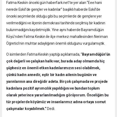
Fatma Keskin önceki gün haberfark.net’te yer alan “Eee hani
nerede Eskil’de gençler ve kadınlar” başlıklı haberde Eskil’de
önceki seçimlerde olduğu gibi bu seçimlerde de gençlere yer
verilmediğini ve ilçenin demokrasi tarihinde seçilmiş bir kadının
bulunmadığını kaydetmiştik. Yine aynı haberde Bayramdüğün
Köyü’nden Fatma Keskin ile ilçe merkez mahallesinden Neriman
Öğretici’nin muhtar adaylığının önemli olduğunu vurgulamıştık.
O isimlerden Fatma Keskin yaptığı açıklamada, “
Bayramdüğün’ün
çok değerli ve çalışkan halkı var, burada aday olmamda hiç
şüphesiz en önemli etken kadınlarımızın sesi olabilmek,
çünkü kadın annedir, eştir bir kadın ailenin bugünün ve
yarınlarının ana direğidir adeta. Birçok çalışmada ve projede
kadınlara pozitif ayrımcılık yapıldığını ve bundan toplum
olarak yeterince yararlanılmadığını görüyorum. Önceliğim bu
tür projelerde köyümüz ve insanlarımız adına ortaya somut
çalışmalar koyabilmek.”
Dedi.