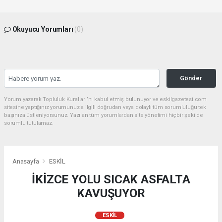
Okuyucu Yorumları
(0)
Gönder
Yorum yazarak Topluluk Kuralları’nı kabul etmiş bulunuyor ve eskilgazetesi.com
sitesine yaptığınız yorumunuzla ilgili doğrudan veya dolaylı tüm sorumluluğu tek
başınıza üstleniyorsunuz. Yazılan tüm yorumlardan site yönetimi hiçbir şekilde
sorumlu tutulamaz.
Anasayfa
ESKİL
İKİZCE YOLU SICAK ASFALTA
KAVUŞUYOR
ESKİL