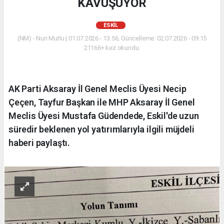
KAVUŞUYOR
ESKİL
(NM) - Nuri Mutlu | 01.07.2026 - 13:56, Güncelleme: 02.07.2026 - 09:15
21166+ kez okundu.
AK Parti Aksaray İl Genel Meclis Üyesi Necip
Çeçen, Tayfur Başkan ile MHP Aksaray İl Genel
Meclis Üyesi Mustafa Güdendede, Eskil'de uzun
süredir beklenen yol yatırımlarıyla ilgili müjdeli
haberi paylaştı.