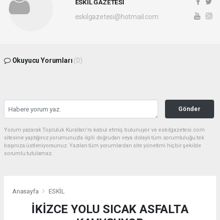
ESKİL GAZETESİ
eskilgazetesi@hotmail.com
Okuyucu Yorumları
(0)
Gönder
Yorum yazarak Topluluk Kuralları’nı kabul etmiş bulunuyor ve eskilgazetesi.com
sitesine yaptığınız yorumunuzla ilgili doğrudan veya dolaylı tüm sorumluluğu tek
başınıza üstleniyorsunuz. Yazılan tüm yorumlardan site yönetimi hiçbir şekilde
sorumlu tutulamaz.
Anasayfa
ESKİL
İKİZCE YOLU SICAK ASFALTA