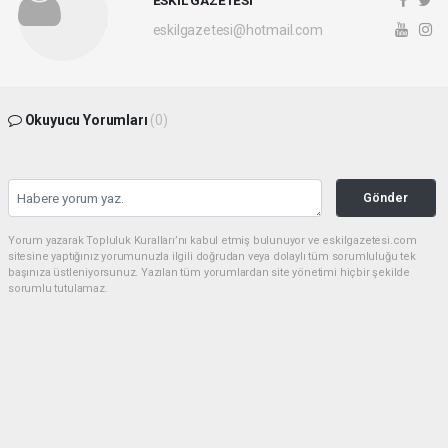
ESKİL GAZETESİ
eskilgazetesi@hotmail.com
Okuyucu Yorumları
(0)
Gönder
Yorum yazarak Topluluk Kuralları’nı kabul etmiş bulunuyor ve eskilgazetesi.com
sitesine yaptığınız yorumunuzla ilgili doğrudan veya dolaylı tüm sorumluluğu tek
başınıza üstleniyorsunuz. Yazılan tüm yorumlardan site yönetimi hiçbir şekilde
sorumlu tutulamaz.
haber paketi
haber scripti
haber yazılımı
Tüm hakları saklı tutulmaktadır.Copyright 2026©