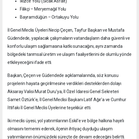
İkizce Yolu (Sıcak Asfalt)
Filikçi – Meryemağıl Yolu
Bayramdüğün – Ortakuyu Yolu
İl Genel Meclis Üyeleri Necip Çeçen, Tayfur Başkan ve Mustafa
Güdendede, yapılacak çalışmaların vatandaşların daha güvenli ve
konforlu ulaşım sağlamasına katkı sunacağını, aynı zamanda
bölgedeki tarımsal üretim ve ulaşım faaliyetlerini de olumlu yönde
etkileyeceğini ifade etti.
Başkan, Çeçen ve Güdendede açıklamalarında, söz konusu
projelerin hayata geçirilmesine verdikleri desteklerden dolayı
Aksaray Valisi Murat Duru'ya, İl Özel İdaresi Genel Sekreteri
Samet Öztürk'e, İl Genel Meclisi Başkanı Latif Ağır'a ve Cumhur
İttifakı İl Genel Meclis Üyelerine teşekkür etti.
İki meclis üyesi, yol yatırımlarının Eskil'e ve bölge halkına hayırlı
olmasını temenni ederek, ilçenin ihtiyaç duyduğu ulaşım
yatırımlarının önümüzdeki süreçte de devam edeceğini belirtti.