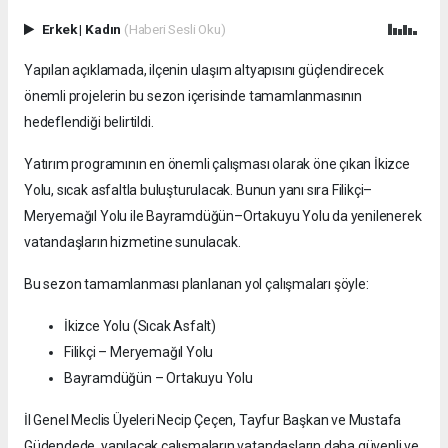
Erkek
|
Kadın
(Haberi Sesli Oku)
Yapılan açıklamada, ilçenin ulaşım altyapısını güçlendirecek
önemli projelerin bu sezon içerisinde tamamlanmasının
hedeflendiği belirtildi.
Yatırım programının en önemli çalışması olarak öne çıkan İkizce
Yolu, sıcak asfaltla buluşturulacak. Bunun yanı sıra Filikçi–
Meryemağıl Yolu ile Bayramdüğün–Ortakuyu Yolu da yenilenerek
vatandaşların hizmetine sunulacak.
Bu sezon tamamlanması planlanan yol çalışmaları şöyle:
İkizce Yolu (Sıcak Asfalt)
Filikçi – Meryemağıl Yolu
Bayramdüğün – Ortakuyu Yolu
İl Genel Meclis Üyeleri Necip Çeçen, Tayfur Başkan ve Mustafa
Güdendede, yapılacak çalışmaların vatandaşların daha güvenli ve