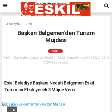
Anasayfa
ESKİL
Başkan Belgemen'den Turizm
Müjdesi
ESKİL
(İHA) - İhlas Haber Ajansı | 24.09.2020 - 22:12, Güncelleme: 24.09.2020 - 22:12
7025+ kez okundu.
Eskil Belediye Başkanı Necati Belgemen Eskil
Turizmini Etkileyecek 3 Müjde Verdi.