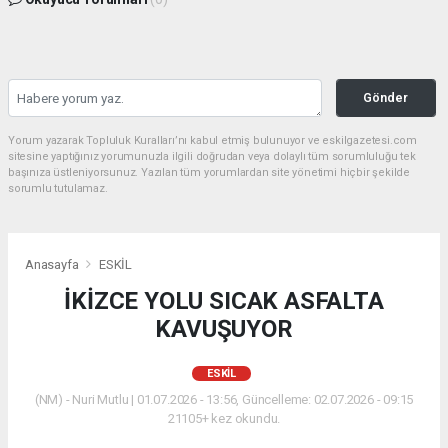
Gönder
Yorum yazarak Topluluk Kuralları’nı kabul etmiş bulunuyor ve eskilgazetesi.com
sitesine yaptığınız yorumunuzla ilgili doğrudan veya dolaylı tüm sorumluluğu tek
başınıza üstleniyorsunuz. Yazılan tüm yorumlardan site yönetimi hiçbir şekilde
sorumlu tutulamaz.
Anasayfa
ESKİL
İKİZCE YOLU SICAK ASFALTA
KAVUŞUYOR
ESKİL
(NM) - Nuri Mutlu | 01.07.2026 - 13:56, Güncelleme: 02.07.2026 - 09:15
21105+ kez okundu.