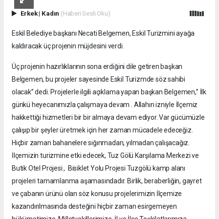
Erkek
|
Kadın
(Haberi Sesli Oku)
Eskil Belediye başkanı Necati Belgemen, Eskil Turizmini ayağa
kaldıracak üç projenin müjdesini verdi.
Üç projenin hazırlıklarının sona erdiğini dile getiren başkan
Belgemen, bu projeler sayesinde Eskil Turizmde söz sahibi
olacak” dedi. Projelerle ilgili açıklama yapan başkan Belgemen,” İlk
günkü heyecanımızla çalışmaya devam . Allahın izniyle İlçemiz
hakkettiği hizmetleri bir bir almaya devam ediyor. Var gücümüzle
çalışıp bir şeyler üretmek için her zaman mücadele edeceğiz.
Hiçbir zaman bahanelere sığınmadan, yılmadan çalışacağız.
İlçemizin turizmine etki edecek, Tuz Gölü Karşılama Merkezi ve
Butik Otel Projesi , Bisiklet Yolu Projesi Tuzgölü kamp alanı
projeleri tamamlanma aşamasındadır. Birlik, beraberliğin, gayret
ve çabanın ürünü olan söz konusu projelerimizin İlçemize
kazandırılmasında desteğini hiçbir zaman esirgemeyen
hükümetimize, Milletvekillerimize, İl ve İlçe Teşkilatlarımıza