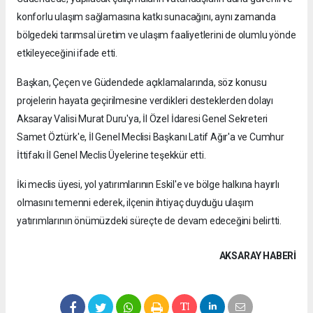
konforlu ulaşım sağlamasına katkı sunacağını, aynı zamanda
bölgedeki tarımsal üretim ve ulaşım faaliyetlerini de olumlu yönde
etkileyeceğini ifade etti.
Başkan, Çeçen ve Güdendede açıklamalarında, söz konusu
projelerin hayata geçirilmesine verdikleri desteklerden dolayı
Aksaray Valisi Murat Duru'ya, İl Özel İdaresi Genel Sekreteri
Samet Öztürk'e, İl Genel Meclisi Başkanı Latif Ağır'a ve Cumhur
İttifakı İl Genel Meclis Üyelerine teşekkür etti.
İki meclis üyesi, yol yatırımlarının Eskil'e ve bölge halkına hayırlı
olmasını temenni ederek, ilçenin ihtiyaç duyduğu ulaşım
yatırımlarının önümüzdeki süreçte de devam edeceğini belirtti.
AKSARAY HABERİ