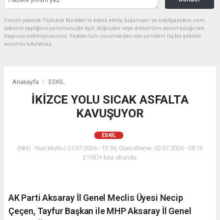
Yorum yazarak Topluluk Kuralları’nı kabul etmiş bulunuyor ve eskilgazetesi.com
sitesine yaptığınız yorumunuzla ilgili doğrudan veya dolaylı tüm sorumluluğu tek
başınıza üstleniyorsunuz. Yazılan tüm yorumlardan site yönetimi hiçbir şekilde
sorumlu tutulamaz.
Anasayfa
ESKİL
İKİZCE YOLU SICAK ASFALTA
KAVUŞUYOR
ESKİL
(NM) - Nuri Mutlu | 01.07.2026 - 13:56, Güncelleme: 02.07.2026 - 09:15
21187+ kez okundu.
AK Parti Aksaray İl Genel Meclis Üyesi Necip
Çeçen, Tayfur Başkan ile MHP Aksaray İl Genel