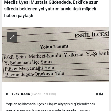
Meclis Üyesi Mustafa Güdendede, Eskil'de uzun
süredir beklenen yol yatırımlarıyla ilgili müjdeli
haberi paylaştı.
Erkek
|
Kadın
(Haberi Sesli Oku)
Yapılan açıklamada, ilçenin ulaşım altyapısını güçlendirecek
önemli projelerin bu sezon içerisinde tamamlanmasının