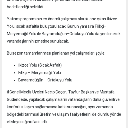
hedeflendiği belirtildi.
Yatırım programının en önemli çalışması olarak öne çıkan İkizce
Yolu, sıcak asfaltla buluşturulacak. Bunun yanı sıra Filikçi–
Meryemağıl Yolu ile Bayramdüğün–Ortakuyu Yolu da yenilenerek
vatandaşların hizmetine sunulacak.
Bu sezon tamamlanması planlanan yol çalışmaları şöyle:
İkizce Yolu (Sıcak Asfalt)
Filikçi – Meryemağıl Yolu
Bayramdüğün – Ortakuyu Yolu
İl Genel Meclis Üyeleri Necip Çeçen, Tayfur Başkan ve Mustafa
Güdendede, yapılacak çalışmaların vatandaşların daha güvenli ve
konforlu ulaşım sağlamasına katkı sunacağını, aynı zamanda
bölgedeki tarımsal üretim ve ulaşım faaliyetlerini de olumlu yönde
etkileyeceğini ifade etti.