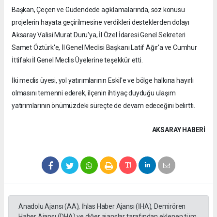
Başkan, Çeçen ve Güdendede açıklamalarında, söz konusu
projelerin hayata geçirilmesine verdikleri desteklerden dolayı
Aksaray Valisi Murat Duru'ya, İl Özel İdaresi Genel Sekreteri
Samet Öztürk'e, İl Genel Meclisi Başkanı Latif Ağır'a ve Cumhur
İttifakı İl Genel Meclis Üyelerine teşekkür etti.
İki meclis üyesi, yol yatırımlarının Eskil'e ve bölge halkına hayırlı
olmasını temenni ederek, ilçenin ihtiyaç duyduğu ulaşım
yatırımlarının önümüzdeki süreçte de devam edeceğini belirtti.
AKSARAY HABERİ
Anadolu Ajansı (AA), İhlas Haber Ajansı (İHA), Demirören
Haber Ajansı (DHA) ve diğer ajanslar tarafından eklenen tüm