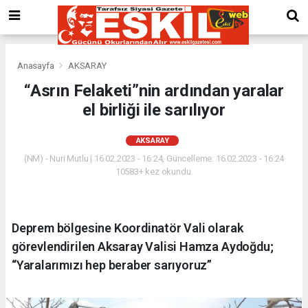
Anasayfa
AKSARAY
“Asrın Felaketi”nin ardından yaralar
el birliği ile sarılıyor
AKSARAY
(NM) - Nuri Mutlu | 16.02.2023 - 16:24, Güncelleme: 16.02.2023 - 16:24
10583+ kez okundu.
Deprem bölgesine Koordinatör Vali olarak
görevlendirilen Aksaray Valisi Hamza Aydoğdu;
“Yaralarımızı hep beraber sarıyoruz”