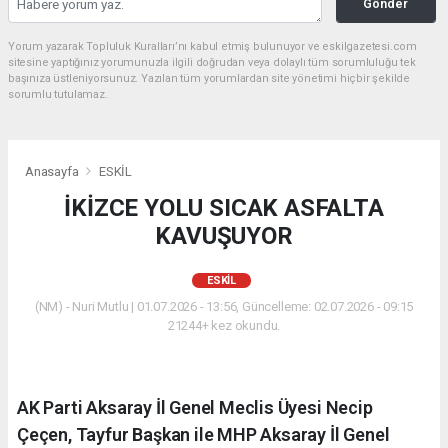
Gönder
Yorum yazarak Topluluk Kuralları’nı kabul etmiş bulunuyor ve eskilgazetesi.com
sitesine yaptığınız yorumunuzla ilgili doğrudan veya dolaylı tüm sorumluluğu tek
başınıza üstleniyorsunuz. Yazılan tüm yorumlardan site yönetimi hiçbir şekilde
sorumlu tutulamaz.
Anasayfa
ESKİL
İKİZCE YOLU SICAK ASFALTA
KAVUŞUYOR
ESKİL
(NM) - Nuri Mutlu | 01.07.2026 - 13:56, Güncelleme: 02.07.2026 - 09:15
21244+ kez okundu.
AK Parti Aksaray İl Genel Meclis Üyesi Necip
Çeçen, Tayfur Başkan ile MHP Aksaray İl Genel