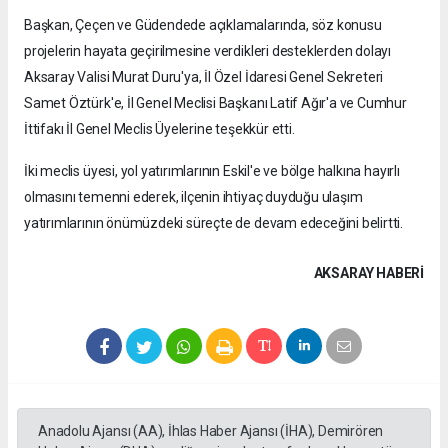
Başkan, Çeçen ve Güdendede açıklamalarında, söz konusu
projelerin hayata geçirilmesine verdikleri desteklerden dolayı
Aksaray Valisi Murat Duru'ya, İl Özel İdaresi Genel Sekreteri
Samet Öztürk'e, İl Genel Meclisi Başkanı Latif Ağır'a ve Cumhur
İttifakı İl Genel Meclis Üyelerine teşekkür etti.
İki meclis üyesi, yol yatırımlarının Eskil'e ve bölge halkına hayırlı
olmasını temenni ederek, ilçenin ihtiyaç duyduğu ulaşım
yatırımlarının önümüzdeki süreçte de devam edeceğini belirtti.
AKSARAY HABERİ
Anadolu Ajansı (AA), İhlas Haber Ajansı (İHA), Demirören