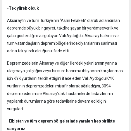
-Tek yürek olduk
Aksaray’ın ve tüm Türkiye’nin “Asrın Felaketi” olarak adlandırılan
depremde büyük bir gayret, takdire şayan bir yardımseverlik ve
çaba gösterdiğini vurgulayan Vali Aydoğdu; Aksaray halkının ve
tüm vatandaşların deprem bölgelerindeki yaralarının sarılması
adına tek yürek olduğunu ifade etti.
Depremzedelerin Aksaray ve diğer illerdeki yakınlarının yanına
ulaşmaya çalıştığını veya bir süre barınma ihtiyacının karşılanması
için KYK yurtlarını tercih ettiğini ifade eden Vali Aydoğdu KYK
yurtlarının depremzedeleri misafir olarak ağırladığını, 3094
depremzedenin ise Aksaray’daki hastanelerde tedavilerinin
yapılarak durumlarına göre tedavilerine devam edildiğini
vurguladı.
-Elbistan ve tüm deprem bölgelerinde yaraları hep birlikte
sarıyoruz