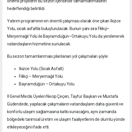
önemli projelerin bu sezon içerisinde tamamlanmasının
hedeflendiği belirtildi.
Yatırım programının en önemli çalışması olarak öne çıkan İkizce
Yolu, sıcak asfaltla buluşturulacak. Bunun yanı sıra Filikçi–
Meryemağıl Yolu ile Bayramdüğün–Ortakuyu Yolu da yenilenerek
vatandaşların hizmetine sunulacak.
Bu sezon tamamlanması planlanan yol çalışmaları şöyle:
İkizce Yolu (Sıcak Asfalt)
Filikçi – Meryemağıl Yolu
Bayramdüğün – Ortakuyu Yolu
İl Genel Meclis Üyeleri Necip Çeçen, Tayfur Başkan ve Mustafa
Güdendede, yapılacak çalışmaların vatandaşların daha güvenli ve
konforlu ulaşım sağlamasına katkı sunacağını, aynı zamanda
bölgedeki tarımsal üretim ve ulaşım faaliyetlerini de olumlu yönde
etkileyeceğini ifade etti.