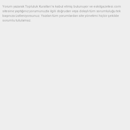
Yorum yazarak Topluluk Kuralları’nı kabul etmiş bulunuyor ve eskilgazetesi.com
sitesine yaptığınız yorumunuzla ilgili doğrudan veya dolaylı tüm sorumluluğu tek
başınıza üstleniyorsunuz. Yazılan tüm yorumlardan site yönetimi hiçbir şekilde
sorumlu tutulamaz.
Anasayfa
ESKİL
Eski Başkan Adayından Eskil
Belediyesi'ne Sert Eleştiriler
ESKİL
(NM) - Nuri Mutlu | 20.07.2026 - 18:41, Güncelleme: 20.07.2026 - 20:11
17963 kez okundu.
Eskil'de yerel siyasette dikkat çeken bir açıklama
yapıldı.