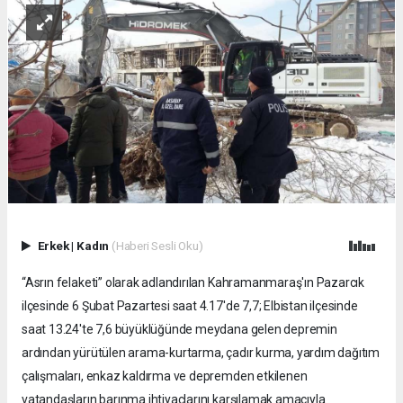
Erkek
|
Kadın
(Haberi Sesli Oku)
“Asrın felaketi” olarak adlandırılan Kahramanmaraş'ın Pazarcık
ilçesinde 6 Şubat Pazartesi saat 4.17'de 7,7; Elbistan ilçesinde
saat 13.24'te 7,6 büyüklüğünde meydana gelen depremin
ardından yürütülen arama-kurtarma, çadır kurma, yardım dağıtım
çalışmaları, enkaz kaldırma ve depremden etkilenen
vatandaşların barınma ihtiyaçlarını karşılamak amacıyla