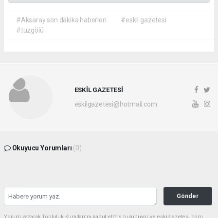
#Aksaray son dakika haberleri
#eskil gazetesi
#tuzgölü
ESKİL GAZETESİ
eskilgazetesi@hotmail.com
Okuyucu Yorumları
(0)
Gönder
Yorum yazarak Topluluk Kuralları’nı kabul etmiş bulunuyor ve eskilgazetesi.com