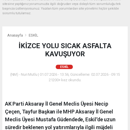
sitesine yaptığınız yorumunuzla ilgili doğrudan veya dolaylı tüm sorumluluğu tek
başınıza üstleniyorsunuz. Yazılan tüm yorumlardan site yönetimi hiçbir şekilde
sorumlu tutulamaz.
Anasayfa
ESKİL
İKİZCE YOLU SICAK ASFALTA
KAVUŞUYOR
ESKİL
(NM) - Nuri Mutlu | 01.07.2026 - 13:56, Güncelleme: 02.07.2026 - 09:15
21200+ kez okundu.
AK Parti Aksaray İl Genel Meclis Üyesi Necip
Çeçen, Tayfur Başkan ile MHP Aksaray İl Genel
Meclis Üyesi Mustafa Güdendede, Eskil'de uzun
süredir beklenen yol yatırımlarıyla ilgili müjdeli