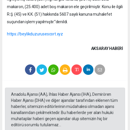
makaron, (25.400) adet boş makaron ele geçirilmiştir. Konu ile ilgili
R.Ş. (45) ve K.K. (51) hakkında 5607 sayılı kanuna muhalefet
suçundan işlem yapılmıştır.”denildi.
https://beylikduzurusescort.xyz
AKSARAY HABERİ
Anadolu Ajansı (AA), İhlas Haber Ajansı (İHA), Demirören
Haber Ajansı (DHA) ve diğer ajanslar tarafından eklenen tüm
haberler, sitemizin editörlerinin müdahalesi olmadan ajans
kanallarından çekilmektedir. Bu haberlerde yer alan hukuki
muhataplar haberi geçen ajanslar olup sitemizin hiç bir
editörü sorumlu tutulamaz...