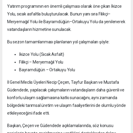
Yatırım programının en önemli çalışması olarak öne çıkan İkizce
Yolu, sıcak asfaltla buluşturulacak. Bunun yanı sıra Filikçi–
Meryemağıl Yolu ile Bayramdüğün–Ortakuyu Yolu da yenilenerek
vatandaşların hizmetine sunulacak.
Bu sezon tamamlanması planlanan yol çalışmaları şöyle:
İkizce Yolu (Sıcak Asfalt)
Filikçi – Meryemağıl Yolu
Bayramdüğün – Ortakuyu Yolu
İl Genel Meclis Üyeleri Necip Çeçen, Tayfur Başkan ve Mustafa
Güdendede, yapılacak çalışmaların vatandaşların daha güvenli ve
konforlu ulaşım sağlamasına katkı sunacağını, aynı zamanda
bölgedeki tarımsal üretim ve ulaşım faaliyetlerini de olumlu yönde
etkileyeceğini ifade etti.
Başkan, Çeçen ve Güdendede açıklamalarında, söz konusu