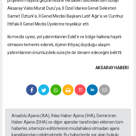
projelerin hayata geçirilmesine verdikleri desteklerden dolayı
Aksaray Valisi Murat Duru'ya, İl Özel İdaresi Genel Sekreteri
Samet Öztürk'e, İl Genel Meclisi Başkanı Latif Ağır'a ve Cumhur
İttifakı İl Genel Meclis Üyelerine teşekkür etti.
İki meclis üyesi, yol yatırımlarının Eskil'e ve bölge halkına hayırlı
olmasını temenni ederek, ilçenin ihtiyaç duyduğu ulaşım
yatırımlarının önümüzdeki süreçte de devam edeceğini belirtti.
AKSARAY HABERİ
Anadolu Ajansı (AA), İhlas Haber Ajansı (İHA), Demirören
Haber Ajansı (DHA) ve diğer ajanslar tarafından eklenen tüm
haberler, sitemizin editörlerinin müdahalesi olmadan ajans
kanallarından çekilmektedir. Bu haberlerde yer alan hukuki