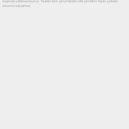
başınıza üstleniyorsunuz. Yazılan tüm yorumlardan site yönetimi hiçbir şekilde
sorumlu tutulamaz.
Anasayfa
ESKİL
Eski Başkan Adayından Eskil
Belediyesi'ne Sert Eleştiriler
ESKİL
(NM) - Nuri Mutlu | 20.07.2026 - 18:41, Güncelleme: 20.07.2026 - 20:11
17340 kez okundu.
Eskil'de yerel siyasette dikkat çeken bir açıklama
yapıldı.