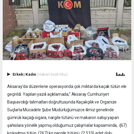
Erkek
|
Kadın
(Haberi Sesli Oku)
Aksaray’da düzenlene operasyonda çok miktarda kaçak tütün ele
geçirildi. Yapılan yazılı açıklamada,” Aksaray Cumhuriyet
Başsavcılığı talimatları doğrultusunda Kaçakçılık ve Organize
Suçlarla Mücadele Şube Müdürlüğümüzce ilimiz genelinde
gümrük kaçağı sigara, nargile tütünü ve makaron satışı yapan
şahıslara yönelik yapmış olduğumuz çalışmalar kapsamında,
(
67)
kg kıyılmış tütün, (267) kg nargile tütünü, (2.510) adet dolu