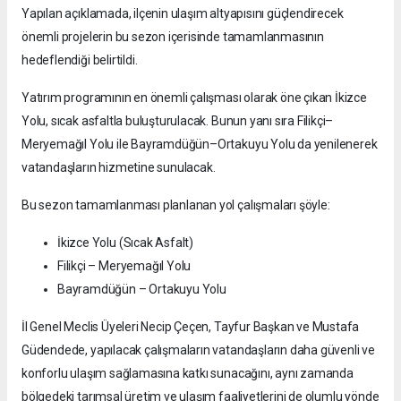
Yapılan açıklamada, ilçenin ulaşım altyapısını güçlendirecek
önemli projelerin bu sezon içerisinde tamamlanmasının
hedeflendiği belirtildi.
Yatırım programının en önemli çalışması olarak öne çıkan İkizce
Yolu, sıcak asfaltla buluşturulacak. Bunun yanı sıra Filikçi–
Meryemağıl Yolu ile Bayramdüğün–Ortakuyu Yolu da yenilenerek
vatandaşların hizmetine sunulacak.
Bu sezon tamamlanması planlanan yol çalışmaları şöyle:
İkizce Yolu (Sıcak Asfalt)
Filikçi – Meryemağıl Yolu
Bayramdüğün – Ortakuyu Yolu
İl Genel Meclis Üyeleri Necip Çeçen, Tayfur Başkan ve Mustafa
Güdendede, yapılacak çalışmaların vatandaşların daha güvenli ve
konforlu ulaşım sağlamasına katkı sunacağını, aynı zamanda
bölgedeki tarımsal üretim ve ulaşım faaliyetlerini de olumlu yönde