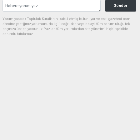
Gönder
Yorum yazarak Topluluk Kuralları’nı kabul etmiş bulunuyor ve eskilgazetesi.com
sitesine yaptığınız yorumunuzla ilgili doğrudan veya dolaylı tüm sorumluluğu tek
başınıza üstleniyorsunuz. Yazılan tüm yorumlardan site yönetimi hiçbir şekilde
sorumlu tutulamaz.
Anasayfa
ESKİL
Eski Başkan Adayından Eskil
Belediyesi'ne Sert Eleştiriler
ESKİL
(NM) - Nuri Mutlu | 20.07.2026 - 18:41, Güncelleme: 20.07.2026 - 20:11
15739 kez okundu.
Eskil'de yerel siyasette dikkat çeken bir açıklama