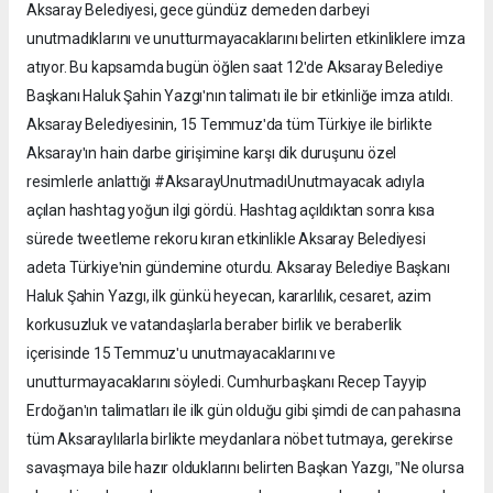
Aksaray Belediyesi, gece gündüz demeden darbeyi
unutmadıklarını ve unutturmayacaklarını belirten etkinliklere imza
atıyor. Bu kapsamda bugün öğlen saat 12ʹde Aksaray Belediye
Başkanı Haluk Şahin Yazgıʹnın talimatı ile bir etkinliğe imza atıldı.
Aksaray Belediyesinin, 15 Temmuzʹda tüm Türkiye ile birlikte
Aksarayʹın hain darbe girişimine karşı dik duruşunu özel
resimlerle anlattığı #AksarayUnutmadıUnutmayacak adıyla
açılan hashtag yoğun ilgi gördü. Hashtag açıldıktan sonra kısa
sürede tweetleme rekoru kıran etkinlikle Aksaray Belediyesi
adeta Türkiyeʹnin gündemine oturdu. Aksaray Belediye Başkanı
Haluk Şahin Yazgı, ilk günkü heyecan, kararlılık, cesaret, azim
korkusuzluk ve vatandaşlarla beraber birlik ve beraberlik
içerisinde 15 Temmuzʹu unutmayacaklarını ve
unutturmayacaklarını söyledi. Cumhurbaşkanı Recep Tayyip
Erdoğanʹın talimatları ile ilk gün olduğu gibi şimdi de can pahasına
tüm Aksaraylılarla birlikte meydanlara nöbet tutmaya, gerekirse
savaşmaya bile hazır olduklarını belirten Başkan Yazgı, ˮNe olursa