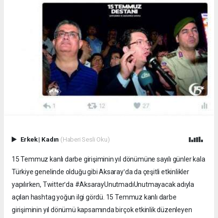
Erkek
|
Kadın
(Haberi Sesli Oku)
15 Temmuz kanlı darbe girişiminin yıl dönümüne sayılı günler kala
Türkiye genelinde olduğu gibi Aksarayʹda da çeşitli etkinlikler
yapılırken, Twitterʹda #AksarayUnutmadıUnutmayacak adıyla
açılan hashtag yoğun ilgi gördü. 15 Temmuz kanlı darbe
girişiminin yıl dönümü kapsamında birçok etkinlik düzenleyen