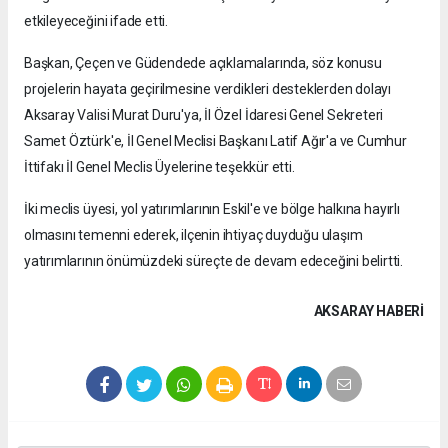
etkileyeceğini ifade etti.
Başkan, Çeçen ve Güdendede açıklamalarında, söz konusu
projelerin hayata geçirilmesine verdikleri desteklerden dolayı
Aksaray Valisi Murat Duru'ya, İl Özel İdaresi Genel Sekreteri
Samet Öztürk'e, İl Genel Meclisi Başkanı Latif Ağır'a ve Cumhur
İttifakı İl Genel Meclis Üyelerine teşekkür etti.
İki meclis üyesi, yol yatırımlarının Eskil'e ve bölge halkına hayırlı
olmasını temenni ederek, ilçenin ihtiyaç duyduğu ulaşım
yatırımlarının önümüzdeki süreçte de devam edeceğini belirtti.
AKSARAY HABERİ