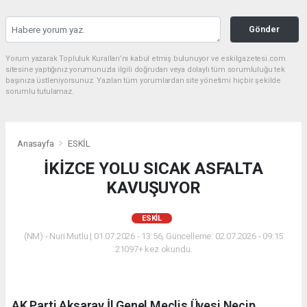
Gönder
Yorum yazarak Topluluk Kuralları’nı kabul etmiş bulunuyor ve eskilgazetesi.com
sitesine yaptığınız yorumunuzla ilgili doğrudan veya dolaylı tüm sorumluluğu tek
başınıza üstleniyorsunuz. Yazılan tüm yorumlardan site yönetimi hiçbir şekilde
sorumlu tutulamaz.
Anasayfa
ESKİL
İKİZCE YOLU SICAK ASFALTA
KAVUŞUYOR
ESKİL
(NM) - Nuri Mutlu | 01.07.2026 - 13:56, Güncelleme: 02.07.2026 - 09:15
21097+ kez okundu.
AK Parti Aksaray İl Genel Meclis Üyesi Necip