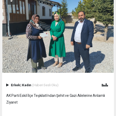
Erkek
|
Kadın
(Haberi Sesli Oku)
AK Parti Eskil İlçe Teşkilatı’ndan Şehit ve Gazi Ailelerine Anlamlı
Ziyaret