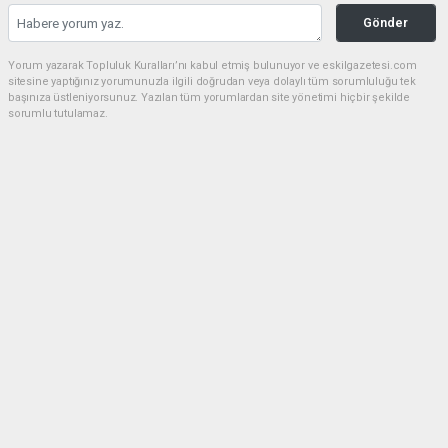
Gönder
Yorum yazarak Topluluk Kuralları’nı kabul etmiş bulunuyor ve eskilgazetesi.com
sitesine yaptığınız yorumunuzla ilgili doğrudan veya dolaylı tüm sorumluluğu tek
başınıza üstleniyorsunuz. Yazılan tüm yorumlardan site yönetimi hiçbir şekilde
sorumlu tutulamaz.
Anasayfa
ESKİL
Eski Başkan Adayından Eskil
Belediyesi'ne Sert Eleştiriler
ESKİL
(NM) - Nuri Mutlu | 20.07.2026 - 18:41, Güncelleme: 20.07.2026 - 20:11
16868 kez okundu.
Eskil'de yerel siyasette dikkat çeken bir açıklama