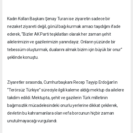
Kadın Kolları Başkanı Şenay Turan ise ziyaretin sadece bir
nezaket ziyareti değil, gönül bağı kurmak amacı taşıdığını ifade
ederek, “Bizler AK Parti teşkilatları olarak her zaman şehit
ailelerimizin ve gazilerimizin yanındayız. Onların yüzünde bir
tebessüm oluşturmak, dualarını almak bizim için büyük bir onur”
şeklinde konuştu.
Ziyaretler sırasında, Cumhurbaşkanı Recep Tayyip Erdoğan’ın
“Terörsüz Türkiye” süreciyle ilgili kaleme aldığı mektup da ailelere
takdim edildi. Mektupta, şehit ve gazilerin Türk milletinin
bağımsızlık mücadelesindeki onurlu yerlerine dikkat çekilerek,
devletin bu kahramanlara olan vefa borcunun hiçbir zaman
unutulmayacağı vurgulandı.