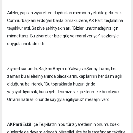
Aileler, yapılan ziyaretten duydukları memnuniyeti dile getirerek,
Cumhurbaşkanı Erdoğan başta olmak üzere, AK Parti teşkilatına
teşekkür etti. Gazi ve şehit yakınları, “Bizleri unutmadığınız için
minnettarız. Bu ziyaretler bize güç ve moral veriyor” sözleriyle
duygularını ifade etti.
Ziyaret sonunda, Başkan Bayram Yalvaç ve Şenay Turan, her
zaman bu ailelerin yanında olacaklarını, kapılarının her daim açık
olduğunu belirterek, “Bu topraklarda huzur içinde
yaşayabiliyorsak, bunu şehitlerimize ve gazilerimize borçluyuz.
Onların hatırası önünde saygıyla eğiliyoruz” mesajını verdi.
AK Parti Eskil İlçe Teşkilatı’nın bu tür ziyaretlerinin önümüzdeki
günlerde de devam edeceği öğrenildi. İlçe halkı tarafından takdirle