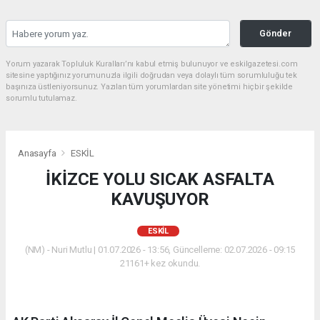
Gönder
Yorum yazarak Topluluk Kuralları’nı kabul etmiş bulunuyor ve eskilgazetesi.com
sitesine yaptığınız yorumunuzla ilgili doğrudan veya dolaylı tüm sorumluluğu tek
başınıza üstleniyorsunuz. Yazılan tüm yorumlardan site yönetimi hiçbir şekilde
sorumlu tutulamaz.
Anasayfa
ESKİL
İKİZCE YOLU SICAK ASFALTA
KAVUŞUYOR
ESKİL
(NM) - Nuri Mutlu | 01.07.2026 - 13:56, Güncelleme: 02.07.2026 - 09:15
21161+ kez okundu.