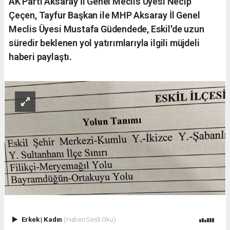
AK Parti Aksaray İl Genel Meclis Üyesi Necip
Çeçen, Tayfur Başkan ile MHP Aksaray İl Genel
Meclis Üyesi Mustafa Güdendede, Eskil'de uzun
süredir beklenen yol yatırımlarıyla ilgili müjdeli
haberi paylaştı.
Erkek
|
Kadın
(Haberi Sesli Oku)