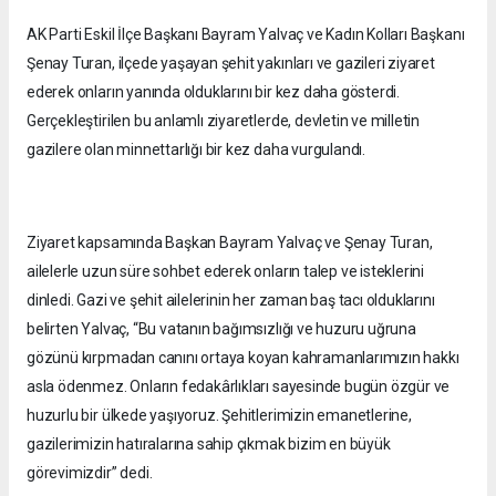
AK Parti Eskil İlçe Başkanı Bayram Yalvaç ve Kadın Kolları Başkanı
Şenay Turan, ilçede yaşayan şehit yakınları ve gazileri ziyaret
ederek onların yanında olduklarını bir kez daha gösterdi.
Gerçekleştirilen bu anlamlı ziyaretlerde, devletin ve milletin
gazilere olan minnettarlığı bir kez daha vurgulandı.
Ziyaret kapsamında Başkan Bayram Yalvaç ve Şenay Turan,
ailelerle uzun süre sohbet ederek onların talep ve isteklerini
dinledi. Gazi ve şehit ailelerinin her zaman baş tacı olduklarını
belirten Yalvaç, “Bu vatanın bağımsızlığı ve huzuru uğruna
gözünü kırpmadan canını ortaya koyan kahramanlarımızın hakkı
asla ödenmez. Onların fedakârlıkları sayesinde bugün özgür ve
huzurlu bir ülkede yaşıyoruz. Şehitlerimizin emanetlerine,
gazilerimizin hatıralarına sahip çıkmak bizim en büyük
görevimizdir” dedi.