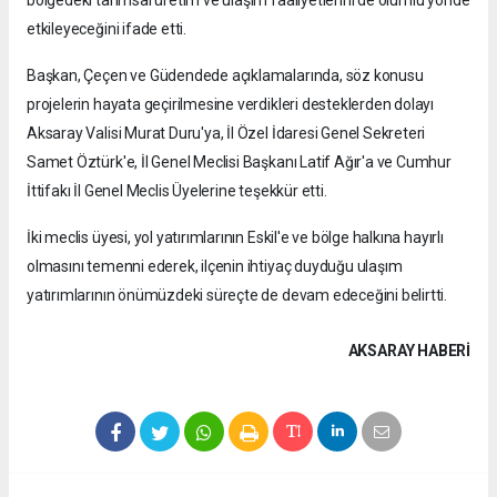
bölgedeki tarımsal üretim ve ulaşım faaliyetlerini de olumlu yönde
etkileyeceğini ifade etti.
Başkan, Çeçen ve Güdendede açıklamalarında, söz konusu
projelerin hayata geçirilmesine verdikleri desteklerden dolayı
Aksaray Valisi Murat Duru'ya, İl Özel İdaresi Genel Sekreteri
Samet Öztürk'e, İl Genel Meclisi Başkanı Latif Ağır'a ve Cumhur
İttifakı İl Genel Meclis Üyelerine teşekkür etti.
İki meclis üyesi, yol yatırımlarının Eskil'e ve bölge halkına hayırlı
olmasını temenni ederek, ilçenin ihtiyaç duyduğu ulaşım
yatırımlarının önümüzdeki süreçte de devam edeceğini belirtti.
AKSARAY HABERİ