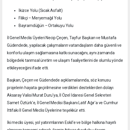
İkizce Yolu (Sıcak Asfalt)
Filikçi – Meryemağıl Yolu
Bayramdüğün – Ortakuyu Yolu
İl Genel Meclis Üyeleri Necip Çeçen, Tayfur Başkan ve Mustafa
Güdendede, yapılacak çalışmaların vatandaşların daha güvenli ve
konforlu ulaşım sağlamasına katkı sunacağını, aynı zamanda
bölgedeki tarımsal üretim ve ulaşım faaliyetlerini de olumlu yönde
etkileyeceğini ifade etti.
Başkan, Çeçen ve Güdendede açıklamalarında, söz konusu
projelerin hayata geçirilmesine verdikleri desteklerden dolayı
Aksaray Valisi Murat Duru'ya, İl Özel İdaresi Genel Sekreteri
Samet Öztürk'e, İl Genel Meclisi Başkanı Latif Ağır'a ve Cumhur
İttifakı İl Genel Meclis Üyelerine teşekkür etti.
İki meclis üyesi, yol yatırımlarının Eskil'e ve bölge halkına hayırlı