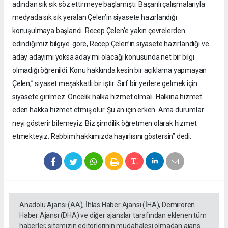
adından sık sık söz ettirmeye başlamıştı. Başarılı çalışmalarıyla
medyada sık sık yeralan Çelen’in siyasete hazırlandığı
konuşulmaya başlandı. Recep Çelen’e yakın çevrelerden
edindiğimiz bilgiye göre, Recep Çelen’in siyasete hazırlandığı ve
aday adayımı yoksa aday mı olacağı konusunda net bir bilgi
olmadığı öğrenildi. Konu hakkında kesin bir açıklama yapmayan
Çelen,” siyaset meşakkatli bir iştir. Sırf bir yerlere gelmek için
siyasete girilmez. Öncelik halka hizmet olmalı. Halkına hizmet
eden hakka hizmet etmiş olur. Şu an için erken. Ama durumlar
neyi gösterir bilemeyiz. Biz şimdilik öğretmen olarak hizmet
etmekteyiz. Rabbim hakkımızda hayırlısını göstersin” dedi.
Anadolu Ajansı (AA), İhlas Haber Ajansı (İHA), Demirören
Haber Ajansı (DHA) ve diğer ajanslar tarafından eklenen tüm
haberler, sitemizin editörlerinin müdahalesi olmadan ajans