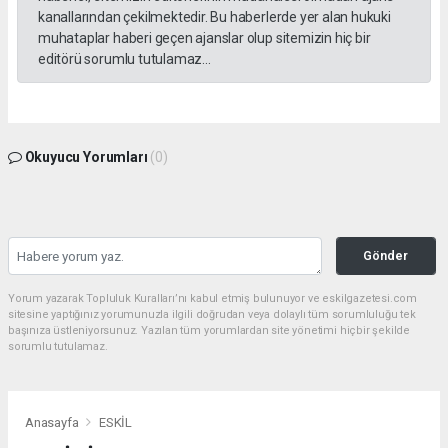
kanallarından çekilmektedir. Bu haberlerde yer alan hukuki
muhataplar haberi geçen ajanslar olup sitemizin hiç bir
editörü sorumlu tutulamaz...
Okuyucu Yorumları
(0)
Gönder
Yorum yazarak Topluluk Kuralları’nı kabul etmiş bulunuyor ve eskilgazetesi.com
sitesine yaptığınız yorumunuzla ilgili doğrudan veya dolaylı tüm sorumluluğu tek
başınıza üstleniyorsunuz. Yazılan tüm yorumlardan site yönetimi hiçbir şekilde
sorumlu tutulamaz.
Anasayfa
ESKİL