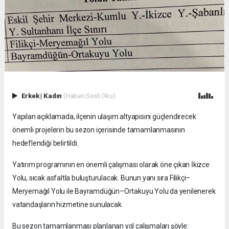
Erkek
|
Kadın
(Haberi Sesli Oku)
Yapılan açıklamada, ilçenin ulaşım altyapısını güçlendirecek
önemli projelerin bu sezon içerisinde tamamlanmasının
hedeflendiği belirtildi.
Yatırım programının en önemli çalışması olarak öne çıkan İkizce
Yolu, sıcak asfaltla buluşturulacak. Bunun yanı sıra Filikçi–
Meryemağıl Yolu ile Bayramdüğün–Ortakuyu Yolu da yenilenerek
vatandaşların hizmetine sunulacak.
Bu sezon tamamlanması planlanan yol çalışmaları şöyle: