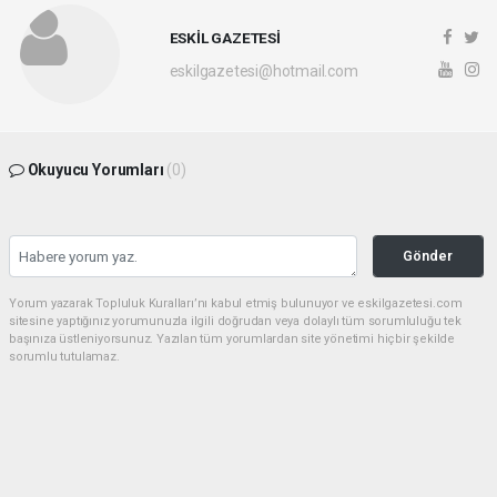
ESKİL GAZETESİ
eskilgazetesi@hotmail.com
Okuyucu Yorumları
(0)
Gönder
Yorum yazarak Topluluk Kuralları’nı kabul etmiş bulunuyor ve eskilgazetesi.com
sitesine yaptığınız yorumunuzla ilgili doğrudan veya dolaylı tüm sorumluluğu tek
başınıza üstleniyorsunuz. Yazılan tüm yorumlardan site yönetimi hiçbir şekilde
sorumlu tutulamaz.
haber paketi
haber scripti
haber yazılımı