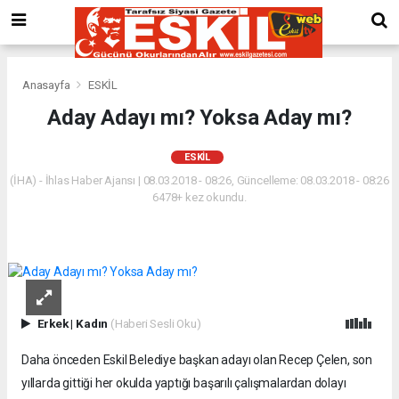
Anasayfa
ESKİL
Aday Adayı mı? Yoksa Aday mı?
ESKİL
(İHA) - İhlas Haber Ajansı | 08.03.2018 - 08:26, Güncelleme: 08.03.2018 - 08:26
6478+ kez okundu.
Erkek
|
Kadın
(Haberi Sesli Oku)
Daha önceden Eskil Belediye başkan adayı olan Recep Çelen, son
yıllarda gittiği her okulda yaptığı başarılı çalışmalardan dolayı