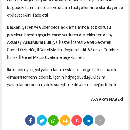
bölgedeki tarımsal üretim ve ulaşım faaliyetlerini de olumlu yönde
etkileyeceğini ifade etti.
Başkan, Çeçen ve Güdendede açıklamalarında, söz konusu
projelerin hayata geçirilmesine verdikleri desteklerden dolayı
Aksaray Valisi Murat Duru'ya, İl Özel İdaresi Genel Sekreteri
Samet Öztürk'e, İl Genel Meclisi Başkanı Latif Ağır'a ve Cumhur
İttifakı İl Genel Meclis Üyelerine teşekkür etti.
İki meclis üyesi, yol yatırımlarının Eskil'e ve bölge halkına hayırlı
olmasını temenni ederek, ilçenin ihtiyaç duyduğu ulaşım
yatırımlarının önümüzdeki süreçte de devam edeceğini belirtti.
AKSARAY HABERİ