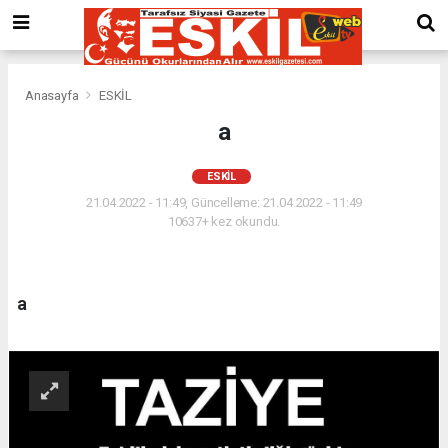
Anasayfa
ESKİL
a
ESKİL
21.04.2022 - 11:49, Güncelleme: 21.04.2022 - 11:49
10637+ kez okundu.
a