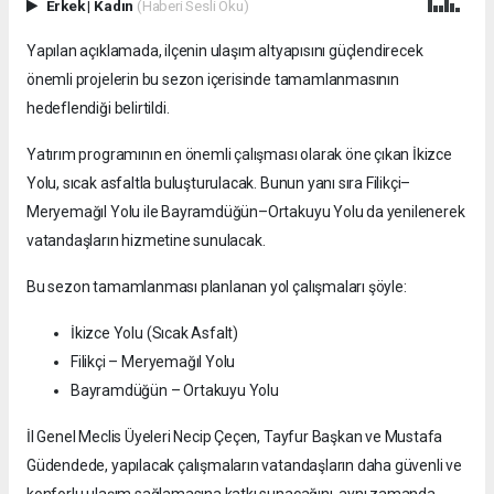
Erkek
|
Kadın
(Haberi Sesli Oku)
Yapılan açıklamada, ilçenin ulaşım altyapısını güçlendirecek
önemli projelerin bu sezon içerisinde tamamlanmasının
hedeflendiği belirtildi.
Yatırım programının en önemli çalışması olarak öne çıkan İkizce
Yolu, sıcak asfaltla buluşturulacak. Bunun yanı sıra Filikçi–
Meryemağıl Yolu ile Bayramdüğün–Ortakuyu Yolu da yenilenerek
vatandaşların hizmetine sunulacak.
Bu sezon tamamlanması planlanan yol çalışmaları şöyle:
İkizce Yolu (Sıcak Asfalt)
Filikçi – Meryemağıl Yolu
Bayramdüğün – Ortakuyu Yolu
İl Genel Meclis Üyeleri Necip Çeçen, Tayfur Başkan ve Mustafa
Güdendede, yapılacak çalışmaların vatandaşların daha güvenli ve
konforlu ulaşım sağlamasına katkı sunacağını, aynı zamanda