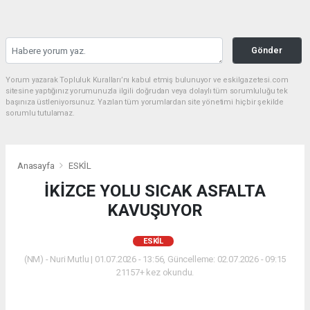
Gönder
Yorum yazarak Topluluk Kuralları’nı kabul etmiş bulunuyor ve eskilgazetesi.com
sitesine yaptığınız yorumunuzla ilgili doğrudan veya dolaylı tüm sorumluluğu tek
başınıza üstleniyorsunuz. Yazılan tüm yorumlardan site yönetimi hiçbir şekilde
sorumlu tutulamaz.
Anasayfa
ESKİL
İKİZCE YOLU SICAK ASFALTA
KAVUŞUYOR
ESKİL
(NM) - Nuri Mutlu | 01.07.2026 - 13:56, Güncelleme: 02.07.2026 - 09:15
21157+ kez okundu.