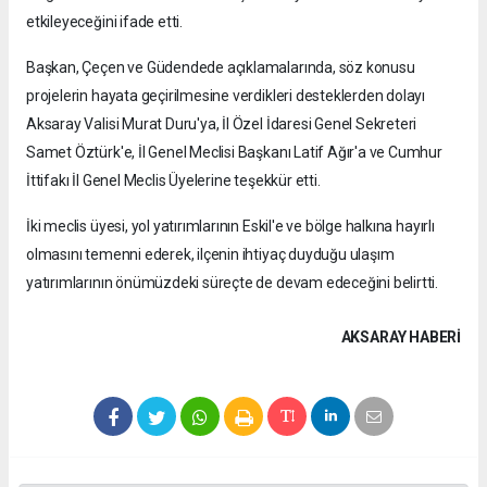
etkileyeceğini ifade etti.
Başkan, Çeçen ve Güdendede açıklamalarında, söz konusu
projelerin hayata geçirilmesine verdikleri desteklerden dolayı
Aksaray Valisi Murat Duru'ya, İl Özel İdaresi Genel Sekreteri
Samet Öztürk'e, İl Genel Meclisi Başkanı Latif Ağır'a ve Cumhur
İttifakı İl Genel Meclis Üyelerine teşekkür etti.
İki meclis üyesi, yol yatırımlarının Eskil'e ve bölge halkına hayırlı
olmasını temenni ederek, ilçenin ihtiyaç duyduğu ulaşım
yatırımlarının önümüzdeki süreçte de devam edeceğini belirtti.
AKSARAY HABERİ