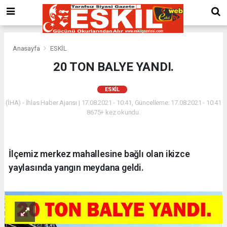
Anasayfa
ESKİL
20 TON BALYE YANDI.
ESKİL
(İHA) - İhlas Haber Ajansı | 17.08.2021 - 10:41, Güncelleme: 17.08.2021 - 10:41
8675+ kez okundu.
İlçemiz merkez mahallesine bağlı olan ikizce
yaylasında yangın meydana geldi.