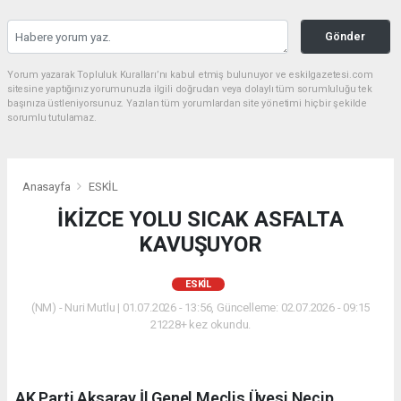
Gönder
Yorum yazarak Topluluk Kuralları’nı kabul etmiş bulunuyor ve eskilgazetesi.com
sitesine yaptığınız yorumunuzla ilgili doğrudan veya dolaylı tüm sorumluluğu tek
başınıza üstleniyorsunuz. Yazılan tüm yorumlardan site yönetimi hiçbir şekilde
sorumlu tutulamaz.
Anasayfa
ESKİL
İKİZCE YOLU SICAK ASFALTA
KAVUŞUYOR
ESKİL
(NM) - Nuri Mutlu | 01.07.2026 - 13:56, Güncelleme: 02.07.2026 - 09:15
21228+ kez okundu.
AK Parti Aksaray İl Genel Meclis Üyesi Necip