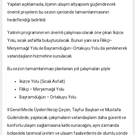
Yapılan açıklamada, ilçenin ulaşım altyapısını güçlendirecek
önemli projelerin bu sezon içerisinde tamamlanmasının
hedeflendiği belirtildi.
Yatırım programının en önemli çalışması olarak öne çıkan İkizce
Yolu, sıcak asfaltla buluşturulacak. Bunun yanı sıra Filikçi–
Meryemağıl Yolu ile Bayramdüğün–Ortakuyu Yolu da yenilenerek
vatandaşların hizmetine sunulacak.
Bu sezon tamamlanması planlanan yol çalışmaları şöyle:
İkizce Yolu (Sıcak Asfalt)
Filikçi – Meryemağıl Yolu
Bayramdüğün – Ortakuyu Yolu
İl Genel Meclis Üyeleri Necip Çeçen, Tayfur Başkan ve Mustafa
Güdendede, yapılacak çalışmaların vatandaşların daha güvenli ve
konforlu ulaşım sağlamasına katkı sunacağını, aynı zamanda
bölgedeki tarımsal üretim ve ulaşım faaliyetlerini de olumlu yönde