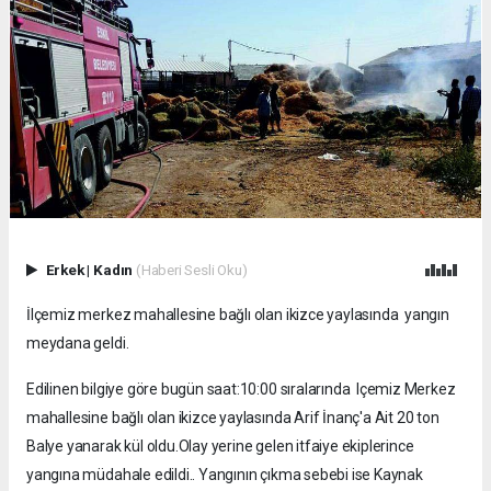
Erkek
|
Kadın
(Haberi Sesli Oku)
İlçemiz merkez mahallesine bağlı olan ikizce yaylasında yangın
meydana geldi.
Edilinen bilgiye göre bugün saat:10:00 sıralarında lçemiz Merkez
mahallesine bağlı olan ikizce yaylasında Arif İnanç'a Ait 20 ton
Balye yanarak kül oldu.Olay yerine gelen itfaiye ekiplerince
yangına müdahale edildi.. Yangının çıkma sebebi ise Kaynak