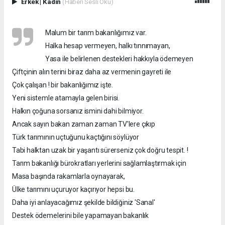
Erkek
|
Kadın
(Haberi Sesli Oku)
Malum bir tarım bakanlığımız var.
Halka hesap vermeyen, halkı tınnımayan,
Yasa ile belirlenen destekleri hakkıyla ödemeyen
Çiftçinin alın terini biraz daha az vermenin gayreti ile
Çok çalışan ! bir bakanlığımız işte.
Yeni sistemle atamayla gelen birisi.
Halkın çoğuna sorsanız ismini dahi bilmiyor.
Ancak sayın bakan zaman zaman TV'lere çıkıp
Türk tarımının uçtuğunu kaçtığını söylüyor
Tabi halktan uzak bir yaşantı sürerseniz çok doğru tespit. !
Tarım bakanlığı bürokratları yerlerini sağlamlaştırmak için
Masa başında rakamlarla oynayarak,
Ülke tarımını uçuruyor kaçırıyor hepsi bu.
Daha iyi anlayacağımız şekilde bildiğiniz 'Sanal'
Destek ödemelerini bile yapamayan bakanlık