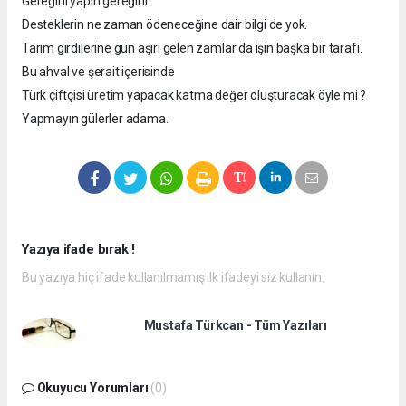
Gereğini yapın gereğini.
Desteklerin ne zaman ödeneceğine dair bilgi de yok.
Tarım girdilerine gün aşırı gelen zamlar da işin başka bir tarafı.
Bu ahval ve şerait içerisinde
Türk çiftçisi üretim yapacak katma değer oluşturacak öyle mi ?
Yapmayın gülerler adama.
Yazıya ifade bırak !
Bu yazıya hiç ifade kullanılmamış ilk ifadeyi siz kullanın.
Mustafa Türkcan - Tüm Yazıları
Okuyucu Yorumları
(0)