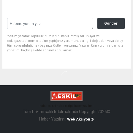
Gönder
Yorum yazarak Topluluk Kuralları’nı kabul etmiş bulunuyor ve
eskilgazetesi.com sitesine yaptığınız yorumunuzla ilgili doğrudan veya dolaylı
tüm sorumluluğu tek başınıza üstleniyorsunuz. Yazılan tüm yorumlardan site
yönetimi hiçbir şekilde sorumlu tutulamaz.
haber paketi
haber scripti
haber yazılımı
Tüm hakları saklı tutulmaktadır.Copyright 2026©
Haber Yazılımı:
Web Aksiyon ®