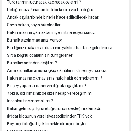
Türk tarımını uçuracak kaçıracak öyle mi ?
Uçtuğumuza ! inanan belli bir kesim var bu doğru.
Ancak sayıları binde birlerle ifade edilebilecek kadar.
Sayın bakan, sayın bürokratlar
Halkın arasına çıkmaktan niye imtina ediyorsunuz
Bu halk sizsin maaşınızı veriyor
Bindiğiniz makam arabalarının yakıtını, hastane giderlerinizi
Sırça köşklü odalarınızın tüm giderleri
Bu halkın sırtından değil mi ?
Ama siz halkın arasına çıkıp sıkıntılarını dinlemiyorsunuz.
Halkın arasına çıkmayışınız halkı hakir görmekten mi ?
Bir şey yapamamanın verdiği utangaçlık mı ?
Yoksa, 'siz kimsiniz de size hesap vereceğim' mi
İnsanları tınnımamak mı ?
Bahar gelmiş çiftçi ürettiği ürünün desteğini alamadı.
İktidar bloğunun yerel siyasetçilerinden 'TIK' yok.
Boy boy fotoğraf çektirmekle olmuyor beyler.