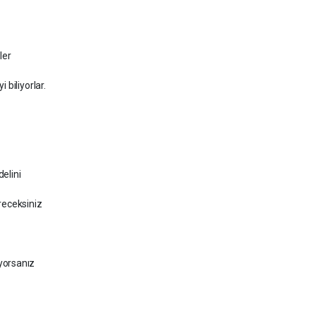
ler
 biliyorlar.
delini
receksiniz
yorsanız