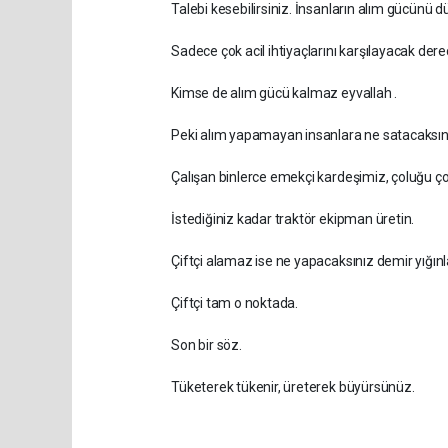
Talebi kesebilirsiniz. İnsanların alım gücünü d
Sadece çok acil ihtiyaçlarını karşılayacak dere
Kimse de alım gücü kalmaz eyvallah .
Peki alım yapamayan insanlara ne satacaksınız
Çalışan binlerce emekçi kardeşimiz, çoluğu ç
İstediğiniz kadar traktör ekipman üretin.
Çiftçi alamaz ise ne yapacaksınız demir yığınla
Çiftçi tam o noktada.
Son bir söz.
Tüketerek tükenir, üreterek büyürsünüz.