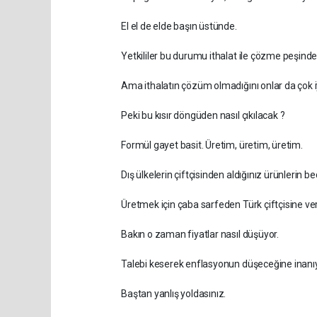
El el de elde başın üstünde.
Yetkililer bu durumu ithalat ile çözme peşinde
Ama ithalatın çözüm olmadığını onlar da çok iyi
Peki bu kısır döngüden nasıl çıkılacak ?
Formül gayet basit. Üretim, üretim, üretim.
Dış ülkelerin çiftçisinden aldığınız ürünlerin be
Üretmek için çaba sarfeden Türk çiftçisine ve
Bakın o zaman fiyatlar nasıl düşüyor.
Talebi keserek enflasyonun düşeceğine inanı
Baştan yanlış yoldasınız.