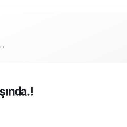
com
şında.!