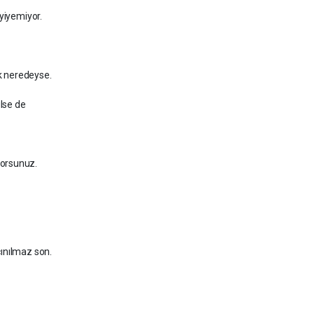
 yiyemiyor.
k neredeyse.
ilse de
yorsunuz.
çınılmaz son.