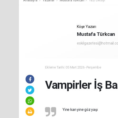
Anasayfa
Yazarlar
Mustafa Türkcan
Yazı Detayı
Köşe Yazarı
Mustafa Türkcan
eskilgazetesi@hotmail.
Ekleme Tarihi: 05 Mart 2026 -Perşembe
Vampirler İş Ba
Yine kan yine göz yaşı