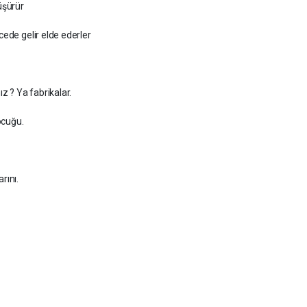
üşürür
cede gelir elde ederler
 ? Ya fabrikalar.
ocuğu.
rını.