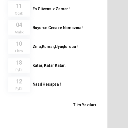
11
En Güvensiz Zaman!
Ocak
04
Buyurun Cenaze Namazına !
Aralık
10
Zina,Kumar,Uyuşturucu !
Ekim
18
Katar, Katar Katar.
Eylül
12
Nasıl Hesapsa !
Eylül
Tüm Yazıları