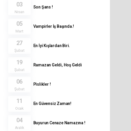
03
Son Şans !
Nisan
05
Vampirler İş Başında.!
Mart
27
En İyi Kışlardan Biri.
Şubat
19
Ramazan Geldi, Hoş Geldi
Şubat
06
Pislikler !
Şubat
11
En Güvensiz Zaman!
Ocak
04
Buyurun Cenaze Namazına !
Aralık