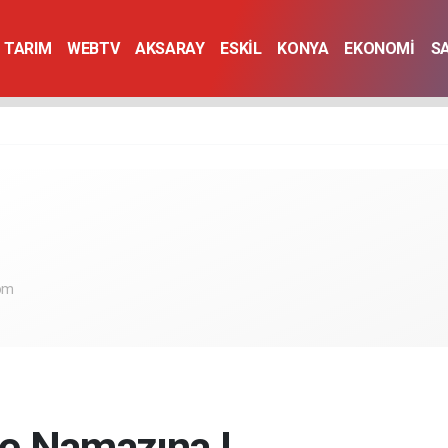
TARIM
WEBTV
AKSARAY
ESKİL
KONYA
EKONOMİ
S
com
e Namazına !