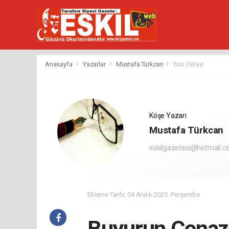
Anasayfa
Yazarlar
Mustafa Türkcan
Yazı Detayı
Köşe Yazarı
Mustafa Türkcan
eskilgazetesi@hotmail.
Ekleme Tarihi: 04 Aralık 2025 -Perşembe
Buyurun Cenaz