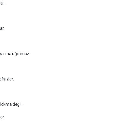
ail.
ar.
 yanına uğramaz.
fsizler.
 lokma değil.
or.