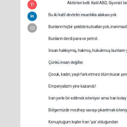
Aktörleri belli. Katil ABD, Siyonist İsr
Bu iki katil devletin insanlıkla alakası yok
Bunların hiçbir şekilde kutsalları yok, inanmazl
Bunların derdi para ve petrol.
İnsan hakkıymış, hakmış, hukukmuş bunların
Çünkü insan değiller.
Çocuk, kadın, yaşlı fark etmez ölüm kusar şere
Emperyalizm yine kazandı.!
İran yerle bir edilmek isteniyor ama İran kolay
Bölgemizde mezhep savaşı çıkarılmak isteniy
Konuştuğum kişiler İran ‘şia’ olduğundan