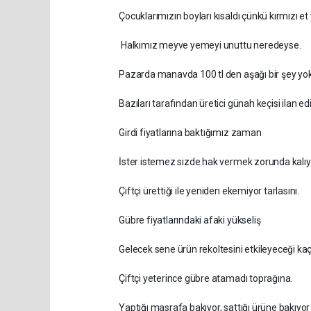
Çocuklarımızın boyları kısaldı çünkü kırmızı et
Halkımız meyve yemeyi unuttu neredeyse.
Pazarda manavda 100 tl den aşağı bir şey yo
Bazıları tarafından üretici günah keçisi ilan ed
Girdi fiyatlarına baktığımız zaman
İster istemez sizde hak vermek zorunda kalı
Çiftçi ürettiği ile yeniden ekemiyor tarlasını.
Gübre fiyatlarındaki afaki yükseliş
Gelecek sene ürün rekoltesini etkileyeceği ka
Çiftçi yeterince gübre atamadı toprağına.
Yaptığı masrafa bakıyor, sattığı ürüne bakıyor