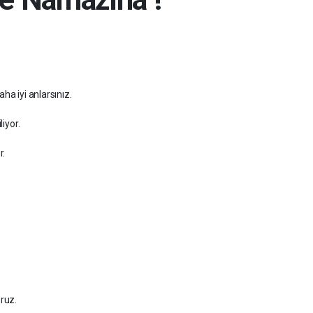
ha iyi anlarsınız.
liyor.
r.
ruz.