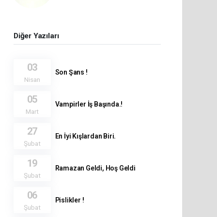
Diğer Yazıları
03
Son Şans !
Nisan
05
Vampirler İş Başında.!
Mart
27
En İyi Kışlardan Biri.
Şubat
19
Ramazan Geldi, Hoş Geldi
Şubat
06
Pislikler !
Şubat