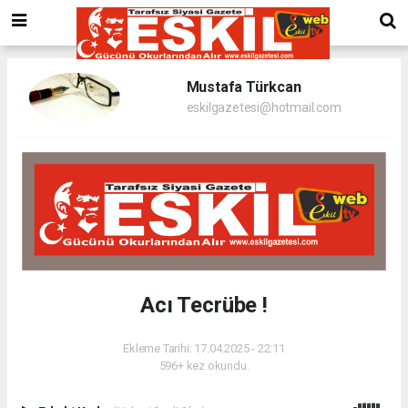
Mustafa Türkcan
eskilgazetesi@hotmail.com
Acı Tecrübe !
Ekleme Tarihi: 17.04.2025 - 22:11
596+ kez okundu.