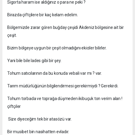
Sigorta haram ise aldığınız o para ne peki ?
Birazda çiftçilere bir kaç kelam edelim.
Bölgemizde zarar gören buğday çeşidi Akdeniz bölgesine ait bir
çeşit.
Bizim bölgeye uygun bir çeşit olmadığını ekiciler bilirler.
Yani bile bile lades gibi bir şey.
Tohum satıcılarının da bu konuda vebali var mı ? var.
Tarım müdürlüğünün bilgilendirmesi gerekirmiydi ? Gerekirdi.
Tohum torbada ve toprağa düşmeden ikibuçuk ton verim alan !
çiftçiler
Size diyeceğim tek bir atasözü var.
Bir musibet bin nasihatten evladır.