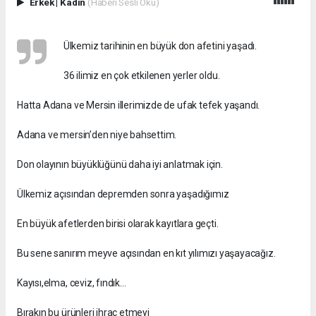
Erkek
|
Kadın
(Haberi Sesli Oku)
Ülkemiz tarihinin en büyük don afetini yaşadı.
36 ilimiz en çok etkilenen yerler oldu.
Hatta Adana ve Mersin illerimizde de ufak tefek yaşandı.
Adana ve mersin’den niye bahsettim.
Don olayının büyüklüğünü daha iyi anlatmak için.
Ülkemiz açısından depremden sonra yaşadığımız
En büyük afetlerden birisi olarak kayıtlara geçti.
Bu sene sanırım meyve açısından en kıt yılımızı yaşayacağız.
Kayısı,elma, ceviz, fındık…
Bırakın bu ürünleri ihraç etmeyi