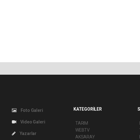
KATEGORİLER
S
Foto Galeri
Video Galeri
TARIM
WEBTV
Yazarlar
AKSARAY