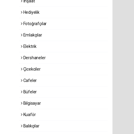
İnşaat
Hediyelik
Fotoğrafçılar
Emlakçılar
Elektrik
Dershaneler
Çicekciler
Cafeler
Büfeler
Bilgisayar
Kuaför
Balıkçılar