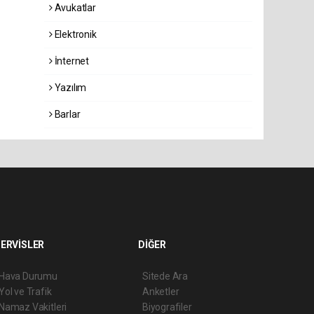
Avukatlar
Elektronik
İnternet
Yazılım
Barlar
ERVİSLER
DİĞER
Hava Durumu
Sitede Ara
Yol ve Trafik
Anketler
Namaz Vakitleri
Biyografiler